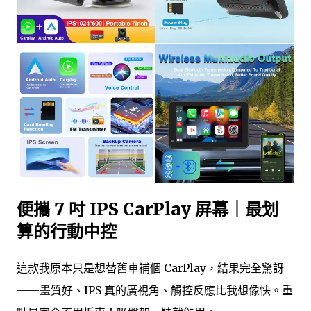
便攜 7 吋 IPS CarPlay 屏幕｜最划
算的行動中控
這款我原本只是想替舊車補個 CarPlay，結果完全驚訝
——畫質好、IPS 真的廣視角、觸控反應比我想像快。重