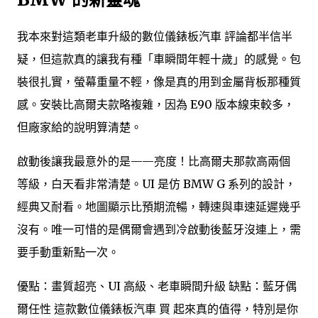
我本來對這類老車升級的數位儀錶板汽車 評論都半信半
疑，但這款真的讓我有種「車瞬間年輕十歲」的感覺。包
裝很扎實，螢幕重量不輕，像是真的用到金屬背板那種質
感。安裝比高爾夫款略複雜，因為 E90 版本線束較多，
但廠家給的說明算清楚。
啟動後讓我最意外的是——亮度！比高爾夫那款高兩個
等級，白天看非常清楚。UI 是仿 BMW G 系列的設計，
經典又耐看。地圖顯示比預期流暢，轉速與車速延遲幾乎
沒有。唯一可惜的是偶爾會遇到冷啟動後藍牙沒連上，需
要手動重新點一次。
優點：畫質超亮、UI 高級、老車瞬間升級 缺點：藍牙偶
爾任性 這款數位儀錶板汽車 買 起來真的值得，特別是你