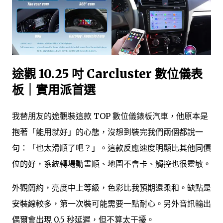
途觀 10.25 吋 Carcluster 數位儀表
板｜實用派首選
我替朋友的途觀裝這款 TOP 數位儀錶板汽車，他原本是
抱著「能用就好」的心態，沒想到裝完我們兩個都說一
句：「也太滑順了吧？」。這款反應速度明顯比其他同價
位的好，系統轉場動畫順、地圖不會卡、觸控也很靈敏。
外觀簡約，亮度中上等級，色彩比我預期還柔和。缺點是
安裝線較多，第一次裝可能需要一點耐心。另外音訊輸出
偶爾會出現 0.5 秒延遲，但不算太干擾。