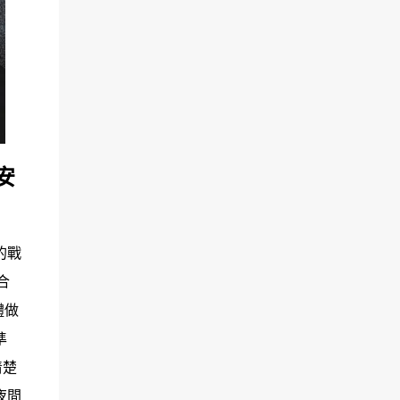
安
的戰
合
體做
準
清楚
夜間