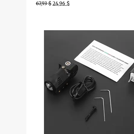
67,93 $
24,96 $