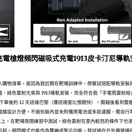
充電槍燈頻閃磁吸式充電1913皮卡汀尼導軌
入購物清單，是因為我近期在靶場訓練中，想嘗試搭配導軌安裝
、綠色雷射光束與 1913導軌安裝，完全符合我「手電筒雷射組
ss 下單後約 12 天送達巴黎（運送速度比預期快）。開箱後看到整
電線設計方便。不過包裝內並未附備用電池或多款濾鏡，需自行
附件位上，在靶場夜間練習中測試。綠色雷射在室內較亮的條件下也
拆卸。頻閃模式也能作為驚嚇或警示功能。我試過在戶外露營場