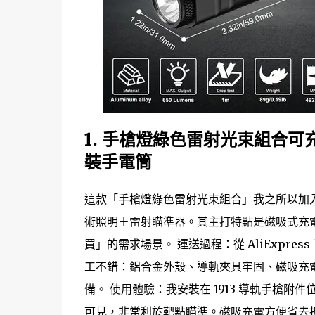
1. 手槍燈綠色雷射光束組合可
裝手電筒
這款「手槍燈綠色雷射光束組合」我之所以加
術照明＋雷射瞄準器。其主打特點是磁吸式充電
買」的需求場景。 運送過程：從 AliExpre
工不錯：鋁合金外殼、導軌夾具牢固、磁吸充
備。 使用體驗：我安裝在 1913 導軌手槍
可見，非常利於靶點瞄準。磁吸充電方便省去