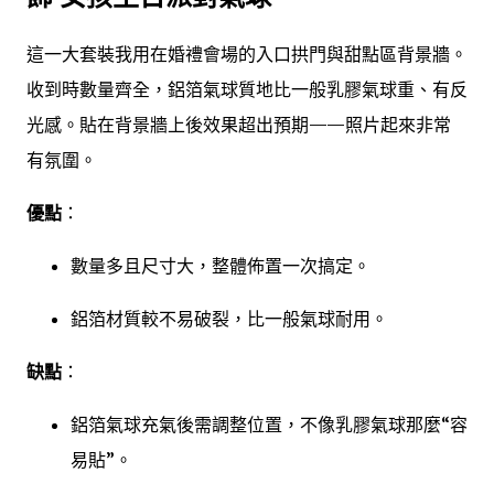
這一大套裝我用在婚禮會場的入口拱門與甜點區背景牆。
收到時數量齊全，鋁箔氣球質地比一般乳膠氣球重、有反
光感。貼在背景牆上後效果超出預期——照片起來非常
有氛圍。
優點
：
數量多且尺寸大，整體佈置一次搞定。
鋁箔材質較不易破裂，比一般氣球耐用。
缺點
：
鋁箔氣球充氣後需調整位置，不像乳膠氣球那麼“容
易貼”。