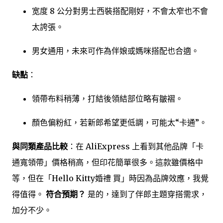
宽度 8 公分對男士西裝搭配剛好，不會太窄也不會
太誇張。
男女通用，未來可作為伴娘或媽咪搭配也合適。
缺點
：
領帶布料稍薄，打結後領結部位略有皺褶。
顏色偏粉紅，若新郎希望更低調，可能太“卡通”。
與同類產品比較
：在 AliExpress 上看到其他品牌「卡
通寬領帶」價格稍高，但印花簡單很多。這款雖價格中
等，但在「Hello Kitty婚禮 買」時因為品牌效應，我覺
得值得。
符合預期？
是的，達到了伴郎主題穿搭需求，
加分不少。