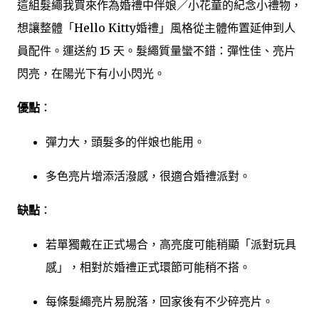
這組髮繩我買來作為婚禮中伴娘／小花童的紀念小禮物，
想讓整體「Hello Kitty婚禮」風格從主體佈置延伸到人
員配件。運送約 15 天。髮繩質量蠻不錯：彈性佳、亮片
閃亮，在陽光下有小小閃光。
優點
：
彈力大，頭髮多的伴娘也能用。
多色亮片增添活潑感，很適合婚禮派對。
缺點
：
若單獨戴在正式場合，高亮度可能稍顯「派對玩具
感」，相對於婚禮正式環節可能稍不搭。
每條髮繩亮片易脫落，回家後有不少碎亮片。