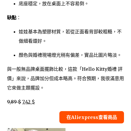
底座穩定，放在桌面上不容易倒。
缺點
：
娃娃基本為塑膠材質，若從正面看背部較粗糙，不
做細看還好。
顏色與婚禮現場燈光稍有偏差，實品比圖片略淡。
與一般無品牌桌面擺飾比較，這款「Hello Kitty婚禮 評
價」來說，品牌加分但成本略高。符合預期，我很滿意用
它來做主題擺設。
9,89 $
7,42 $
在Aliexpress查看商品