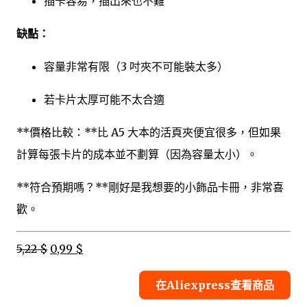
插卡容易，插出來也不難
缺點：
容量非常有限（3 吋夾不可能裝太多）
若卡片太厚可能不太合適
**價格比較：**比 A5 大本的活頁夾便宜很多，但如果
計算每張卡片的成本並不劃算（因為容量太小）。
**符合預期嗎？**剛好是我想要的小飾品卡冊，非常喜
歡。
5,22 $
0,99 $
在Aliexpress查看商品