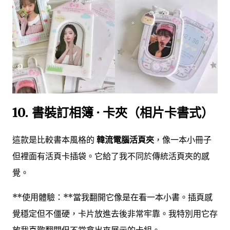
10. 書裝訂相簿 · 卡夾（相片卡書式）
這款是比較書本風格的
韓流電腦活頁夾
，像一本小冊子
但裡面有活頁卡插袋。它給了我不同於傳統活頁夾的感
覺。
**使用體驗：**當我翻開它像是在看一本小書。插頁感
覺穩定但不僵硬，卡片放進去後非常牢靠。我特別用它存