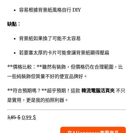
容易根據背景紙風格自行 DIY
缺點：
背景紙如果換了可能不太容易
若要塞太厚的卡片可能會讓背景紙顯得壓扁
**價格比較：**雖然有裝飾，但價格仍在合理範圍，比
一些純裝飾但質量不好的便宜品牌好。
**符合預期嗎？**超乎預期！這款
韓流電腦活頁夾
不只
是實用，更是我的拍照利器。
3,85 $
0,99 $