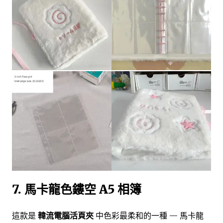
7. 馬卡龍色鏤空 A5 相簿
這款是
韓流電腦活頁夾
中色彩最柔和的一種 — 馬卡龍