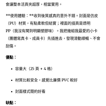
會讓整本活頁夾超厚，相當實用。
**使用體驗：**收到後質感真的意外不錯。封面是仿皮
（PU）材質，有點柔軟但結實；裡面的插頁是透明
PP（我沒有聞到明顯塑膠味）。我把幾組我最愛的小卡
（團體寫真卡、成員卡）先插進去，發現滑動順暢、不會
刮傷。
優點：
容量大（25 頁 + 4 格）
材質比較安全，感覺比廉價 PVC 較好
封面樣式簡約好看
缺點：