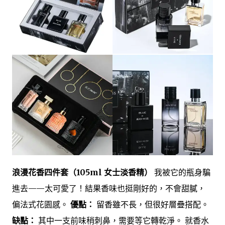
浪漫花香四件套（105ml 女士淡香精）
我被它的瓶身騙
進去——太可愛了！結果香味也挺剛好的，不會甜膩，
偏法式花園感。
優點：
留香雖不長，但很好層疊搭配。
缺點：
其中一支前味稍刺鼻，需要等它轉乾淨。 就香水