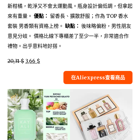
新柑橘，乾淨又不會太運動風。瓶身設計偏低調，但拿起
來有重量。
優點：
留香長、擴散舒服；作為 TOP 香水
套裝 男香類有資格上榜。
缺點：
後味略偏粉，男性朋友
意見分岐。 價格比線下專櫃差了至少一半，非常適合作
禮物。出乎意料地好搭。
20,31 $
3,66 $
在Aliexpress查看商品