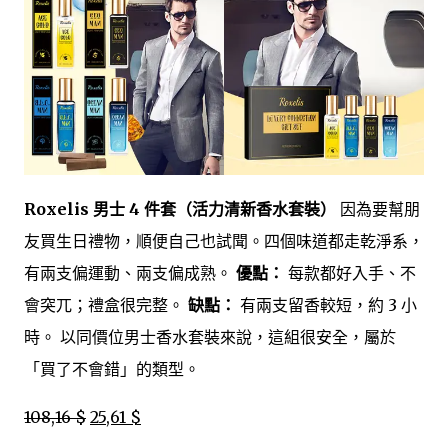
Roxelis 男士 4 件套（活力清新香水套裝）
因為要幫朋
友買生日禮物，順便自己也試聞。四個味道都走乾淨系，
有兩支偏運動、兩支偏成熟。
優點：
每款都好入手、不
會突兀；禮盒很完整。
缺點：
有兩支留香較短，約 3 小
時。 以同價位男士香水套裝來說，這組很安全，屬於
「買了不會錯」的類型。
108,16 $
25,61 $