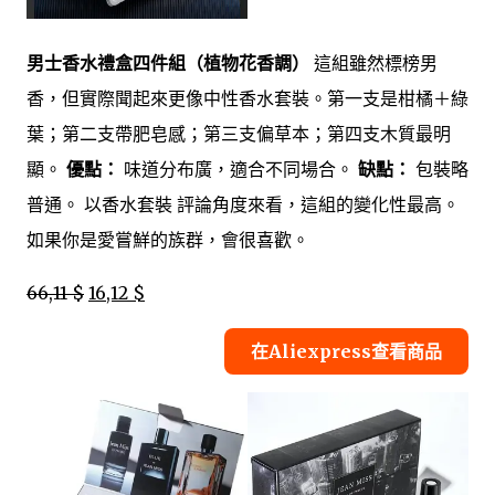
男士香水禮盒四件組（植物花香調）
這組雖然標榜男
香，但實際聞起來更像中性香水套裝。第一支是柑橘＋綠
葉；第二支帶肥皂感；第三支偏草本；第四支木質最明
顯。
優點：
味道分布廣，適合不同場合。
缺點：
包裝略
普通。 以香水套裝 評論角度來看，這組的變化性最高。
如果你是愛嘗鮮的族群，會很喜歡。
66,11 $
16,12 $
在Aliexpress查看商品