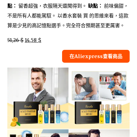
點：
留香超強，衣服隔天還聞得到。
缺點：
前味偏甜，
不是所有人都能駕馭。 以香水套裝 買 的思維來看，這款
算是少見的高記憶點選手。完全符合預期甚至更厲害。
51,26 $
14,58 $
在Aliexpress查看商品