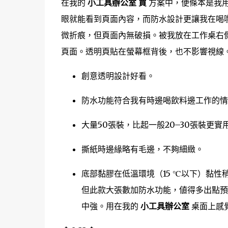
在我的
小工具辦公室 買
方案中，便條本是我用
眼就能看到頁面內容，而防水設計更讓我在喝
微折痕，但頁面內無破損。被我放在工作桌右
頁面。透明頁貼在螢幕框背後，也不影響視線。
創意透明設計好看。
防水功能符合我有時邊喝飲料邊工作的情
大量50張裝，比起一般20–30張裝更實
撕紙時邊緣略有毛邊，不夠細緻。
底部黏膠在低溫環境（15 ℃以下）黏性
但此款大張數加防水功能，値得多出點預
中強。用在我的
小工具辦公室
桌面上感