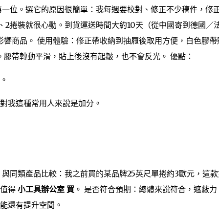
第一位。選它的原因很簡單：我每週要校對、修正不少稿件，修
度、2捲裝就很心動。到貨運送時間大約10天（從中國寄到德國／
影響商品。 使用體驗：修正帶收納到抽屜後取用方便，白色膠帶
。膠帶轉動平滑，貼上後沒有起皺，也不會反光。 優點：
。
多，對我這種常用人來說是加分。
 與同類產品比較：我之前買的某品牌25英尺單捲約3歐元，這款
是值得
小工具辦公室 買
。 是否符合預期：總體來說符合，遮蔽力
能還有提升空間。