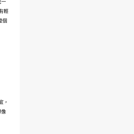
我一
有輕
整個
宜，
想像