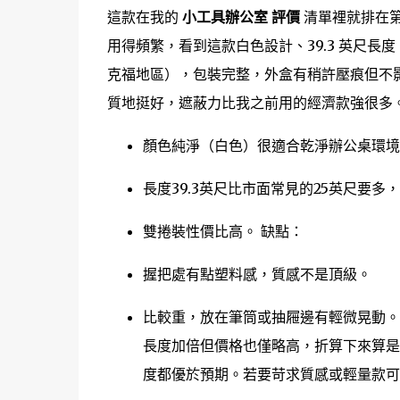
這款在我的
小工具辦公室 評價
清單裡就排在
用得頻繁，看到這款白色設計、39.3 英尺長
克福地區），包裝完整，外盒有稍許壓痕但不
質地挺好，遮蔽力比我之前用的經濟款強很多
顏色純淨（白色）很適合乾淨辦公桌環境
長度39.3英尺比市面常見的25英尺要
雙捲裝性價比高。 缺點：
握把處有點塑料感，質感不是頂級。
比較重，放在筆筒或抽屜邊有輕微晃動。
長度加倍但價格也僅略高，折算下來算
度都優於預期。若要苛求質感或輕量款可