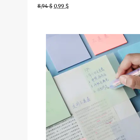
8,94 $
0,99 $