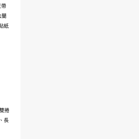
正帶
法蘭
貼紙
雙捲
、長