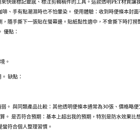
來快速標記靈感、標注剪輯稿件的工具。這款透明PET材質讓
咖啡、手有點潮濕時也不怕暈染。 使用體驗：收到時便條本封面
側，隨手撕下一張貼在螢幕邊。貼紙黏性適中，不會撕下時打撈
 優點：
境。
用。 缺點：
稍弱。 與同類產品比較：其他透明便條本通常為30張、價格略便
算。 是否符合預期：基本上超出我的預期，特別是防水效果比
覺蠻符合個人整理習慣。