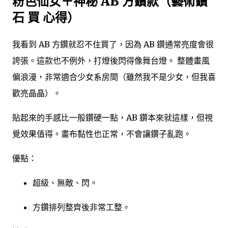
粉色仙女＋神秘 AB 方鑽款（藝術鑽
石 買 心得）
我看到 AB 方鑽就忍不住買了，因為 AB 鑽通常亮度會很
誇張。這款也不例外，打燈後閃得像舞台燈。 整體畫風
偏浪漫，非常適合少女系房間（雖然我不是少女，但我喜
歡亮晶晶）。
貼起來的手感比一般鑽硬一點，AB 鑽本來就這樣，但視
覺效果值得。畫布黏性也正常，不會讓鑽子亂跑。
優點：
超級、無敵、閃。
方鑽排列整齊後非常工整。