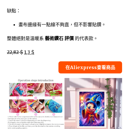
缺點：
畫布邊緣有一點線不夠直，但不影響貼鑽。
整體絕對是溫暖系
藝術鑽石 評價
的代表款。
22,82 $
1,3 $
在Aliexpress查看商品