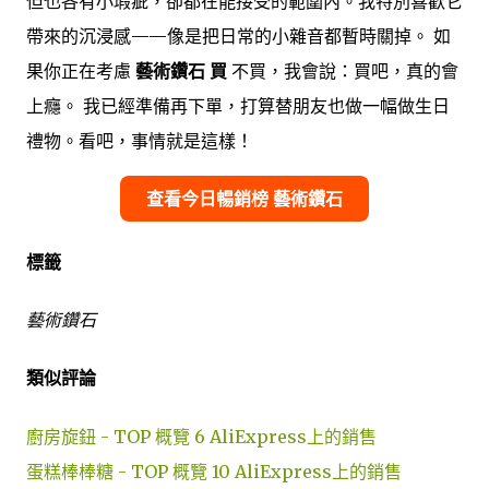
但也各有小瑕疵，卻都在能接受的範圍內。我特別喜歡它
帶來的沉浸感——像是把日常的小雜音都暫時關掉。 如
果你正在考慮
藝術鑽石 買
不買，我會說：買吧，真的會
上癮。 我已經準備再下單，打算替朋友也做一幅做生日
禮物。看吧，事情就是這樣！
查看今日暢銷榜 藝術鑽石
標籤
藝術鑽石
類似評論
廚房旋鈕 - TOP 概覽 6 AliExpress上的銷售
蛋糕棒棒糖 - TOP 概覽 10 AliExpress上的銷售