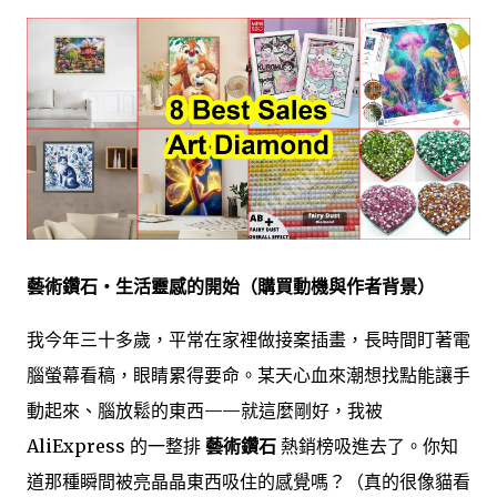
藝術鑽石・生活靈感的開始（購買動機與作者背景）
我今年三十多歲，平常在家裡做接案插畫，長時間盯著電
腦螢幕看稿，眼睛累得要命。某天心血來潮想找點能讓手
動起來、腦放鬆的東西——就這麼剛好，我被
AliExpress 的一整排
藝術鑽石
熱銷榜吸進去了。你知
道那種瞬間被亮晶晶東西吸住的感覺嗎？（真的很像貓看