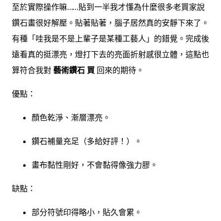
至於實際操作嘛……貼到一半我才懂為什麼很多老買家說
鑽石畫很好解壓。貼著貼著，腦子居然真的安靜下來了。
有種「哇我是不是上輩子是某種工藝人」的錯覺。完成後
遠看真的挺漂亮，燈打下去的亮面折射感很立體，這點也
算符合我對
藝術鑽石 買
回來的期待。
優點：
顏色乾淨、漸層漂亮。
鑽石補量充足（多給好評！）。
畫布黏性剛好，不會黏得像強力膠。
缺點：
部分符號印得略小，貼久會累。