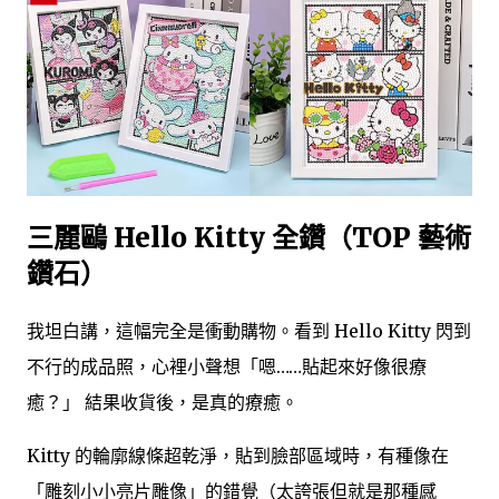
三麗鷗 Hello Kitty 全鑽（TOP 藝術
鑽石）
我坦白講，這幅完全是衝動購物。看到 Hello Kitty 閃到
不行的成品照，心裡小聲想「嗯……貼起來好像很療
癒？」 結果收貨後，是真的療癒。
Kitty 的輪廓線條超乾淨，貼到臉部區域時，有種像在
「雕刻小小亮片雕像」的錯覺（太誇張但就是那種感