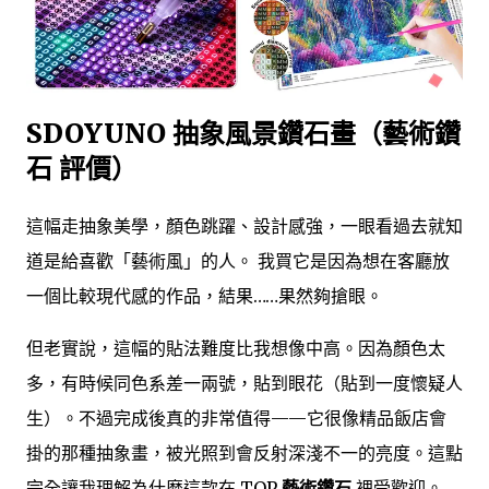
SDOYUNO 抽象風景鑽石畫（藝術鑽
石 評價）
這幅走抽象美學，顏色跳躍、設計感強，一眼看過去就知
道是給喜歡「藝術風」的人。 我買它是因為想在客廳放
一個比較現代感的作品，結果……果然夠搶眼。
但老實說，這幅的貼法難度比我想像中高。因為顏色太
多，有時候同色系差一兩號，貼到眼花（貼到一度懷疑人
生）。不過完成後真的非常值得——它很像精品飯店會
掛的那種抽象畫，被光照到會反射深淺不一的亮度。這點
完全讓我理解為什麼這款在 TOP
藝術鑽石
裡受歡迎。