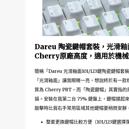
Dareu 陶瓷鍵帽套裝，光滑釉面，
Cherry原廠高度，適用於機
簡稱「Dareu 光滑釉面101/123鍵陶瓷
「光滑釉面」讓我眼睛一亮，想說終於有一款
質為 Cherry PBT，而「陶瓷鍵帽」其實
損。安裝在我第二台 75% 鍵盤上，鍵帽摸起來
敲擊時比我右手常用區域其他鍵帽要稍微安靜
整套更換鍵帽比較方便（101/123鍵選擇