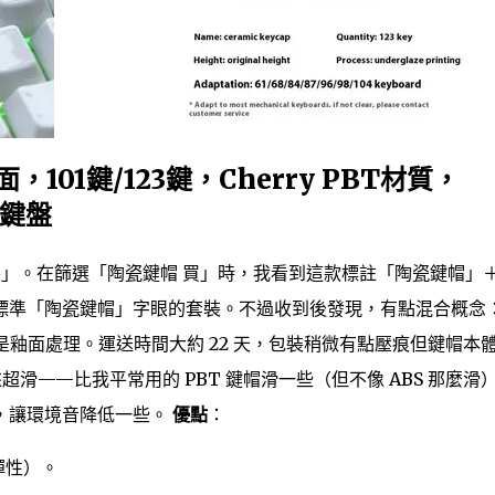
101鍵/123鍵，Cherry PBT材質，
械鍵盤
鍵帽套裝」。在篩選「陶瓷鍵帽 買」時，我看到這款標註「陶瓷鍵帽」
標準「陶瓷鍵帽」字眼的套裝。不過收到後發現，有點混合概念
指的是釉面處理。運送時間大約 22 天，包裝稍微有點壓痕但鍵帽本
超滑——比我平常用的 PBT 鍵帽滑一些（但不像 ABS 那麼滑
，讓環境音降低一些。
優點
：
彈性）。