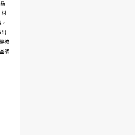
水晶
 材
度，
取出
寸機械
色基調