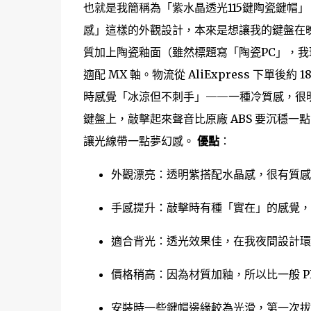
也就是我簡稱為「紫水晶透光115鍵陶瓷鍵帽
感」這樣的外觀設計，本來是想讓我的鍵盤在晚
質加上陶瓷釉面（雖然標題寫「陶瓷PC」，我理
適配 MX 軸。物流從 AliExpress 下
時感覺「冰涼但不刺手」——一種冷質感，很明顯不
鍵盤上，敲擊起來聲音比原廠 ABS 要沉穩
讓光線帶一點夢幻感。
優點
：
外觀漂亮：透明紫搭配水晶感，很有質感
手感提升：敲擊時有種「實在」的感覺，
適合背光：透光效果佳，在我夜間設計
價格稍高：因為材質加釉，所以比一般 P
安裝時一些鍵帽邊緣較為光滑，第一次拔