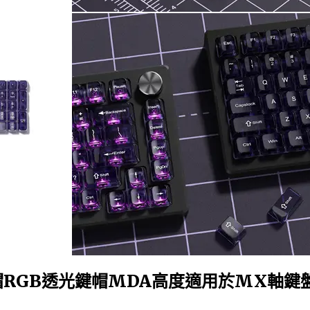
帽RGB透光鍵帽MDA高度適用於MX軸鍵