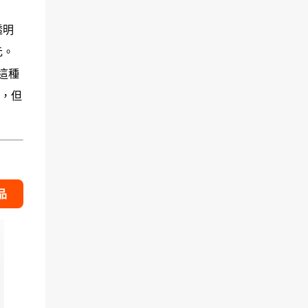
透明
元。
這種
，但
品