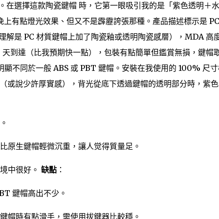
」。在選擇這款陶瓷鍵帽 時，它第一眼吸引我的是「紫色透明＋
上有點燈光效果、但又不是霹靂誇張那種。產品描述標示是 PC
解是 PC 材質鍵帽上加了陶瓷釉或透明陶瓷感層），MDA 高
單後約 18 天到達（比我預期快一點），包裝有點簡單但鑑賞無損，鍵帽
同於一般 ABS 或 PBT 鍵帽。安裝在我使用的 100% 尺
一點（或說少許厚實感），背光從底下透過鍵帽的透明部分時，紫
。
比原生鍵帽輕微沉重，讓人觉得質量足。
環境中很好。
缺點
：
BT 鍵帽高出不少。
鍵帽時有點滑手，需使用拔鍵器比較穩。