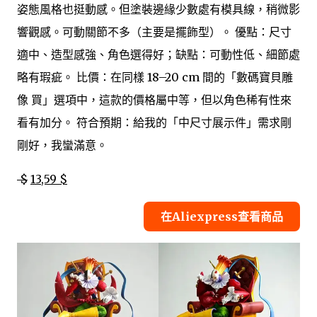
姿態風格也挺動感。但塗裝邊緣少數處有模具線，稍微影
響觀感。可動關節不多（主要是擺飾型）。 優點：尺寸
適中、造型感強、角色選得好；缺點：可動性低、細節處
略有瑕疵。 比價：在同樣 18–20 cm 間的「數碼寶貝雕
像 買」選項中，這款的價格屬中等，但以角色稀有性來
看有加分。 符合預期：給我的「中尺寸展示件」需求剛
剛好，我蠻滿意。
$
13,59 $
在Aliexpress查看商品