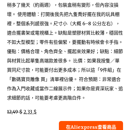
稍多了幾天（約兩週），包裝盒稍有變形，但內容沒損
壞。 使用體驗：打開後我先把九隻喬好擺在我的玩具棚
裡，整個系列感很強。尺寸小（大概 6–8 公分左右），
適合擺書架或電視櫃上。缺點是塑膠材質比較薄，穩固性
不如大型模型；零件有些偏緊，要擺動有時候會卡手指。
優點：價格合理、角色齊全、擺起來效果好；缺點：細節
與材質比起單隻高端款差很多。 比價：如果我按隻／單
買同尺寸款，可能要付出更多成本；所以這「9件組」在
「數碼寶貝雕像 買」清單裡佔優。 符合預期：非常適合
作為入門收藏或當作二線展示件；如果你是資深玩家、追
求細節的話，可能要考慮更高階白件。
12,49 $
2,33 $
在Aliexpress查看商品