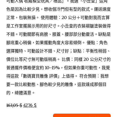
可動人偶 收藏模型玩具／禮品」。我選「小丑皇」這角
色是因為比較少見，想收個冷門但有型的款式。運送速度
正常，包裝無損。 使用體驗：20 公分＋可動對我而言算
是工作室擺展示用的好尺寸。小丑皇的衣裝褶皺塗裝做得
不錯。可動關節有肩膀、膝蓋、腰部部分動靈活。缺點是
腳底重心稍偏，如果擺動角度大容易傾倒。 優點：角色
選擇獨特、可動設計不錯、尺寸好；缺點：平衡性稍弱、
價位比等尺寸無可動版稍高。 比價：同樣 20 公分尺寸的
普通擺件價格便宜約 10–15%，但如果你重可動性，我覺
得這款「數碼寶貝雕像 評價」上值得。 符合預期：我想
要一款比較動態、腳色較少見的雕像，這款達成那個目
的，總體滿意。
163,05 $
47,76 $