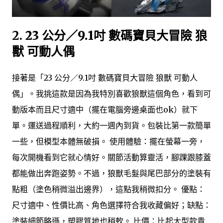
2.
23 公分／9.1吋 數碼寶貝大冒險 狼
獸 可動人偶
接著是「23 公分／9.1吋 數碼寶貝大冒險 狼獸 可動人
偶」。我挑這款是因為我特別喜歡狼獸這個角色，看到可
動版本而且尺寸適中（擺在電腦旁邊桌面也ok）就下
單。運送過程順利，大約一週內到貨。包裝比第一款簡單
一些，但模型本體無破損。 使用體驗：擺在螢幕一旁，
每次開機看到它就心情好。關節活動算靈活，腳踝跟膝蓋
都能做出奔跑姿勢。不過，狼獸毛髮與尾巴部分的塗裝有
點粗（塗色稍微溢出邊界），這點我稍微扣分。 優點：
尺寸適中、性價比高、角色選擇符合我收藏偏好；缺點：
塗裝細節略遜，塑膠質地也稍軟。 比價：比起大型款貴