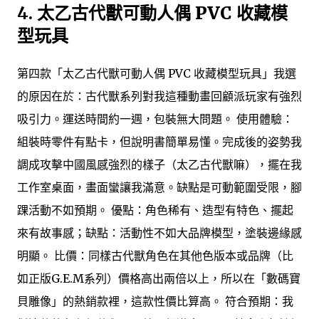
4.
太乙古代獸可動人偶 PVC 收藏模
型玩具
第四款「太乙古代獸可動人偶 PVC 收藏模型玩具」我選
的原因在於：古代獸系列對我這種動畫回顧派玩家有強烈
吸引力。運送時間約一週，包裝無大問題。 使用體驗：
組裝時零件有點卡，但說明書簡單易懂。完成後的姿勢我
調成攻擊中國風感強烈的樣子（太乙古代獸嘛），擺在我
工作室桌面，畫面蠻讓我滿意。缺點是可動範圍受限，腳
踝活動不如預期。 優點：角色稀有、造型有特色、擺起
來有故事感；缺點：活動性不如大品牌模型，塗裝邊緣感
明顯。 比價：同樣古代獸角色在其他色版本或品牌（比
如正版G.E.M系列）價格高出兩倍以上，所以在「數碼寶
貝雕像」的熱銷款裡，這款性價比算高。 符合預期：我