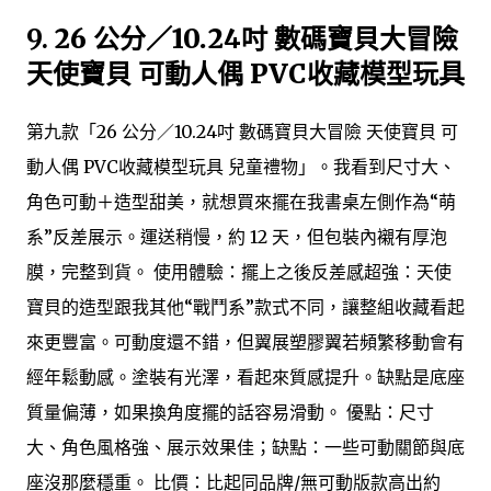
9.
26 公分／10.24吋 數碼寶貝大冒險
天使寶貝 可動人偶 PVC收藏模型玩具
第九款「26 公分／10.24吋 數碼寶貝大冒險 天使寶貝 可
動人偶 PVC收藏模型玩具 兒童禮物」。我看到尺寸大、
角色可動＋造型甜美，就想買來擺在我書桌左側作為“萌
系”反差展示。運送稍慢，約 12 天，但包裝內襯有厚泡
膜，完整到貨。 使用體驗：擺上之後反差感超強：天使
寶貝的造型跟我其他“戰鬥系”款式不同，讓整組收藏看起
來更豐富。可動度還不錯，但翼展塑膠翼若頻繁移動會有
經年鬆動感。塗裝有光澤，看起來質感提升。缺點是底座
質量偏薄，如果換角度擺的話容易滑動。 優點：尺寸
大、角色風格強、展示效果佳；缺點：一些可動關節與底
座沒那麼穩重。 比價：比起同品牌/無可動版款高出約