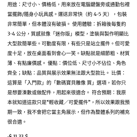
用途：尺寸小、價格低，用來放在電腦鍵盤旁或通勤包裡
當擺飾/隨身小玩具感。運送非常快（約 4-5 天），包裝
非常簡單，但本體沒有破損。 使用體驗：拆箱後每隻約
3-4 公分，質感就像「迷你版」模型，塗裝與製作明顯比
大型款簡單些。可動度有限，有些只是站立擺件。但可愛
度十足，放在桌面看到會心一笑。缺點就是細節粗、材質
薄、有點廉價感。 優點：價位低、尺寸小不佔位、角色
齊全；缺點：品質與展示效果無法跟大型款比。 比價：
這算是「入門款」的「數碼寶貝雕像 買」選項，若你只
是想要湊數或做配件，用起來很適合。 符合預期：我原
本就知道這款只是“輕收藏／可愛擺件”，所以效果跟我預
期一致，我不會把它當主角展示，但作為整體系列的補充
很合適。
$
11,33 $