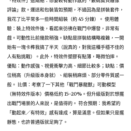
「特效件」這兩點：想要較有動作感的「數碼寶貝雕像
評論」款。運送和包裝皆如預期，不過因為是拼裝套件，
我花了比平常多一些時間組裝（約 45 分鐘）。 使用體
驗：裝上特效件後，看起來彷彿在戰鬥中爆發，非常有
戲。可動性比前幾款稍強。缺點是拼裝結構略複雜，一開
始有一塊卡榫我搞了半天（說真的，對我這種手穩不佳的
人有點挑戰）。此外，特效件塑膠有點薄，略微怕摔。
優點：動作感強、視覺衝擊力高、細節比較多；缺點：價
位稍高（升級版本身就）、組裝稍麻煩、部分零件質感一
般。 比價：考察了一下其他「戰鬥暴龍獸」可動模型
（無特效件版本）價格低約 15–20%。但升級版對於想擺
出戰鬥場景的人來說，是值得的。 符合預期：我希望的
「動起來／有特效」感有達成，算是滿意。但如果只是擺
靜態，也許普通版就足夠了。