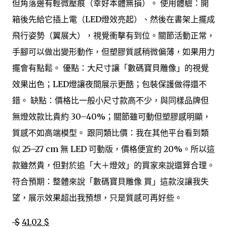
但角落邊有輕微壓痕（幸好本體無損）。 使用體驗：開
箱後先給它插上電（LED燈效亮起）、然後在書架上擺成
飛行姿勢（翼展大），視覺衝擊有到位。關節活動正常，
手腳可以做出變形動作，但塑膠質感稍微偏薄，如果用力
擺會有點鬆。 優點：大尺寸讓「數碼寶貝雕像」的視覺
效果出色；LED燈讓夜間展示更酷；包裝保護做得還不
錯。 缺點：價格比一般小尺寸款高不少，與同樣品牌但
無燈效款比貴約 30–40%；關節雖可動但塑膠感明顯，
質感不如高端模型。 跟同類比價：我在其他平台看到類
似 25–27 cm 無 LED 可動版，價格便宜約 20%。所以這
款雖然貴，但對於追「大＋燈效」的買家來說還算合理。
符合預期：整體來說「數碼寶貝雕像 買」這款沒讓我失
望，展示效果超出我預想，只是質感可再好些。
$
41,02 $