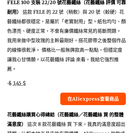
FELE 100 支裝 22/20 號花藝鐵絲（花藝鐵絲 評價 可靠
耐用）
這款 FELE 的 22 號（稍軟）與 20 號（較硬）花
藝鐵絲都很穩定，是屬於「老實耐用」型。紙包均勻、顏
色漂亮、硬度正常，不會有廉價鐵絲常見的易斷問題。
我用來做中型玫瑰的主幹最剛好，搭花膠帶之後整個作品
的線條很乾淨。 價格比一般無牌款高一點點，但穩定度
讓我心甘情願。以花藝鐵絲 評論 來看，我給它強烈推
薦。
$
3,45 $
在Aliexpress查看商品
花藝鐵絲購買心得總結（花藝鐵絲／花藝鐵絲 買 的整體
滿意度）
這次 8 款花藝鐵絲 買 下來，我真的滿意度超出