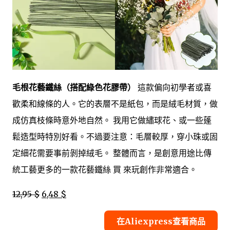
毛根花藝鐵絲（搭配綠色花膠帶）
這款偏向初學者或喜
歡柔和線條的人。它的表層不是紙包，而是絨毛材質，做
成仿真枝條時意外地自然。 我用它做繡球花、或一些蓬
鬆造型時特別好看。不過要注意：毛層較厚，穿小珠或固
定細花需要事前剝掉絨毛。 整體而言，是創意用途比傳
統工藝更多的一款花藝鐵絲 買 來玩創作非常適合。
12,95 $
6,48 $
在Aliexpress查看商品