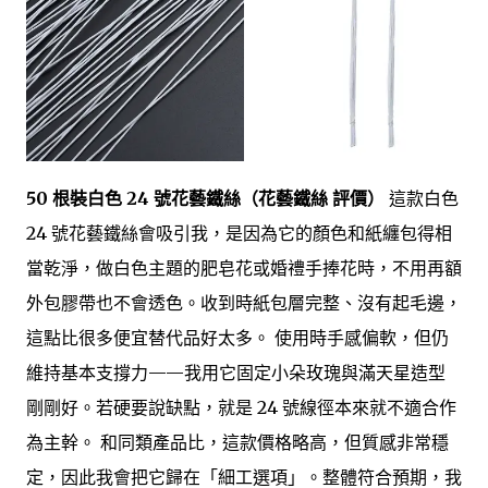
50 根裝白色 24 號花藝鐵絲（花藝鐵絲 評價）
這款白色
24 號花藝鐵絲會吸引我，是因為它的顏色和紙纏包得相
當乾淨，做白色主題的肥皂花或婚禮手捧花時，不用再額
外包膠帶也不會透色。收到時紙包層完整、沒有起毛邊，
這點比很多便宜替代品好太多。 使用時手感偏軟，但仍
維持基本支撐力——我用它固定小朵玫瑰與滿天星造型
剛剛好。若硬要說缺點，就是 24 號線徑本來就不適合作
為主幹。 和同類產品比，這款價格略高，但質感非常穩
定，因此我會把它歸在「細工選項」。整體符合預期，我