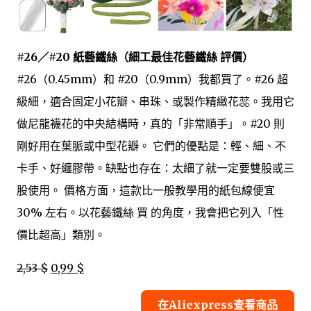
#26／#20 紙藝鐵絲（細工最佳花藝鐵絲 評價）
#26（0.45mm）和 #20（0.9mm）我都買了。#26 超
級細，適合固定小花瓣、串珠、或製作精緻花蕊。我用它
做尼龍襪花的中央結構時，真的「非常順手」。#20 則
剛好用在葉脈或中型花瓣。 它們的優點是：輕、細、不
卡手、好纏膠帶。缺點也存在：太細了就一定要雙股或三
股使用。 價格方面，這款比一般教學用的紙包線便宜
30% 左右。以花藝鐵絲 買 的角度，我會把它列入「性
價比超高」類別。
2,53 $
0,99 $
在Aliexpress查看商品