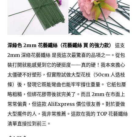
深綠色 2mm 花藝鐵絲（花藝鐵絲 買 的強力款）
這支
2mm 深綠花藝鐵絲 是我這次最驚喜的品項之一。從包
裝打開就能感覺到它的硬挺度——真的硬！我本來擔心
太僵硬不好塑形，但實際試做大型花枝（50cm 人造枝
條）後，發現它既能彎曲也能牢牢撐住重量。 它紙包層
略粗糙，但綁花膠帶後就完美了。而且 2mm 在市面上
常常偏貴，但這款 AliExpress 價位很友善。對於要做
大型擺件的人，我非常推薦。這款在我的 TOP 花藝鐵絲
清單直接拉到前三。