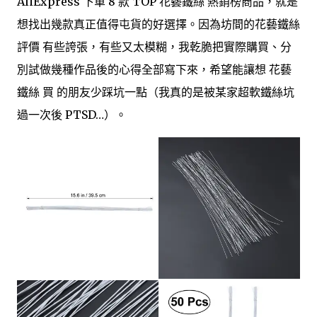
AliExpress 下單 8 款 TOP 花藝鐵絲 熱銷榜商品，就是
想找出幾款真正值得屯貨的好選擇。因為坊間的花藝鐵絲
評價 有些誇張，有些又太模糊，我乾脆把實際購買、分
別試做幾種作品後的心得全部寫下來，希望能讓想 花藝
鐵絲 買 的朋友少踩坑一點（我真的是被某家超軟鐵絲坑
過一次後 PTSD…）。