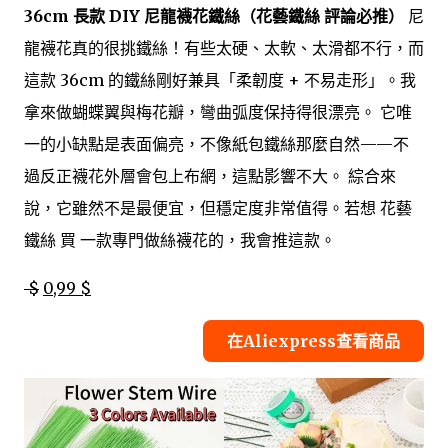
36cm 長款 DIY 尼龍襪花鐵絲（花藝鐵絲 評論必推）
尼
龍襪花真的很挑鐵絲！有些太硬、太軟、太滑都不行，而
這款 36cm 的鐵絲剛好兼具「柔韌度 + 不易走形」。我
拿來做蝴蝶翼與梅花瓣，彎曲弧度保持得很漂亮。 它唯
一的小缺點是表面偏亮，不像紙包鐵絲那麼自然——不
過反正襪花外層會包上布網，這點影響不大。 綜合來
說，它雖然不是最便宜，但穩定度非常值得。若想 花藝
鐵絲 買 一款專門做絲襪花的，我會推這款。
$
0,99 $
在Aliexpress查看商品