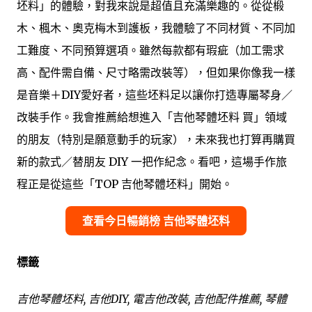
坯料」的體驗，對我來說是超值且充滿樂趣的。從從椴
木、楓木、奧克梅木到護板，我體驗了不同材質、不同加
工難度、不同預算選項。雖然每款都有瑕疵（加工需求
高、配件需自備、尺寸略需改裝等），但如果你像我一樣
是音樂＋DIY愛好者，這些坯料足以讓你打造專屬琴身／
改裝手作。我會推薦給想進入「吉他琴體坯料 買」領域
的朋友（特別是願意動手的玩家），未來我也打算再購買
新的款式／替朋友 DIY 一把作紀念。看吧，這場手作旅
程正是從這些「TOP 吉他琴體坯料」開始。
查看今日暢銷榜 吉他琴體坯料
標籤
吉他琴體坯料, 吉他DIY, 電吉他改裝, 吉他配件推薦, 琴體