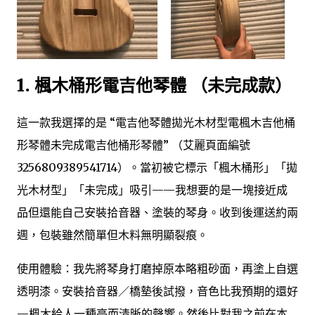
1. 楓木桶形電吉他琴體 （未完成款）
這一款我選擇的是 “電吉他琴體拋光木材型電楓木吉他桶
形琴體未完成電吉他桶形琴體” （艾麗頁面編號
3256809389541714）。當初被它標示「楓木桶形」「拋
光木材型」「未完成」吸引——我想要的是一塊接近成
品但還能自己安裝拾音器、塗裝的琴身。收到後運送約兩
週，包裝雖然簡單但木料無明顯裂痕。
使用體驗：我先將琴身打磨掉原本略粗砂面，再塗上自選
透明漆。安裝拾音器／橋墊後試撥，音色比我預期的還好
—楓木給人一種亮而清晰的聲響。然後比對我之前在本