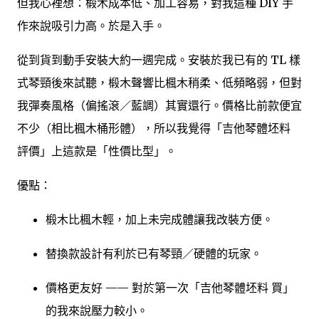
但我心裡想：椴木成本低、加工容易，對我這種 DIY 手
作來說吸引力高。於是入手。
從到貨到動手安裝大約一週完成。安裝於我已有的 TL 樣
式琴頸後來試聽，椴木聲響比楓木稍柔、低頻略弱，但對
我彈奏風格（偏搖滾／藍調）其實還行。價格比前款便宜
不少（相比楓木桶形體），所以我覺得「吉他琴體坯料
評價」上這款是「性價比型」。
優點：
椴木比楓木輕，加上未完成體讓我改裝方便。
替換款設計有利於已有琴頸／硬體的玩家。
價格更友好 —— 對於第一次「吉他琴體坯料 買」
的我來說壓力較小。