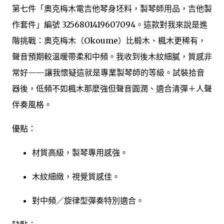
第七件「奧克梅木電吉他琴身坯料，製琴師用品，吉他製
作套件」編號 3256801419607094。這款對我來說是進
階挑戰：奧克梅木（Okoume）比椴木、楓木更稀有，
聲音預期較溫暖帶柔和中頻。我收到後木紋細膩，質感非
常好——讓我懷疑這就是專業製琴師的等級。試裝拾音
器後，低頻不如楓木那麼強但聲音圓潤、適合清彈＋人聲
伴奏風格。
優點：
材質高級，製琴專用感強。
木紋細緻，視覺質感佳。
對中頻／旋律型彈奏特別適合。