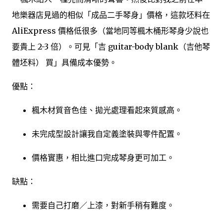
地樂器店見過的相似「成品二手琴身」價格，這款坯料在
AliExpress 價格低很多（當地同等楓木桶形琴身少說也
要貴上 2-3 倍）。可見「吉 guitar-body blank（吉他琴
體坯料） 買」具備成本優勢。
優點：
楓木材質音色佳、拋光處理看起來質感高。
未完成型設計讓我自定義塗裝與零件配置。
價格實惠，相比進口完成琴身更可加工。
缺點：
需要自己打磨／上漆，對新手稍有難度。