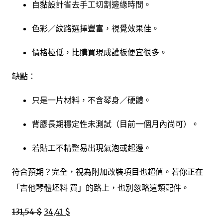
自黏設計省去手工切割邊緣時間。
色彩／紋路選擇豐富，視覺效果佳。
價格極低，比購買現成護板便宜很多。
缺點：
只是一片材料，不含琴身／硬體。
背膠長期穩定性未測試（目前一個月內尚可）。
若貼工不精整易出現氣泡或起邊。
符合預期？完全，視為附加改裝項目也超值。若你正在
「吉他琴體坯料 買」的路上，也別忽略這類配件。
131,54 $
34,41 $