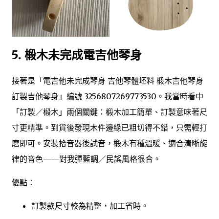
5. 椴木未完成電吉他琴身
接著是「電吉他未完成琴身 吉他琴體坯料 椴木吉他琴身
訂製吉他琴身」編號 3256807269773530。我當時看中
「訂製／椴木」兩個關鍵：椴木加工簡單、訂製意味著尺
寸更精準。到貨後發現木件邊緣已粗切得不錯，只需輕打
磨即可。安裝拾音器後試音，椴木有種溫暖、適合清晰旋
律的音色——對我彈藍調／民謠風格很合。
優點：
訂製款尺寸較為精整，加工省時。