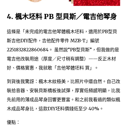
4. 楓木坯料 PB 型貝斯／電吉他琴身
這條是「未完成的電吉他琴體楓木坯料，適用於PB型貝
斯吉他DIY配件，吉他配件零件 MZB-T」編號
2251832822860684。 虽然說“PB型貝斯”，但我做的是
電吉他改裝用途（厚度／尺寸稍有調整）——反正木材
好、價格實惠，我就敢「吉他琴體坯料 買」。
到貨後我驚訝：楓木木紋極美，比照片中還自然。自己改
裝拾音器、安裝貝斯橋板後試彈，厚實低頻感明顯，比我
先前用的薄成品琴身回響更豐富。和之前我看過的類似楓
木成品琴身比，這款DIY坯料價錢低至少 40%。
優點：