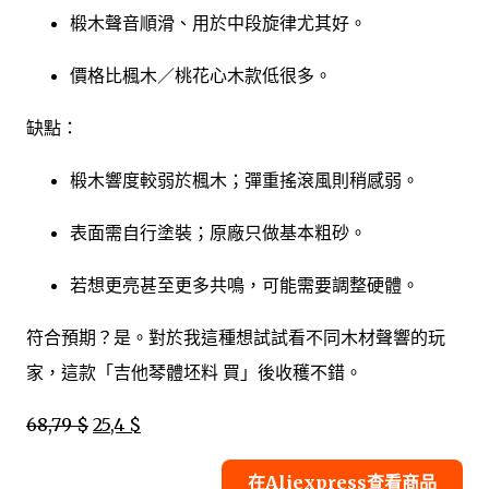
椴木聲音順滑、用於中段旋律尤其好。
價格比楓木／桃花心木款低很多。
缺點：
椴木響度較弱於楓木；彈重搖滾風則稍感弱。
表面需自行塗裝；原廠只做基本粗砂。
若想更亮甚至更多共鳴，可能需要調整硬體。
符合預期？是。對於我這種想試試看不同木材聲響的玩
家，這款「吉他琴體坯料 買」後收穫不錯。
68,79 $
25,4 $
在Aliexpress查看商品