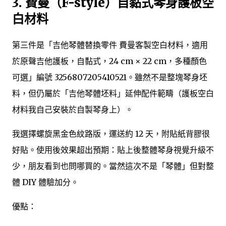
3. 費曼（F-style）自黏式琴身護板空
白材料
第三件是「吉他琴體替換零件 費曼客製空白材料，適用
於原聲吉他護板，自黏式，24 cm × 22 cm，多種顏色
可選」編號 3256807205410521。雖然不是整塊琴身坯
料，但仍屬於「吉他琴體坯料」延伸配件範疇（護板空白
材料我自己安裝於自製琴身上）。
我選擇螺旋黑金色紋路版，運送約 12 天，附貼紙背膠很
好貼。使用後效果超出預期：貼上後整體琴身視覺升級不
少，朋友看到也問哪買的。當然這次不是「琴體」但對整
體 DIY 體驗加分。
優點：