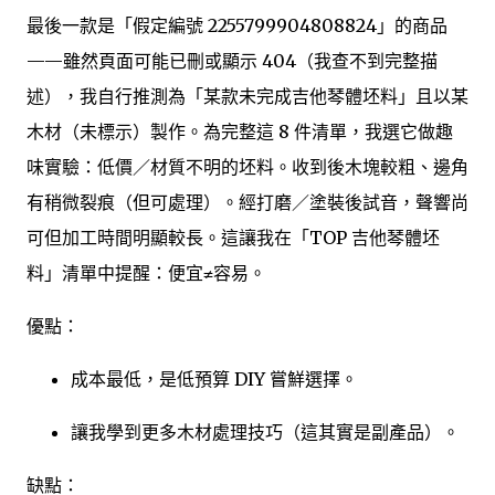
最後一款是「假定編號 2255799904808824」的商品
——雖然頁面可能已刪或顯示 404（我查不到完整描
述），我自行推測為「某款未完成吉他琴體坯料」且以某
木材（未標示）製作。為完整這 8 件清單，我選它做趣
味實驗：低價／材質不明的坯料。收到後木塊較粗、邊角
有稍微裂痕（但可處理）。經打磨／塗裝後試音，聲響尚
可但加工時間明顯較長。這讓我在「TOP 吉他琴體坯
料」清單中提醒：便宜≠容易。
優點：
成本最低，是低預算 DIY 嘗鮮選擇。
讓我學到更多木材處理技巧（這其實是副產品）。
缺點：