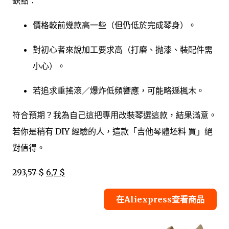
缺點：
價格較前幾款高一些（但仍低於完成琴身）。
對初心者來說加工要求高（打磨、抛漆、裝配件需
小心）。
若追求重搖滾／爆炸低頻響應，可能略遜楓木。
符合預期？我為自己這把專用改裝琴選這款，結果滿意。
若你是稍有 DIY 經驗的人，這款「吉他琴體坯料 買」絕
對值得。
293,57 $
6,7 $
在Aliexpress查看商品