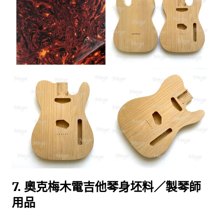
7. 奧克梅木電吉他琴身坯料／製琴師
用品