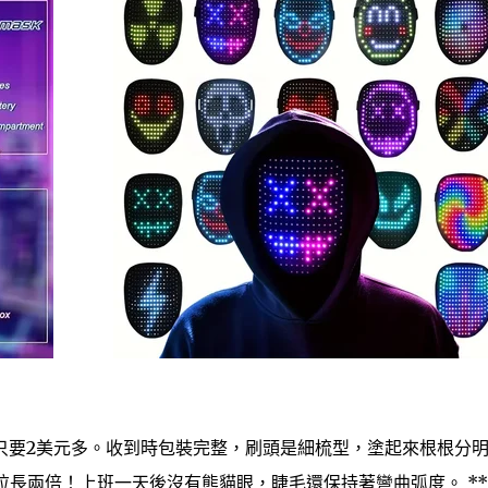
只要2美元多。收到時包裝完整，刷頭是細梳型，塗起來根根分
長兩倍！上班一天後沒有熊貓眼，睫毛還保持著彎曲弧度。 **