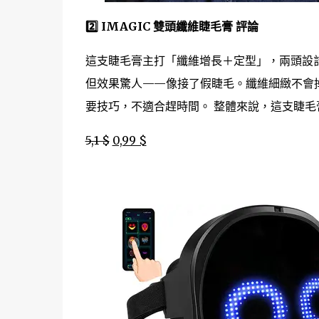
2️⃣ IMAGIC 雙頭纖維睫毛膏 評論
這支睫毛膏主打「纖維增長＋定型」，兩頭設
但效果驚人——像接了假睫毛。纖維細緻不會掉屑
要技巧，不適合趕時間。 整體來說，這支睫毛膏 
5,1 $
0,99 $