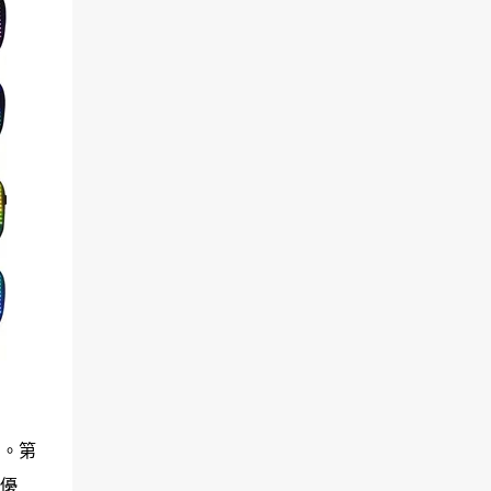
明。第
優