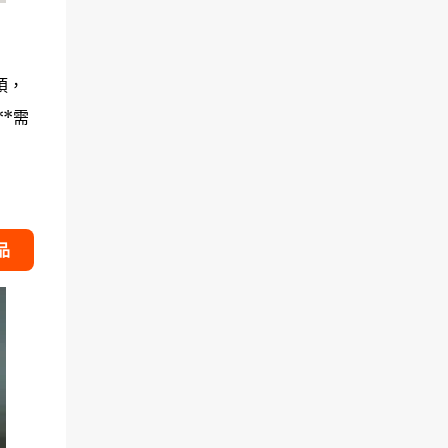
煩，
*需
品