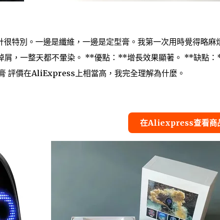
計很特別。一邊是纖維，一邊是定型膏。我第一次用時覺得略麻
，一整天都不暈染。 **優點：**增長效果顯著。 **缺點：*
評價在AliExpress上相當高，我完全理解為什麼。
在Aliexpress查看商