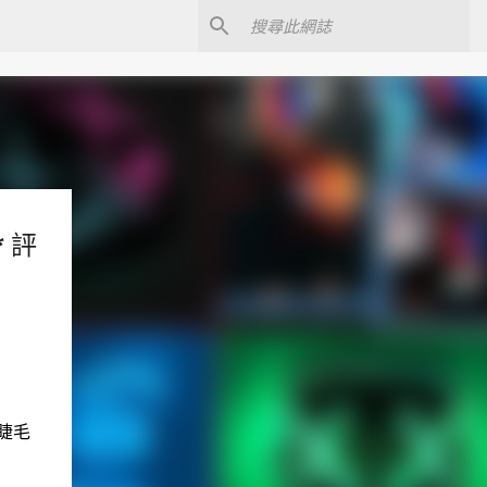
 評
 睫毛