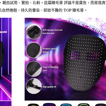
款睫毛膏，親自試用、實拍、比較。這篇睫毛膏 評論不是廣告，而是我
自然捲翹、持久防暈染、卸妝不難的 TOP 睫毛膏。