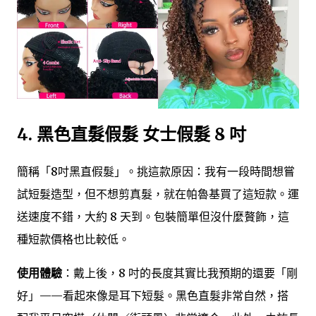
4.
黑色直髮假髮 女士假髮 8 吋
簡稱「8吋黑直假髮」。挑這款原因：我有一段時間想嘗
試短髮造型，但不想剪真髮，就在帕魯基買了這短款。運
送速度不錯，大約 8 天到。包裝簡單但沒什麼贅飾，這
種短款價格也比較低。
使用體驗
：戴上後，8 吋的長度其實比我預期的還要「剛
好」——看起來像是耳下短髮。黑色直髮非常自然，搭