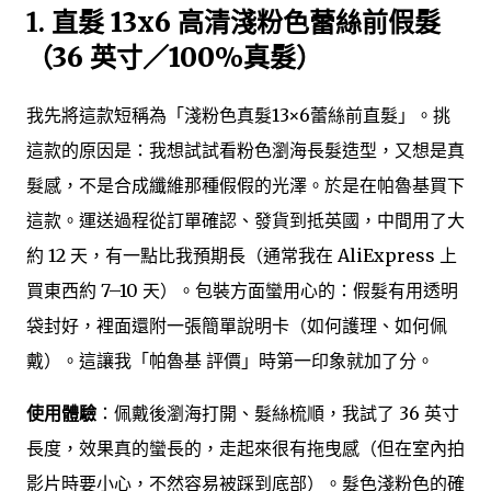
1.
直髮 13x6 高清淺粉色蕾絲前假髮
（36 英寸／100%真髮）
我先將這款短稱為「淺粉色真髮13×6蕾絲前直髮」。挑
這款的原因是：我想試試看粉色瀏海長髮造型，又想是真
髮感，不是合成纖維那種假假的光澤。於是在帕魯基買下
這款。運送過程從訂單確認、發貨到抵英國，中間用了大
約 12 天，有一點比我預期長（通常我在 AliExpress 上
買東西約 7–10 天）。包裝方面蠻用心的：假髮有用透明
袋封好，裡面還附一張簡單說明卡（如何護理、如何佩
戴）。這讓我「帕魯基 評價」時第一印象就加了分。
使用體驗
：佩戴後瀏海打開、髮絲梳順，我試了 36 英寸
長度，效果真的蠻長的，走起來很有拖曳感（但在室內拍
影片時要小心，不然容易被踩到底部）。髮色淺粉色的確