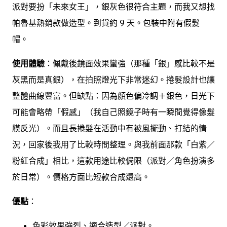
派對要扮「未來女王」，銀灰色很符合主題，而我又想找
帕魯基熱銷款做造型。到貨約 9 天。包裝中附有假髮
帽。
使用體驗
：佩戴後鏡面效果蠻強（那種「銀」感比較不是
灰黑而是真銀），在拍照燈光下非常迷幻。捲髮設計也讓
整體曲線豐富。但缺點：因為顏色偏冷調＋銀色，日光下
可能會略帶「假感」（我自己照鏡子時有一瞬間覺得像髮
膜反光）。而且長捲髮在活動中有被風擺動、打結的情
況，回家後我用了比較時間整理。與我前面那款「白紫／
粉紅合成」相比，這款用途比較侷限（派對／角色扮演多
於日常）。價格方面比短款合成還高。
優點
：
色彩效果強烈、適合造型／派對。