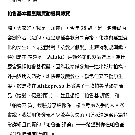
帕魯基本假髮購買動機與總覽
嗨，大家好，我是「莉莎」，今年 28 歲，是一名時尚內
容創作者（是的，就是那種喜歡分享穿搭、化妝與髮型變
化的女生）。最近我對「接髮／假髮」主題特別感興趣，
特別是在 帕魯基（Paluki）這類熱銷假髮品牌上。為什
麼會選擇帕魯基假髮？因為我準備參加一連串影片拍攝、
外拍與朋友派對，想快速改變髮型、顏色但又不傷原生
髮。於是我在 AliExpress 上挑選了十款帕魯基熱銷商
品（接髮／假髮類別），並且想把「帕魯基 評價」和
「帕魯基 買」經驗分享給像你一樣也考慮入手的人。老
實說，我試用後發現不少驚喜與失落，所以決定寫這篇非
常詳細且真實的「帕魯基 評論」——希望對你在帕魯基
假髮選購時有所幫助。