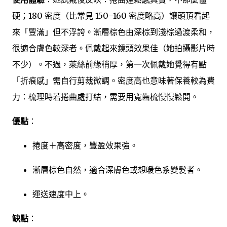
硬；180 密度（比常見 150–160 密度略高）讓頭頂看起
來「豐滿」但不浮誇。漸層棕色由深棕到淺棕過渡柔和，
很適合膚色較深者。佩戴起來鏡頭效果佳（她拍攝影片時
不少）。不過，萊絲前緣稍厚，第一次佩戴她覺得有點
「折痕感」需自行剪裁微調。密度高也意味著保養較為費
力：梳理時若捲曲處打結，需要用寬齒梳慢慢鬆開。
優點
：
捲度＋高密度，豐盈效果強。
漸層棕色自然，適合深膚色或想暖色系變髮者。
運送速度中上。
缺點
：