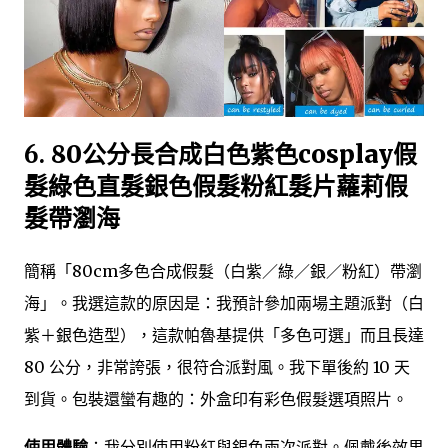
6.
80公分長合成白色紫色cosplay假
髮綠色直髮銀色假髮粉紅髮片蘿莉假
髮帶瀏海
簡稱「80cm多色合成假髮（白紫／綠／銀／粉紅）帶瀏
海」。我選這款的原因是：我預計參加兩場主題派對（白
紫＋銀色造型），這款帕魯基提供「多色可選」而且長達
80 公分，非常誇張，很符合派對風。我下單後約 10 天
到貨。包裝還蠻有趣的：外盒印有彩色假髮選項照片。
使用體驗
：我分別使用粉紅與銀色兩次派對。佩戴後效果