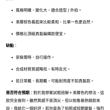
風格明確、變化大，適合造型 / 外拍。
漸層棕色看起來比較柔和、比單一色更自然。
價格比頂級真髮編織款便宜。
缺點
：
安裝需時、自行操作。
合成材質質感略低，有時反光。
若日常戴、長期戴，可能耐用度不如真髮款。
是否符合預期
：對於我想嘗試粗扭辮＋漸層色的想法，這
款完全做到。雖然質感不是頂尖，但以帕魯基熱銷款來
說，我給它一個好評。若你是為了拍照或短期變髮，強烈