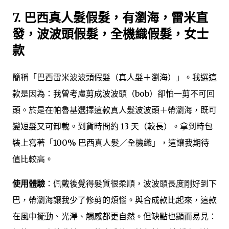
7.
巴西真人髮假髮，有瀏海，雷米直
發，波波頭假髮，全機織假髮，女士
款
簡稱「巴西雷米波波頭假髮（真人髮＋瀏海）」。我選這
款是因為：我曾考慮剪成波波頭（bob）卻怕一剪不可回
頭。於是在帕魯基選擇這款真人髮波波頭＋帶瀏海，既可
變短髮又可卸載。到貨時間約 13 天（較長）。拿到時包
裝上寫著「100% 巴西真人髮／全機織」，這讓我期待
值比較高。
使用體驗
：佩戴後覺得髮質很柔順，波波頭長度剛好到下
巴，帶瀏海讓我少了修剪的煩惱。與合成款比起來，這款
在風中擺動、光澤、觸感都更自然。但缺點也顯而易見：