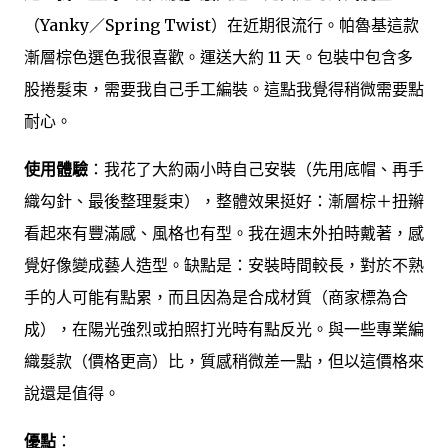
（Yanky／Spring Twist）在近期很流行。帕魯基這款
漸層棕色選色我很喜歡。運送大約 11 天。包裝中包含多
股捲髮束，需要我自己手工編裝。這點我覺得稍微需要點
耐心。
使用體驗
：我花了大約兩小時自己安裝（先用底帽、再手
織勾針、最後整理髮束），整體效果挺好：漸層棕＋扭辮
看起來有豐滿感、風格也有型。我在週末外拍時戴著，感
覺好像變成藝人造型。缺點是：安裝時間較長，對於不熟
手的人可能有點累，而且因為是合成材質（商家標為合
成），在陽光強烈或拍照打光時有點反光。與一些專業編
織髮款（價格更高）比，質感稍微差一點，但以這價格來
說還是值得。
優點
：