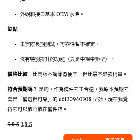
外觀和接口基本 OEM 水準。
缺點
：
未實際長期測試，可靠性暫不確定。
沒有特別提升的功能（只是中規中矩型）。
價格比較
：比高版本調節器便宜，但比最基礎款稍貴。
符合預期嗎？
是的，作為備件它正合適，我原本預期它
會是「備選但可靠」的 a6120940308 型號，現在我覺
得它可以放心放在備件箱。
9,8 $
3,8 $