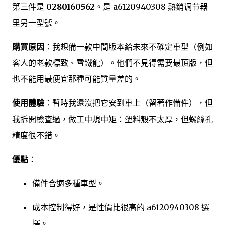
第三件是
0280160562
。是 a6120940308 熱銷调节器
里另一型號。
購買原因
：我想備一款中間版本給未來不確定車型（例如
客人的老款標致、雪鐵龍）。他們不見得需要最頂版，但
也不能用最便宜那種可能質量差的。
使用體驗
：暫時我還沒把它安到車上（留著作備件），但
我拆開檢查過，做工中規中矩：塑料殼不太厚，但螺絲孔
精度很不錯。
優點
：
備件合適多種車型。
成本控制得好，是性價比很高的 a6120940308 選
擇。