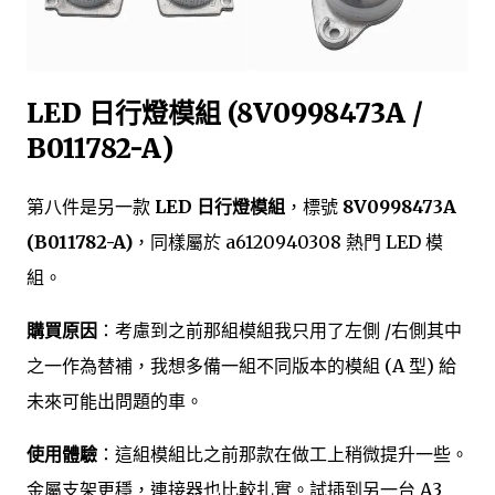
LED 日行燈模組 (8V0998473A /
B011782-A)
第八件是另一款
LED 日行燈模組
，標號
8V0998473A
(B011782-A)
，同樣屬於 a6120940308 熱門 LED 模
組。
購買原因
：考慮到之前那組模組我只用了左側 /右側其中
之一作為替補，我想多備一組不同版本的模組 (A 型) 給
未來可能出問題的車。
使用體驗
：這組模組比之前那款在做工上稍微提升一些。
金屬支架更穩，連接器也比較扎實。試插到另一台 A3