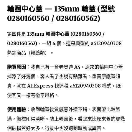
輪圈中心蓋 — 135mm 輪蓋 (型號
0280160560 / 0280160562)
第四件是
135mm 輪圈中心蓋 (0280160560 /
0280160562)
，一組 4 個。這是典型的 a6120940308
熱銷商品（輪蓋類）。
購買原因
：我自己有一台老奧迪 A4，原來的輪圈中心蓋
掉漆了好幾個，客人看了也說有點難看。重買原廠蓋超
貴，就在 AliExpress 找這種 a6120940308 樣式，既
便宜又一樣有徽章風格。
使用體驗
：收到輪蓋後質感意外還不錯，表面漆比較飽
滿，徽標印得清晰。裝上輪圈後，看起來比原來舊的那幾
個破損蓋好太多。行駛中也沒聽到鬆動或異音。