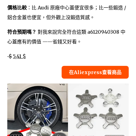
價格比較
：比 Audi 原廠中心蓋便宜很多；比一些鍛造 /
鋁合金蓋也便宜，但外觀上沒鍛造質感。
符合預期嗎？
對我來說完全符合這類 a6120940308 中
心蓋應有的價值 ——省錢又好看。
$
5,41 $
在Aliexpress查看商品