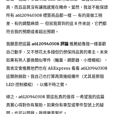
高，而且品質沒有讓我感覺在賭命。當然，我並不能保證
所有 a6120940308 標簽商品都一樣 — 有的是做工稍
差、有的調整麻煩 — 但就我買到的這 8 件來說，它們都
符合我的預期或者超出預期。
我願意把這篇
a6120940308 評論
推薦給像我一樣喜歡
自己動手、又不想花太多錢但仍想保持品質的車主。未來
如果有熟人要換類似零件（輪蓋、調節器、小燈模組），
我肯定會推薦他們也在 AliExpress 看看 a6120940308
這類熱銷款。我自己也打算再買幾組備件（尤其是那個
LED 控制模組），以備不時之需。
總之，a6120940308 買這批真的值得 —希望我的這篇
真實心得對你有幫助。如果你有車型或零件型號上的疑
問，也可以問我，我很樂意幫忙。