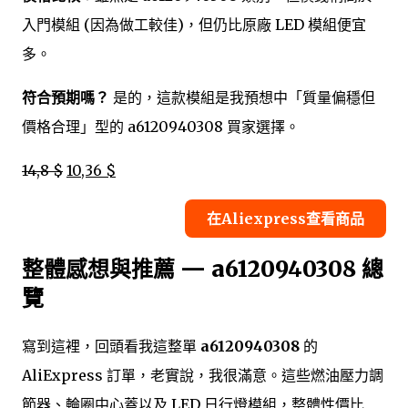
入門模組 (因為做工較佳)，但仍比原廠 LED 模組便宜
多。
符合預期嗎？
是的，這款模組是我預想中「質量偏穩但
價格合理」型的 a6120940308 買家選擇。
14,8 $
10,36 $
在Aliexpress查看商品
整體感想與推薦 — a6120940308 總
覽
寫到這裡，回頭看我這整單
a6120940308
的
AliExpress 訂單，老實說，我很滿意。這些燃油壓力調
節器、輪圈中心蓋以及 LED 日行燈模組，整體性價比