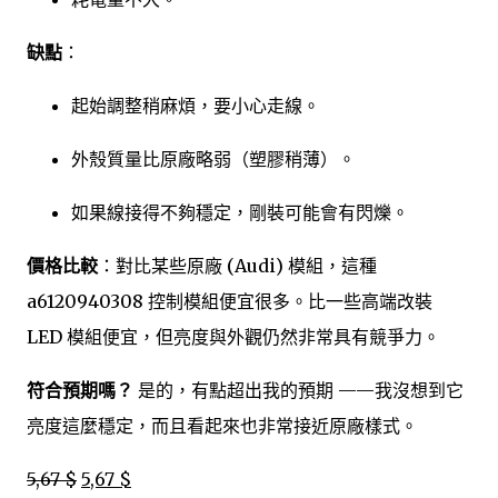
缺點
：
起始調整稍麻煩，要小心走線。
外殼質量比原廠略弱（塑膠稍薄）。
如果線接得不夠穩定，剛裝可能會有閃爍。
價格比較
：對比某些原廠 (Audi) 模組，這種
a6120940308 控制模組便宜很多。比一些高端改裝
LED 模組便宜，但亮度與外觀仍然非常具有競爭力。
符合預期嗎？
是的，有點超出我的預期 ——我沒想到它
亮度這麼穩定，而且看起來也非常接近原廠樣式。
5,67 $
5,67 $