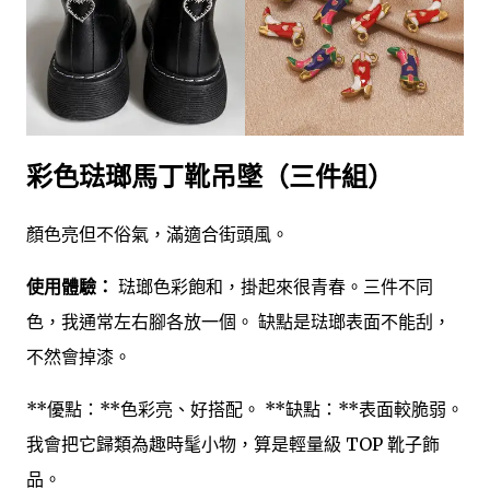
彩色琺瑯馬丁靴吊墜（三件組）
顏色亮但不俗氣，滿適合街頭風。
使用體驗：
琺瑯色彩飽和，掛起來很青春。三件不同
色，我通常左右腳各放一個。 缺點是琺瑯表面不能刮，
不然會掉漆。
**優點：**色彩亮、好搭配。 **缺點：**表面較脆弱。
我會把它歸類為趣時髦小物，算是輕量級 TOP 靴子飾
品。