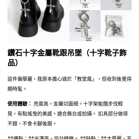
鑽石十字金屬靴跟吊墜（十字靴子飾
品）
這件偏華麗，我原本擔心過於「教堂風」，但收到後覺得
頗時髦。
使用體驗：
亮度高，金屬切面細。十字架能隨步伐輕
晃，有點搖曳的美感。適合舞台或拍攝。 扣具部分做得
不錯，不會卡腳後跟。
**優點：**光澤亮、設計精緻。 **缺點：**太華麗，不