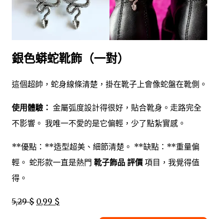
銀色蟒蛇靴飾（一對）
這個超帥，蛇身線條清楚，掛在靴子上會像蛇盤在靴側。
使用體驗：
金屬弧度設計得很好，貼合靴身。走路完全
不影響。 我唯一不愛的是它偏輕，少了點紮實感。
**優點：**造型超美、細節清楚。 **缺點：**重量偏
輕。 蛇形款一直是熱門
靴子飾品 評價
項目，我覺得值
得。
5,29 $
0,99 $