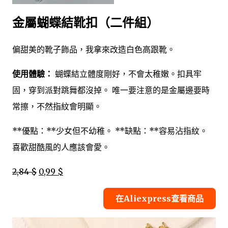
金屬蝴蝶結靴扣（二件組）
偏甜美的靴子飾品，我拿來改造白色高跟靴。
使用體驗：
蝴蝶結立體度剛好，不會太稚嫩。扣具牢
固，穿到派對跳舞都沒掉。 唯一要注意的是金屬邊要時
常擦，不然指紋會明顯。
**優點：**少女但不幼稚。 **缺點：**容易沾指紋。
喜歡甜酷風的人應該會愛。
2,84 $
0,99 $
在Aliexpress查看商品