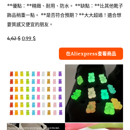
**優點：**精緻、耐用、防水。 **缺點：**比其他靴子
飾品稍重一點。 **是否符合預期？**大大超過！適合想
要質感又便宜的朋友。
4,62 $
0,99 $
在Aliexpress查看商品