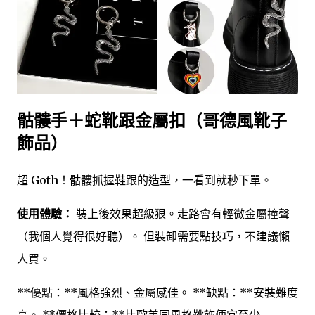
骷髏手＋蛇靴跟金屬扣（哥德風靴子
飾品）
超 Goth！骷髏抓握鞋跟的造型，一看到就秒下單。
使用體驗：
裝上後效果超級狠。走路會有輕微金屬撞聲
（我個人覺得很好聽）。 但裝卸需要點技巧，不建議懶
人買。
**優點：**風格強烈、金屬感佳。 **缺點：**安裝難度
高。 **價格比較：**比歐美同風格靴飾便宜至少