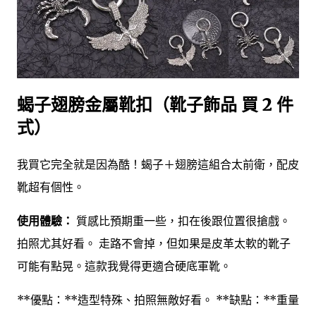
蝎子翅膀金屬靴扣（靴子飾品 買 2 件
式）
我買它完全就是因為酷！蝎子＋翅膀這組合太前衛，配皮
靴超有個性。
使用體驗：
質感比預期重一些，扣在後跟位置很搶戲。
拍照尤其好看。 走路不會掉，但如果是皮革太軟的靴子
可能有點晃。這款我覺得更適合硬底軍靴。
**優點：**造型特殊、拍照無敵好看。 **缺點：**重量