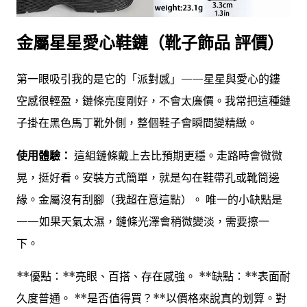
金屬星星愛心鞋鏈（靴子飾品 評價）
第一眼吸引我的是它的「派對感」——星星與愛心的鏤
空感很輕盈，鏈條亮度剛好，不會太廉價。我常把這種鏈
子掛在黑色馬丁靴外側，整個鞋子會瞬間變精緻。
使用體驗：
這組鏈條戴上去比預期更穩。走路時會微微
晃，挺好看。安裝方式簡單，就是勾在鞋帶孔或靴筒邊
緣。金屬沒有刮腳（我超在意這點）。 唯一的小缺點是
——如果天氣太濕，鏈條光澤會稍微變淡，需要擦一
下。
**優點：**亮眼、百搭、存在感強。 **缺點：**表面耐
久度普通。 **是否值得買？**以價格來說真的划算。對