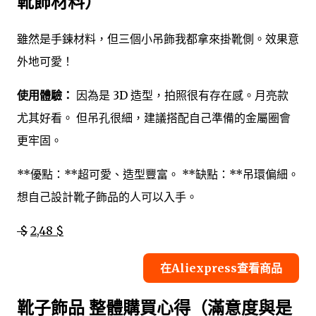
靴飾材料）
雖然是手鍊材料，但三個小吊飾我都拿來掛靴側。效果意
外地可愛！
使用體驗：
因為是 3D 造型，拍照很有存在感。月亮款
尤其好看。 但吊孔很細，建議搭配自己準備的金屬圈會
更牢固。
**優點：**超可愛、造型豐富。 **缺點：**吊環偏細。
想自己設計靴子飾品的人可以入手。
$
2,48 $
在Aliexpress查看商品
靴子飾品 整體購買心得（滿意度與是