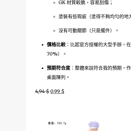
GK 材質較脆，容易刮傷；
塗裝有些瑕疵（塗得不夠均勻的地
沒有可動關節（只是擺件）。
價格比較
：比起官方授權的大型手辦，在 Al
70%）。
預期符合度
：整體來說符合我的預期，
桌面陳列。
4,94 $
0,99 $