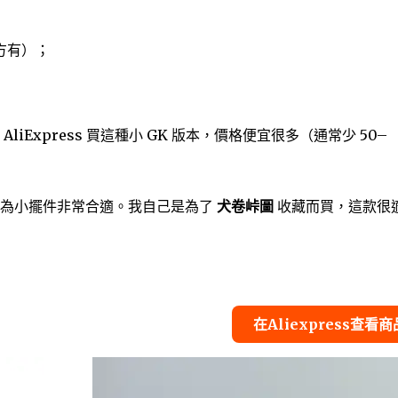
方有）；
iExpress 買這種小 GK 版本，價格便宜很多（通常少 50–
作為小擺件非常合適。我自己是為了
犬卷峠圖
收藏而買，這款很
在Aliexpress查看商