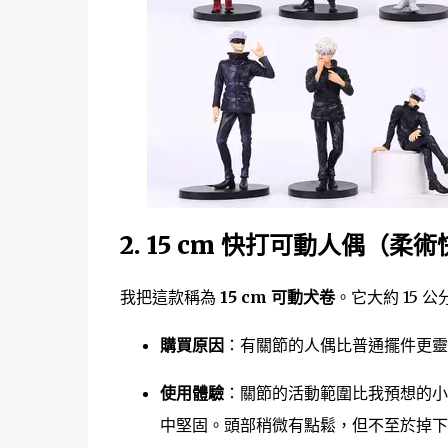
2. 15 cm 快打可動人偶（柔
我把這款稱為
15 cm 可動犬卷
。它大約 15
購買原因
：有關節的人偶比普通擺件更靈
使用體驗
：關節的活動範圍比我預想的小
中堅固。頭部稍微有點鬆，但不至於掉下