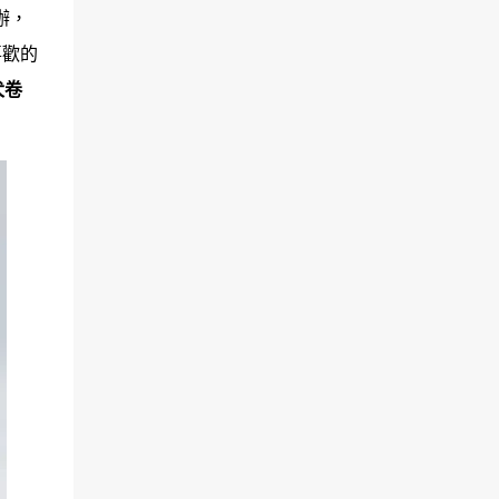
辦，
喜歡的
犬卷