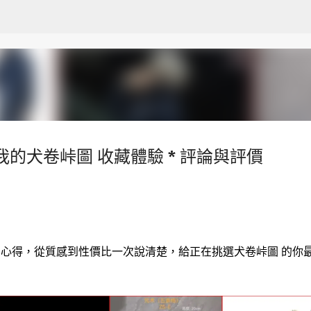
跳至主要內容
的犬卷峠圖 收藏體驗 * 評論與評價
購買 實測心得，從質感到性價比一次說清楚，給正在挑選犬卷峠圖 的你