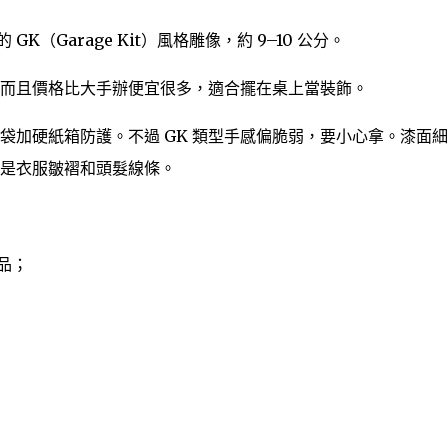
K（Garage Kit）風格雕像，約 9–10 公分。
而且價格比大手辦便宜很多，適合擺在桌上當裝飾。
袋加硬紙箱防護。不過 GK 類型手感偏脆弱，要小心拿。漆面
是衣服皺褶和頭髮線條。
品；