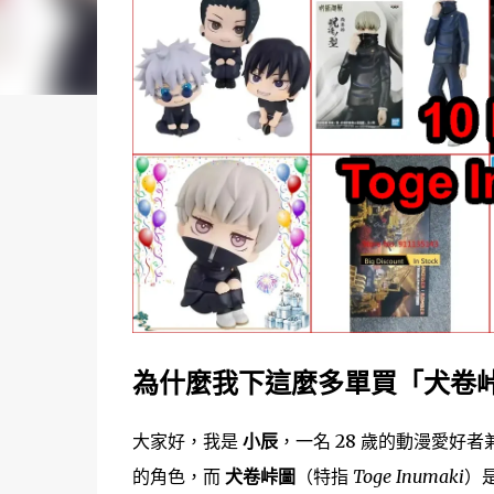
為什麼我下這麼多單買「犬卷
大家好，我是
小辰
，一名 28 歲的動漫愛好者兼
的角色，而
犬卷峠圖
（特指
Toge Inumaki
）