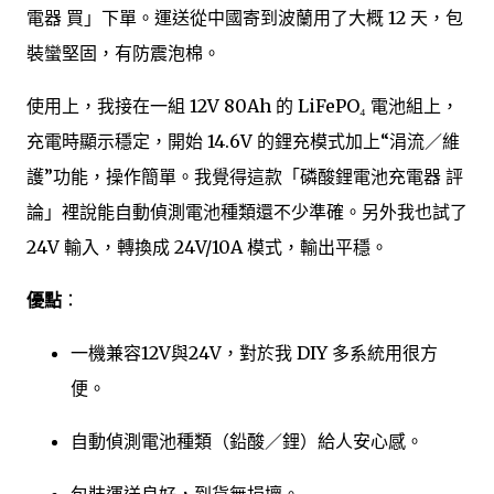
電器 買」下單。運送從中國寄到波蘭用了大概 12 天，包
裝蠻堅固，有防震泡棉。
使用上，我接在一組 12V 80Ah 的 LiFePO₄ 電池組上，
充電時顯示穩定，開始 14.6V 的鋰充模式加上“涓流／維
護”功能，操作簡單。我覺得這款「磷酸鋰電池充電器 評
論」裡說能自動偵測電池種類還不少準確。另外我也試了
24V 輸入，轉換成 24V/10A 模式，輸出平穩。
優點
：
一機兼容12V與24V，對於我 DIY 多系統用很方
便。
自動偵測電池種類（鉛酸／鋰）給人安心感。