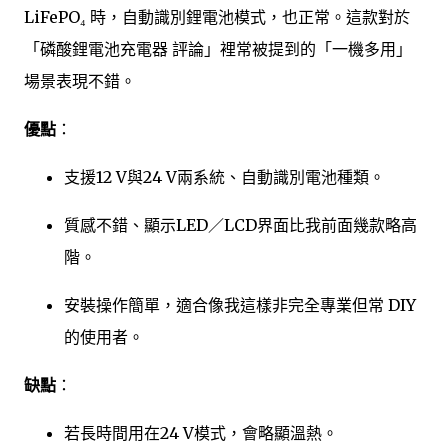
LiFePO₄ 時，自動識別鋰電池模式，也正常。這款對於
「磷酸鋰電池充電器 評論」裡常被提到的「一機多用」
場景表現不錯。
優點
：
支援12 V與24 V兩系統、自動識別電池種類。
質感不錯、顯示LED／LCD界面比我前面幾款略高
階。
安裝操作簡單，適合像我這樣非完全專業但常 DIY
的使用者。
缺點
：
若長時間用在24 V模式，會略顯溫熱。