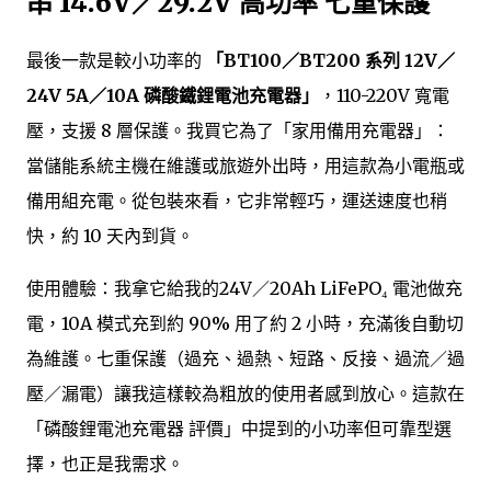
串 14.6V／29.2V 高功率 七重保護
最後一款是較小功率的
「BT100／BT200 系列 12V／
24V 5A／10A 磷酸鐵鋰電池充電器」
，110-220V 寬電
壓，支援 8 層保護。我買它為了「家用備用充電器」：
當儲能系統主機在維護或旅遊外出時，用這款為小電瓶或
備用組充電。從包裝來看，它非常輕巧，運送速度也稍
快，約 10 天內到貨。
使用體驗：我拿它給我的24V／20Ah LiFePO₄ 電池做充
電，10A 模式充到約 90% 用了約 2 小時，充滿後自動切
為維護。七重保護（過充、過熱、短路、反接、過流／過
壓／漏電）讓我這樣較為粗放的使用者感到放心。這款在
「磷酸鋰電池充電器 評價」中提到的小功率但可靠型選
擇，也正是我需求。