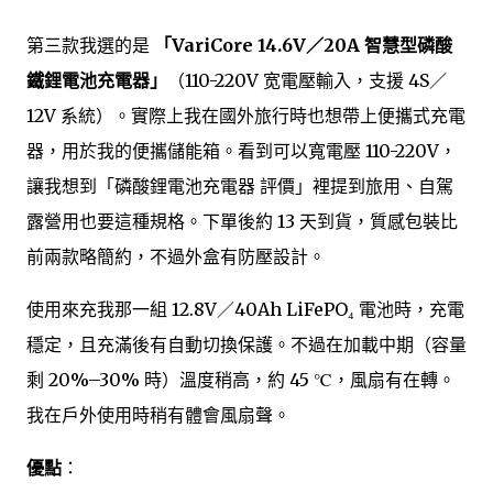
第三款我選的是
「VariCore 14.6V／20A 智慧型磷酸
鐵鋰電池充電器」
（110-220V 宽電壓輸入，支援 4S／
12V 系統）。實際上我在國外旅行時也想帶上便攜式充電
器，用於我的便攜儲能箱。看到可以寬電壓 110-220V，
讓我想到「磷酸鋰電池充電器 評價」裡提到旅用、自駕
露營用也要這種規格。下單後約 13 天到貨，質感包裝比
前兩款略簡約，不過外盒有防壓設計。
使用來充我那一組 12.8V／40Ah LiFePO₄ 電池時，充電
穩定，且充滿後有自動切換保護。不過在加載中期（容量
剩 20%–30% 時）溫度稍高，約 45 ℃，風扇有在轉。
我在戶外使用時稍有體會風扇聲。
優點
：