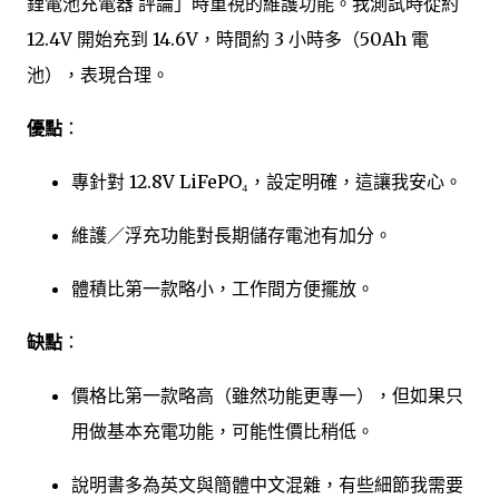
鋰電池充電器 評論」時重視的維護功能。我測試時從約
12.4V 開始充到 14.6V，時間約 3 小時多（50Ah 電
池），表現合理。
優點
：
專針對 12.8V LiFePO₄，設定明確，這讓我安心。
維護／浮充功能對長期儲存電池有加分。
體積比第一款略小，工作間方便擺放。
缺點
：
價格比第一款略高（雖然功能更專一），但如果只
用做基本充電功能，可能性價比稍低。
說明書多為英文與簡體中文混雜，有些細節我需要