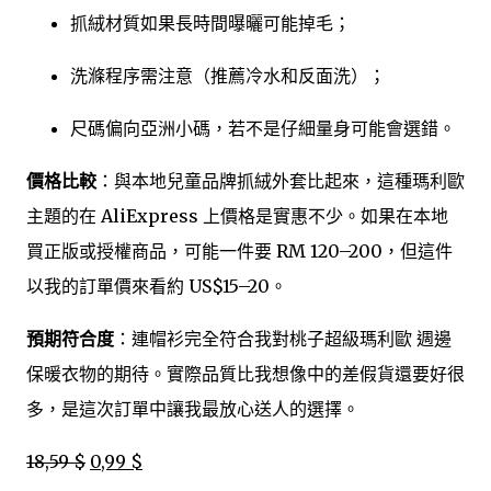
抓絨材質如果長時間曝曬可能掉毛；
洗滌程序需注意（推薦冷水和反面洗）；
尺碼偏向亞洲小碼，若不是仔細量身可能會選錯。
價格比較
：與本地兒童品牌抓絨外套比起來，這種瑪利歐
主題的在 AliExpress 上價格是實惠不少。如果在本地
買正版或授權商品，可能一件要 RM 120–200，但這件
以我的訂單價來看約 US$15–20。
預期符合度
：連帽衫完全符合我對桃子超級瑪利歐 週邊
保暖衣物的期待。實際品質比我想像中的差假貨還要好很
多，是這次訂單中讓我最放心送人的選擇。
18,59 $
0,99 $