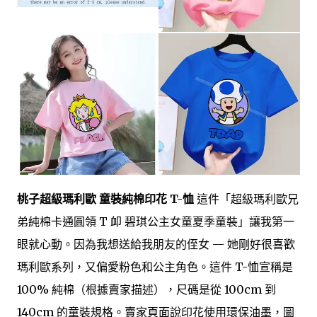
桃子超級瑪利歐 童裝純棉印花 T-恤
這件「超級瑪利歐兄
弟純棉卡通圓領 T 卹 碧琪公主女童夏季童裝」讓我第一
眼就心動。因為我想送給我朋友的侄女 — 她剛好很喜歡
瑪利歐系列，又偏愛粉色和公主角色。這件 T-恤宣稱是
100% 純棉（根據賣家描述），尺碼是從 100cm 到
140cm 的童裝規格。賣家頁面說印花使用環保油墨，圖