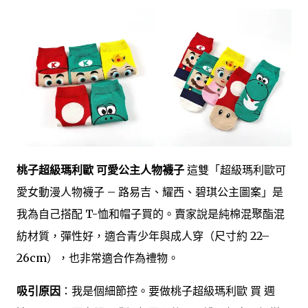
桃子超級瑪利歐 可愛公主人物襪子
這雙「超級瑪利歐可
愛女動漫人物襪子 – 路易吉、耀西、碧琪公主圖案」是
我為自己搭配 T-恤和帽子買的。賣家說是純棉混聚酯混
紡材質，彈性好，適合青少年與成人穿（尺寸約 22–
26cm），也非常適合作為禮物。
吸引原因
：我是個細節控。要做桃子超級瑪利歐 買 週