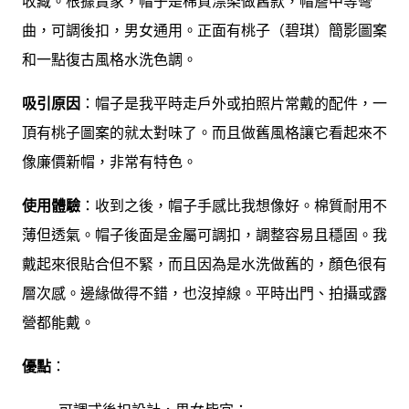
收藏。根據賣家，帽子是棉質漂染做舊款，帽簷中等彎
曲，可調後扣，男女通用。正面有桃子（碧琪）簡影圖案
和一點復古風格水洗色調。
吸引原因
：帽子是我平時走戶外或拍照片常戴的配件，一
頂有桃子圖案的就太對味了。而且做舊風格讓它看起來不
像廉價新帽，非常有特色。
使用體驗
：收到之後，帽子手感比我想像好。棉質耐用不
薄但透氣。帽子後面是金屬可調扣，調整容易且穩固。我
戴起來很貼合但不緊，而且因為是水洗做舊的，顏色很有
層次感。邊緣做得不錯，也沒掉線。平時出門、拍攝或露
營都能戴。
優點
：