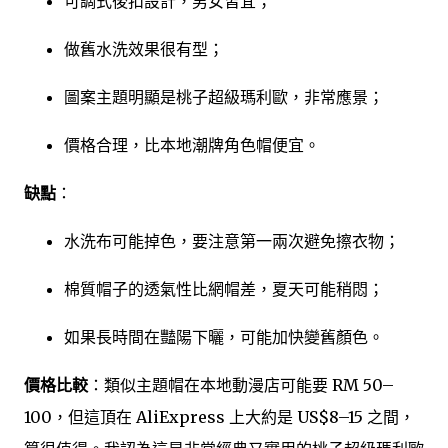
可調式後扣設計，男女皆宜；
做舊水洗效果很有型；
圖案主題明顯是桃子超級瑪利歐，非常應景；
價格合理，比本地潮牌角色帽便宜。
缺點
：
水洗布可能掉色，要注意第一兩次避免擦衣物；
棉質帽子的透氣性比網帽差，夏天可能稍悶；
如果長時間在豔陽下曬，可能加快變舊顏色。
價格比較
：類似主題帽在本地動漫店可能要 RM 50–
100，但這頂在 AliExpress 上大約是 US$8–15 之間，