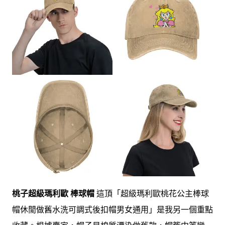
桃子超級瑪利歐 棒球帽
這頂「超級瑪利歐桃花公主棒球
帽休閒做舊水洗可調式後扣帽男女通用」是我另一個重點