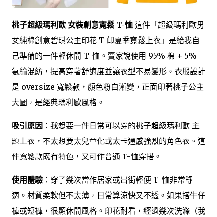
桃子超級瑪利歐 女裝創意寬鬆 T-恤
這件「超級瑪利歐男
女純棉創意碧琪公主印花 T 卹夏季寬鬆上衣」是給我自
己準備的一件輕休閒 T-恤。賣家說使用 95% 棉 + 5%
氨綸混紡，提高穿著舒適度並讓衣型不易變形。衣服設計
是 oversize 寬鬆款，顏色粉白漸變，正面印著桃子公主
大圖，是經典瑪利歐風格。
吸引原因
：我想要一件日常可以穿的桃子超級瑪利歐 主
題上衣，不太想要太兒童化或太卡通感強烈的角色衣。這
件寬鬆款既有特色，又可作普通 T-恤穿搭。
使用體驗
：穿了幾次當作居家或出街輕便 T-恤非常舒
適。材質柔軟但不太薄，日常算涼快又不透。如果搭牛仔
褲或短褲，很顯休閒風格。印花耐看，經過幾次洗滌（我