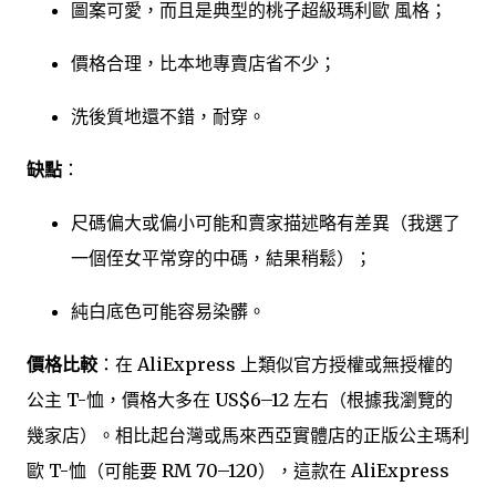
圖案可愛，而且是典型的桃子超級瑪利歐 風格；
價格合理，比本地專賣店省不少；
洗後質地還不錯，耐穿。
缺點
：
尺碼偏大或偏小可能和賣家描述略有差異（我選了
一個侄女平常穿的中碼，結果稍鬆）；
純白底色可能容易染髒。
價格比較
：在 AliExpress 上類似官方授權或無授權的
公主 T-恤，價格大多在 US$6–12 左右（根據我瀏覽的
幾家店）。相比起台灣或馬來西亞實體店的正版公主瑪利
歐 T-恤（可能要 RM 70–120），這款在 AliExpress