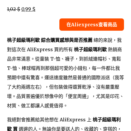
1,02 $
0,99 $
在Aliexpress查看商品
桃子超級瑪利歐 綜合購買感想與是否推薦
總的來說，我
對這次在 AliExpress 買的所有
桃子超級瑪利歐
熱銷商
品非常滿意。從童裝 T-恤、襪子，到抓絨連帽衫、寬鬆
T-恤、棒球帽再到那個超可愛的小錢包，每一件都比我
預期中還有驚喜。運送速度雖然是普通的國際派送（我等
了大約兩週左右），但包裝做得還算乾淨、沒有嚴重壓
壞。品質普遍優於想像中的「便宜周邊」，尤其是印花、
材質、做工都讓人感覺值得。
我絕對會推薦給其他想在 AliExpress 上
桃子超級瑪利
歐 買
週邊的人。無論你是要送人的、收藏的、穿搭的，