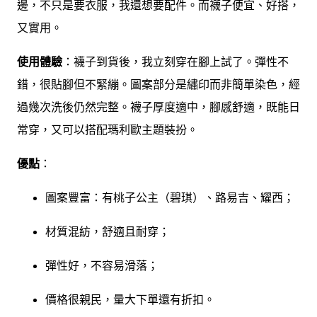
邊，不只是要衣服，我還想要配件。而襪子便宜、好搭，
又實用。
使用體驗
：襪子到貨後，我立刻穿在腳上試了。彈性不
錯，很貼腳但不緊繃。圖案部分是繡印而非簡單染色，經
過幾次洗後仍然完整。襪子厚度適中，腳感舒適，既能日
常穿，又可以搭配瑪利歐主題裝扮。
優點
：
圖案豐富：有桃子公主（碧琪）、路易吉、耀西；
材質混紡，舒適且耐穿；
彈性好，不容易滑落；
價格很親民，量大下單還有折扣。