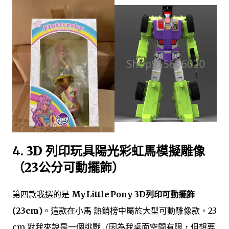
4.
3D 列印玩具陽光彩虹馬模擬雕像
（23公分可動擺飾）
第四款我選的是
My Little Pony 3D列印可動擺飾
(23cm)
。這款在小馬 熱銷榜中屬於大型可動雕像款，23
cm 對我來說是一個挑戰（因為我桌面空間有限，但想要