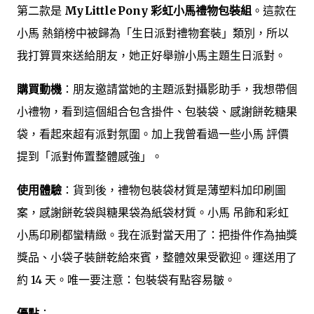
第二款是
My Little Pony 彩虹小馬禮物包裝組
。這款在
小馬 熱銷榜中被歸為「生日派對禮物套裝」類別，所以
我打算買來送給朋友，她正好舉辦小馬主題生日派對。
購買動機
：朋友邀請當她的主題派對攝影助手，我想帶個
小禮物，看到這個組合包含掛件、包裝袋、感謝餅乾糖果
袋，看起來超有派對氛圍。加上我曾看過一些小馬 評價
提到「派對佈置整體感強」。
使用體驗
：貨到後，禮物包裝袋材質是薄塑料加印刷圖
案，感謝餅乾袋與糖果袋為紙袋材質。小馬 吊飾和彩虹
小馬印刷都蠻精緻。我在派對當天用了：把掛件作為抽獎
獎品、小袋子裝餅乾給來賓，整體效果受歡迎。運送用了
約 14 天。唯一要注意：包裝袋有點容易皺。
優點
：