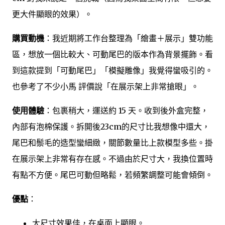
更大件顯眼的效果）。
購買動機
：我近期將工作台整理為「繪畫＋展示」雙功能
區，想放一個比較大、可動尾巴的版本作為背景擺飾。看
到這款提到「可動尾巴」「模擬雕像」我覺得蠻吸引的。
也參考了不少小馬 評價說「在展示架上非常搶眼」。
使用體驗
：包裹稍大，運送約 15 天。收到後外盒完整，
內部有泡棉保護。拆開後23cm的尺寸比我想像中還大，
尾巴和鬃毛的造型蠻細緻，關節數量比上款模型多些。掛
在展示架上非常有存在感。不過由於尺寸大，我換位置時
有點不方便。尾巴可動但略鬆，若頻繁調整可能會傾倒。
優點
：
大尺寸效果佳，在桌面上顯眼。