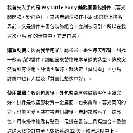
我首先入手的是
My Little Pony 鑰匙圈書包掛件
（暮光
閃閃款，粉紅色）。當初看到這款在小馬 熱銷榜上排名
靠前，又是掛件＋書包裝飾組合，立刻被吸引。所以在我
這次小馬 買 的清單中，它是首選。
購買動機
：因為我常跑咖啡廳畫畫，書包每天都背，想找
一款萌萌的掛件＋鑰匙圈來替換原本單調的造型。這款突
然看到有促銷、評價也頗好，就決定「試試看」。小馬
評價中也有人提及「質量比想像中好」。
使用體驗
：收到包裹後，外包裝雖有輕微擠壓但主體完
好。掛件是軟塑膠材質＋金屬圈，色彩飽和、暮光閃閃的
造型也蠻可愛。裝在書包側袋後，看起來增添了一抹亮
色。用來掛車鑰匙有點重，但掛在書包上倒挺適合。整體
運送大概從訂單至巴黎抵達約 12 天，物流速度中上。