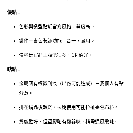
優點
：
色彩與造型貼近官方風格，萌度高。
掛件＋書包裝飾功能二合一，實用。
價格比官網正版低很多，CP 值好。
缺點
：
金屬圈有輕微刮痕（出廠可能造成）－我個人有點
介意。
掛在鑰匙後較沉，長期使用可能拉扯書包布料。
質感雖好，但塑膠略有機器味，稍需通風散味。