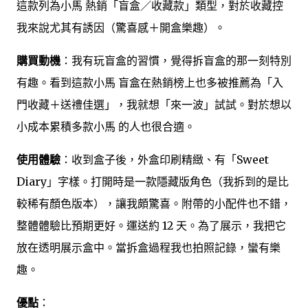
這款列為小馬 熱銷「盲盒／收藏款」類型，對於收藏控
我來說尤其有誘因（驚喜感＋開盒樂趣）。
購買動機
：我有玩盲盒的習慣，覺得拆盲盒的那一刻特別
有趣。看到這款小馬 盲盒在熱銷榜上也多被推薦為「入
門收藏＋送禮佳選」，我就想「來一波」試試。對於想以
小成本累積多款小馬 的人也很合適。
使用體驗
：收到盒子後，外盒印刷精緻、有「Sweet
Diary」字樣。打開時是一款隱藏版角色（我拆到的是比
較稀有顏色版本），讓我頗驚喜。附帶的小配件也不錯，
整體體驗比預期更好。運送約 12 天。為了展示，我把它
放在透明展示盒中。當拆盒過程我也拍照記錄，蠻有樂
趣。
優點
：