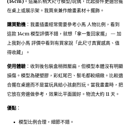
(14cm)
。這屬於稍大尺寸模型/玩偶，比起掛件更適合擺
在桌上或展示架。我買來兼作繪畫素材＋擺飾。
購買動機
：我畫插畫經常需要參考小馬 人物比例，看到
這款 14cm 模型評價不錯，就想「拿一隻回家擺」 — 加
上我對小馬 評價中看到有買家說「此尺寸真實感高、值
得收藏」。
使用體驗
：收到後包裝盒稍微壓扁，但模型本體沒有明顯
損傷。模型為硬塑膠，彩虹尾巴、鬃毛都較細緻。比較適
合擺在桌邊而不是當玩具給小孩劇烈玩。當我畫畫時，把
它放在旁邊做參考，效果比平面圖好。物流大約 11 天。
優點
：
模型比例合理，細節不錯。