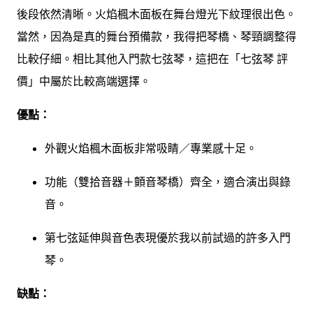
後段依然清晰。火焰楓木面板在舞台燈光下紋理很出色。
當然，因為是真的舞台預備款，我得把琴橋、琴頸調整得
比較仔細。相比其他入門款七弦琴，這把在「七弦琴 評
價」中屬於比較高端選擇。
優點：
外觀火焰楓木面板非常吸睛／專業感十足。
功能（雙拾音器＋顫音琴橋）齊全，適合演出與錄
音。
第七弦延伸與音色表現優於我以前試過的許多入門
琴。
缺點：