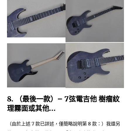
8. （最後一款）– 7弦電吉他 樹瘤紋
理霧面或其他…
（由於上述 7 款已詳述，僅簡略說明第 8 款：）我還另