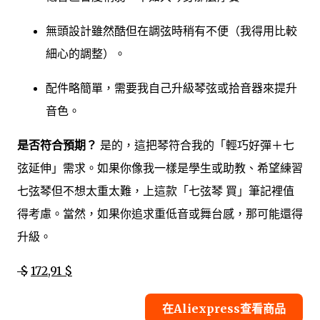
無頭設計雖然酷但在調弦時稍有不便（我得用比較
細心的調整）。
配件略簡單，需要我自己升級琴弦或拾音器來提升
音色。
是否符合預期？
是的，這把琴符合我的「輕巧好彈＋七
弦延伸」需求。如果你像我一樣是學生或助教、希望練習
七弦琴但不想太重太難，上這款「七弦琴 買」筆記裡值
得考慮。當然，如果你追求重低音或舞台感，那可能還得
升級。
$
172,91 $
在Aliexpress查看商品