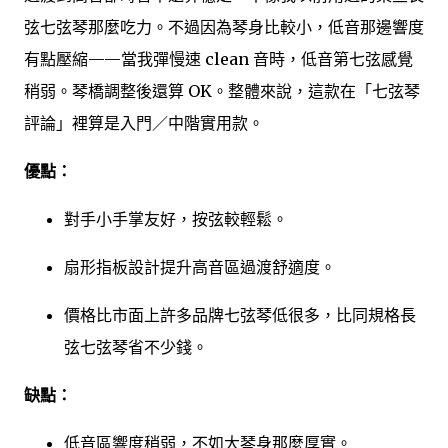
弦七弦琴那麼吃力。不過因為琴身比較小，低音那邊響度
有點壓縮——當我彈慢速 clean 音時，低音第七弦感覺
稍弱。琴橋調整後還算 OK。整體來說，這款在「七弦琴
評論」裡算是入門／中階實用款。
優點：
對手小手掌友好，按弦較輕鬆。
扇形指板設計提升高音區過渡舒適度。
價格比市面上許多品牌七弦琴低很多，比同規格長
弦七弦琴省不少錢。
缺點：
低音區響度稍弱，不如大琴身那麼厚實。