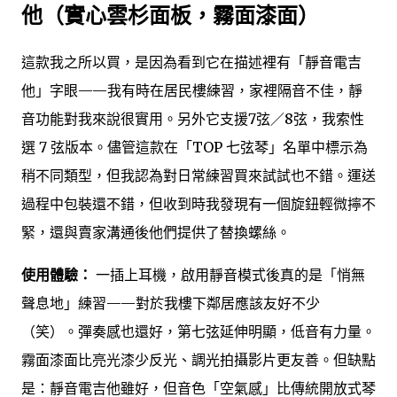
他（實心雲杉面板，霧面漆面）
這款我之所以買，是因為看到它在描述裡有「靜音電吉
他」字眼——我有時在居民樓練習，家裡隔音不佳，靜
音功能對我來說很實用。另外它支援7弦／8弦，我索性
選 7 弦版本。儘管這款在「TOP 七弦琴」名單中標示為
稍不同類型，但我認為對日常練習買來試試也不錯。運送
過程中包裝還不錯，但收到時我發現有一個旋鈕輕微擰不
緊，還與賣家溝通後他們提供了替換螺絲。
使用體驗：
一插上耳機，啟用靜音模式後真的是「悄無
聲息地」練習——對於我樓下鄰居應該友好不少
（笑）。彈奏感也還好，第七弦延伸明顯，低音有力量。
霧面漆面比亮光漆少反光、調光拍攝影片更友善。但缺點
是：靜音電吉他雖好，但音色「空氣感」比傳統開放式琴