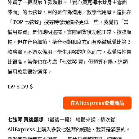
外買了一把與第 3 款類似、「實心奧克梅木琴身＋霧面
漆面」的七弦琴，目的是作為備用／教學代用琴。這把在
「TOP 七弦琴」搜尋時發現價格更低一些，我覺得「當
備用琴買」是個聰明選擇。實際到貨後功能正常、按弦順
暢，但在音色細節、拾音器飽和度方面有略微感覺比第 3
款略弱。不過以備用／學生用琴的角色而言，我覺得性價
比很高。若你也在考慮「七弦琴 買」但預算有限，這類
備用款是很好選擇。
159 $
159 $
在Aliexpress查看商品
七弦琴 買後感想
（最後一段） 總體來說，這次從
AliExpress 上購入多款七弦琴的經驗，我算是滿意的。