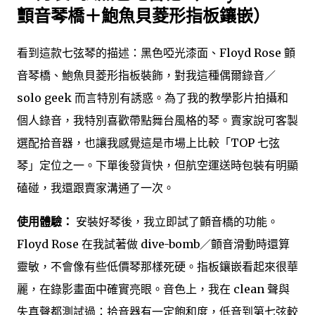
顫音琴橋＋鮑魚貝菱形指板鑲嵌）
看到這款七弦琴的描述：黑色啞光漆面、Floyd Rose 顫
音琴橋、鮑魚貝菱形指板裝飾，對我這種偶爾錄音／
solo geek 而言特別有誘惑。為了我的教學影片拍攝和
個人錄音，我特別喜歡帶點舞台風格的琴。賣家說可客製
選配拾音器，也讓我感覺這是市場上比較「TOP 七弦
琴」定位之一。下單後發貨快，但航空運送時包裝有明顯
磕碰，我還跟賣家溝通了一次。
使用體驗：
安裝好琴後，我立即試了顫音橋的功能。
Floyd Rose 在我試著做 dive-bomb／顫音滑動時還算
靈敏，不會像有些低價琴那樣死硬。指板鑲嵌看起來很華
麗，在錄影畫面中確實亮眼。音色上，我在 clean 聲與
失真聲都測試過：拾音器有一定飽和度，低音到第七弦較