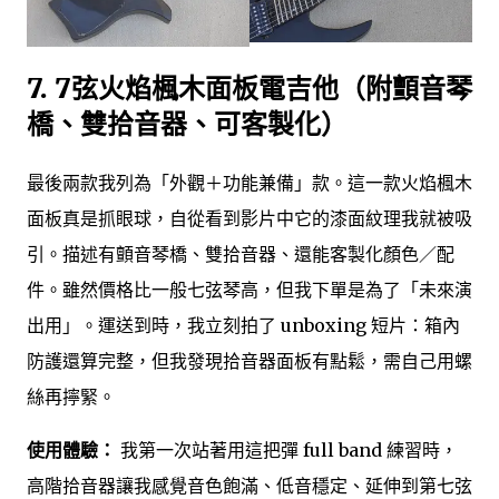
7. 7弦火焰楓木面板電吉他（附顫音琴
橋、雙拾音器、可客製化）
最後兩款我列為「外觀＋功能兼備」款。這一款火焰楓木
面板真是抓眼球，自從看到影片中它的漆面紋理我就被吸
引。描述有顫音琴橋、雙拾音器、還能客製化顏色／配
件。雖然價格比一般七弦琴高，但我下單是為了「未來演
出用」。運送到時，我立刻拍了 unboxing 短片：箱內
防護還算完整，但我發現拾音器面板有點鬆，需自己用螺
絲再擰緊。
使用體驗：
我第一次站著用這把彈 full band 練習時，
高階拾音器讓我感覺音色飽滿、低音穩定、延伸到第七弦