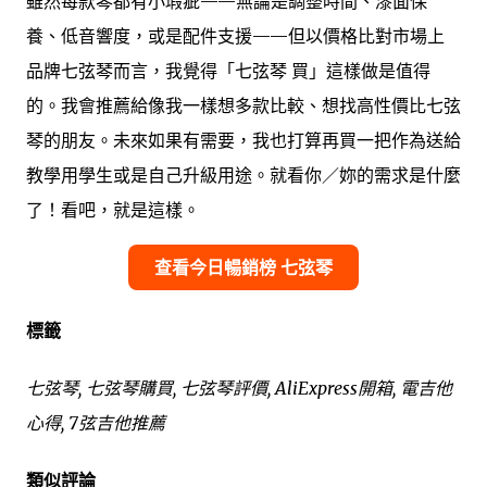
雖然每款琴都有小瑕疵——無論是調整時間、漆面保
養、低音響度，或是配件支援——但以價格比對市場上
品牌七弦琴而言，我覺得「七弦琴 買」這樣做是值得
的。我會推薦給像我一樣想多款比較、想找高性價比七弦
琴的朋友。未來如果有需要，我也打算再買一把作為送給
教學用學生或是自己升級用途。就看你／妳的需求是什麼
了！看吧，就是這樣。
查看今日暢銷榜 七弦琴
標籤
七弦琴, 七弦琴購買, 七弦琴評價, AliExpress開箱, 電吉他
心得, 7弦吉他推薦
類似評論