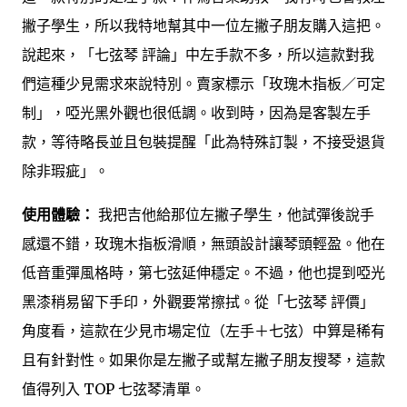
撇子學生，所以我特地幫其中一位左撇子朋友購入這把。
說起來，「七弦琴 評論」中左手款不多，所以這款對我
們這種少見需求來說特別。賣家標示「玫瑰木指板／可定
制」，啞光黑外觀也很低調。收到時，因為是客製左手
款，等待略長並且包裝提醒「此為特殊訂製，不接受退貨
除非瑕疵」。
使用體驗：
我把吉他給那位左撇子學生，他試彈後說手
感還不錯，玫瑰木指板滑順，無頭設計讓琴頭輕盈。他在
低音重彈風格時，第七弦延伸穩定。不過，他也提到啞光
黑漆稍易留下手印，外觀要常擦拭。從「七弦琴 評價」
角度看，這款在少見市場定位（左手＋七弦）中算是稀有
且有針對性。如果你是左撇子或幫左撇子朋友搜琴，這款
值得列入 TOP 七弦琴清單。