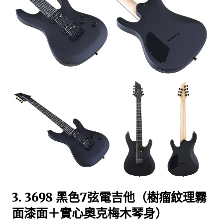
3. 3698 黑色7弦電吉他（樹瘤紋理霧
面漆面＋實心奧克梅木琴身）