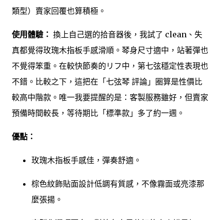
類型）賣家回覆也算積極。
使用體驗：
換上自己選的拾音器後，我試了 clean、失
真都覺得玫瑰木指板手感滑順。琴身尺寸適中，站著彈也
不覺得笨重。在較快節奏的リフ中，第七弦穩定性表現也
不錯。比較之下，這把在「七弦琴 評論」圈算是性價比
較高中階款。唯一我要提醒的是：客製服務雖好，但賣家
預備時間較長，等待期比「標準款」多了約一週。
優點：
玫瑰木指板手感佳，彈奏舒適。
棕色紋飾貼面設計低調有質感，不像霧面或亮漆那
麼張揚。