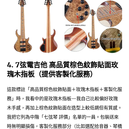
4. 7弦電吉他 高品質棕色紋飾貼面玫
瑰木指板（提供客製化服務）
這款標註「高品質棕色紋飾貼面＋玫瑰木指板＋客製化服
務」時，我看中的是玫瑰木指板—我自己比較偏好玫瑰
木手感，再加上棕色紋飾貼面在造型上較低調但有質感。
我把它列為中階「七弦琴 評價」名單的一員。包裝送來
時無明顯損傷，客製化服務部分（比如選配拾音器、琴橋