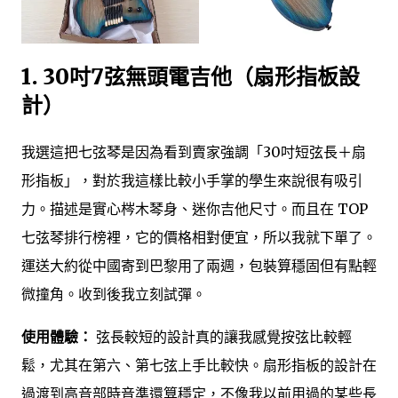
1. 30吋7弦無頭電吉他（扇形指板設
計）
我選這把七弦琴是因為看到賣家強調「30吋短弦長＋扇
形指板」，對於我這樣比較小手掌的學生來說很有吸引
力。描述是實心梣木琴身、迷你吉他尺寸。而且在 TOP
七弦琴排行榜裡，它的價格相對便宜，所以我就下單了。
運送大約從中國寄到巴黎用了兩週，包裝算穩固但有點輕
微撞角。收到後我立刻試彈。
使用體驗：
弦長較短的設計真的讓我感覺按弦比較輕
鬆，尤其在第六、第七弦上手比較快。扇形指板的設計在
過渡到高音部時音準還算穩定，不像我以前用過的某些長