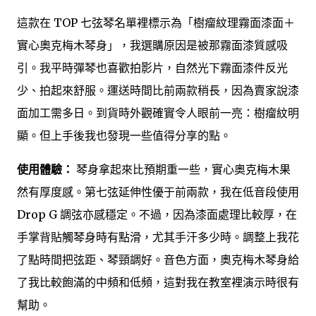
這款在 TOP 七弦琴名單裡標示為「樹瘤紋理霧面漆面＋
實心奧克梅木琴身」，我選購原因是被那霧面漆質感吸
引。我平時彈琴也喜歡拍影片，自然光下霧面漆件反光
少、拍起來舒服。運送時間比前兩款稍長，因為賣家說漆
面加工需多日。到貨時外觀確實令人眼前一亮：樹瘤紋明
顯。但上手後我也發現一些值得分享的點。
使用體驗：
琴身拿起來比預期重一些，實心奧克梅木果
然有厚度感。第七弦延伸性優于前兩款，我在低音段使用
Drop G 調弦亦感穩定。不過，因為漆面處理比較厚，在
手掌背貼觸琴身時有點滑，尤其手汗多少時。調整上我花
了點時間把弦距、琴頸調好。音色方面，奧克梅木琴身給
了我比較飽滿的中頻和低頻，這對我在教室裡演示時很有
幫助。