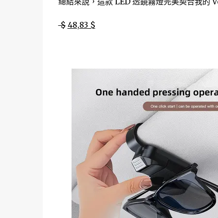
總結來說，這款 LED 透鏡霧燈完美契合我的 V
$
48,83 $