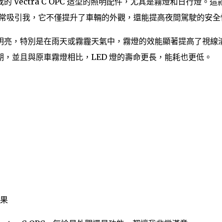
ectra C OPC 造型的照明配件，尤其是霧燈和日行燈。這款 
的設計非常吸引我，它不僅提升了車輛的外觀，還能提高夜間駕駛的安全
明亮，特別是在雨天或霧霾天氣中，霧燈的效能顯著提高了視線
，並且與原車霧燈相比，LED 燈的壽命更長，能耗也更低。
果