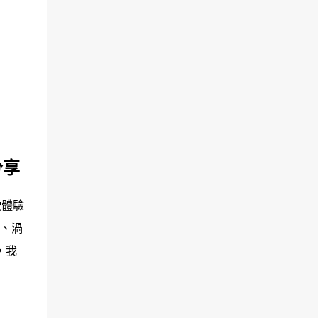
分享
駛體驗
套、渦
，我