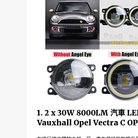
1. 2 x 30W 8000LM 汽
Vauxhall Opel Vectra C O