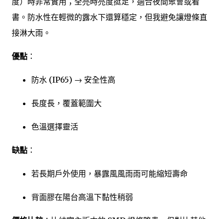
度）時非常實用；全亮時亮度挺足，適合夜間聚會或看
書。防水性在輕微的露水下還算穩定，但我避免讓燈條直
接淋大雨。
優點
：
防水 (IP65) → 安全性高
長度長，覆蓋範圍大
色溫選擇靈活
缺點
：
若長期戶外使用，暴露風風雨雨可能縮短壽命
背面膠在陽台高溫下黏性稍弱