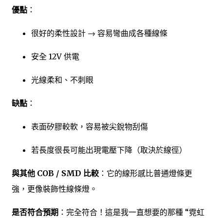
優點
：
很好的柔性設計 → 容易彎曲成各種線條
安全 12V 供電
光線柔和、不刺眼
缺點
：
表面矽膠較軟，容易被尖銳物刮傷
若長度很長可能出現電壓下降（取決於線徑）
與其他 COB / SMD 比較
：它的線形感比普通燈條更
強，更像裝飾性線條燈。
是否符合預期
：完全符合！這是我一直想要的那種 “霓虹