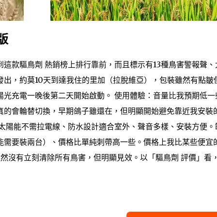
版
這款驅鳥劑 熱銷榜上排行靠前，而且標示有13種鳥害警報聲、
發出，約莫10天到達我住的里加（拉脫維亞），包裝雖然有點皺
陽光充電一晚後第二天開始啟動。 使用體驗：音量比我預期低一
音真的會輪替切換，早期鴿子雖還在，但明顯開始避免靠近我安裝
：太陽能不需拉電線、防水設計適合室外、聲音多樣、安裝方便。
能需要裝兩台）、價格比單純刺帶高一些。價格上我比某些便宜
雖然沒有立刻清除所有鳥害，但明顯見效。以「驅鳥劑 評價」看