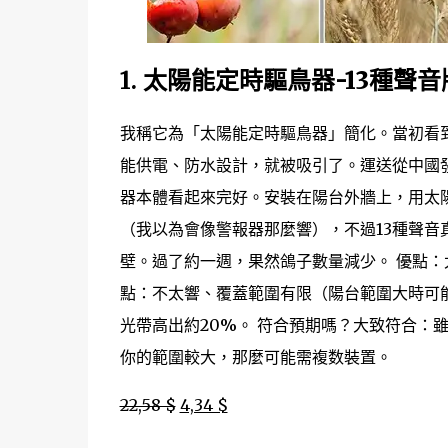
1.
太陽能定時驅鳥器-13種聲音
我稱它為「太陽能定時驅鳥器」簡化。當初看到
能供電、防水設計，就被吸引了。運送從中國
器本體看起來完好。安裝在陽台外牆上，用太
（我以為會像警報器那麼響），不過13種聲
壁。過了約一週，果然鴿子數量減少。 優點
點：不太響、覆蓋範圍有限（陽台範圍大時可
光帶高出約20%。 符合預期嗎？大致符合：
你的範圍較大，那麼可能需複数裝置。
22,58 $
4,34 $