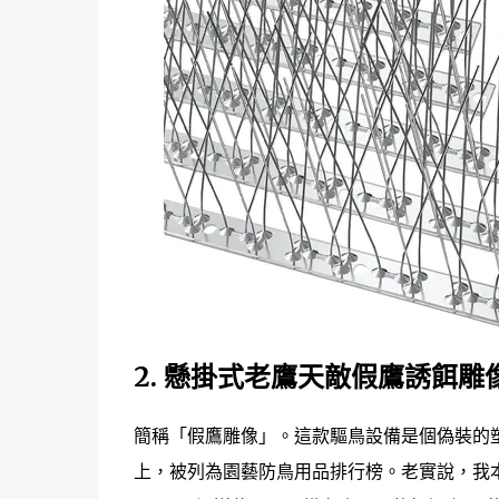
2.
懸掛式老鷹天敵假鷹誘餌雕
簡稱「假鷹雕像」。這款驅鳥設備是個偽裝的
上，被列為園藝防鳥用品排行榜。老實說，我