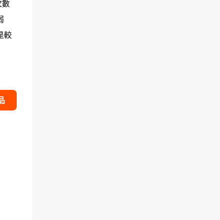
次數
弱
是較
品