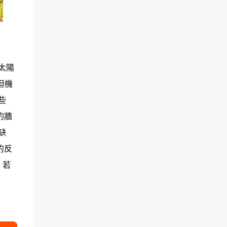
太陽
但機
些
的牆
缺
的反
，若