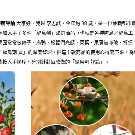
深度評論
大家好，我是 李志誠，今年約 38 歲，是一位兼職都市
s 上連續入手了多件「驅鳥劑」熱銷商品（也就是各種防鳥／驅鳥工
果園常常被鴿子、烏鴉、松鼠們光顧，菜葉、果實被啄破、折損
／驅鳥劑 買」的深度整理，把這十款商品的使用心得寫下來，為
我按入手順序、分別針對每款做的「驅鳥劑 評論」。