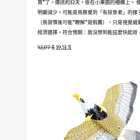
買”了。運送約12天。掛在小果園的柵欄上。
明顯減少。可能是鳥察覺到「有掠食者」的樣
（鳥習慣後可能“瞭解”是假鷹）、只是視覺
經濟選擇。符合預期：我沒想到能這麼快起效
52,07 $
19,51 $