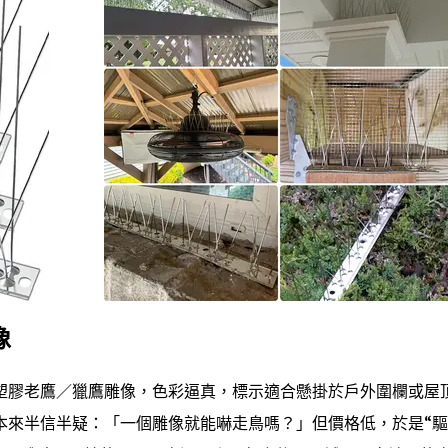
像
塑膠老鷹／獵鷹雕像，色彩逼真，標示適合懸掛於戶外圍欄或屋
本來半信半疑：「一個雕像就能嚇走鳥嗎？」但價格低，於是“驅