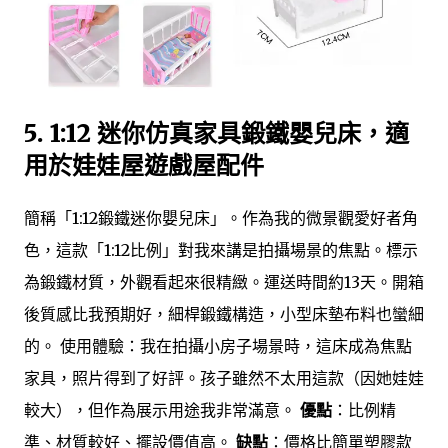
5. 1:12 迷你仿真家具鍛鐵嬰兒床，適
用於娃娃屋遊戲屋配件
簡稱「1:12鍛鐵迷你嬰兒床」。作為我的微景觀愛好者角
色，這款「1:12比例」對我來講是拍攝場景的焦點。標示
為鍛鐵材質，外觀看起來很精緻。運送時間約13天。開箱
後質感比我預期好，細桿鍛鐵構造，小型床墊布料也蠻細
的。 使用體驗：我在拍攝小房子場景時，這床成為焦點
家具，照片得到了好評。孩子雖然不太用這款（因她娃娃
較大），但作為展示用途我非常滿意。
優點
：比例精
準、材質較好、擺設價值高。
缺點
：價格比簡單塑膠款