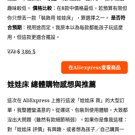
趣味較低。
價格比較
：在8款中價格最低，若預算有限但
你只想丟一款「裝飾用 娃娃床」，算選擇之一。
是否符
合預期
：視用途而定。我原本以為每款都能孩子玩這麼
用，但這款更適合擺設。
7,72 $
3,86 $
在Aliexpress查看商品
娃娃床 總體購物感想與推薦
這次在 AliExpress 上進行這波「娃娃床 買」的大型訂
單，我整體蠻滿意的。從運送、包裝到使用體驗，大致都
沒出大問題（雖然有款細節稍弱）。如果你是像我這樣：
對「娃娃床 評價」有興趣、或者想為孩子／自己購買一