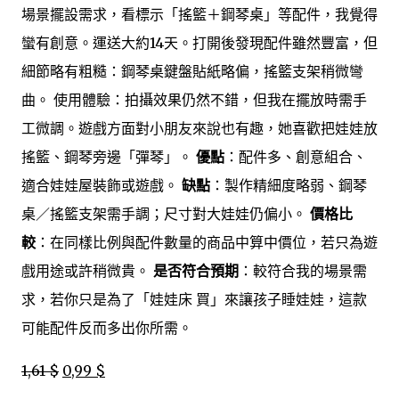
場景擺設需求，看標示「搖籃＋鋼琴桌」等配件，我覺得
蠻有創意。運送大約14天。打開後發現配件雖然豐富，但
細節略有粗糙：鋼琴桌鍵盤貼紙略偏，搖籃支架稍微彎
曲。 使用體驗：拍攝效果仍然不錯，但我在擺放時需手
工微調。遊戲方面對小朋友來說也有趣，她喜歡把娃娃放
搖籃、鋼琴旁邊「彈琴」。
優點
：配件多、創意組合、
適合娃娃屋裝飾或遊戲。
缺點
：製作精細度略弱、鋼琴
桌／搖籃支架需手調；尺寸對大娃娃仍偏小。
價格比
較
：在同樣比例與配件數量的商品中算中價位，若只為遊
戲用途或許稍微貴。
是否符合預期
：較符合我的場景需
求，若你只是為了「娃娃床 買」來讓孩子睡娃娃，這款
可能配件反而多出你所需。
1,61 $
0,99 $