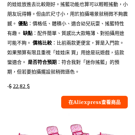
的娃娃放進去比較剛好。搖籃功能也算可以輕輕搖動，小
朋友玩得轉。但由於尺寸小，用於拍攝場景就稍微不夠震
撼。
優點
：價格低、體積小、適合幼兒玩耍、搖籃特性
有趣。
缺點
：配件簡單、質感比大款略薄、對拍攝用途
可能不夠。
價格比較
：比前兩款更便宜，算是入門款。
如果預算有限且重視「娃娃床 買」用途是玩遊戲，這款
蠻適合。
是否符合預期
：符合我對「迷你搖籃」的預
期，但若要拍攝擺設就稍微遜色。
$
22,82 $
在Aliexpress查看商品