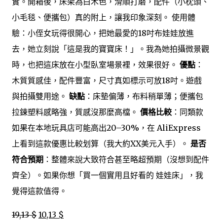
實。開箱後，床架為白木色，滑順打磨，配件（小枕頭、
小毛毯、便攜包）真的附上，讓我印象深刻。 使用體
驗：小侄女玩得很開心，把她最愛的18吋布娃娃放進
去，她立刻說「這是我的寶寶床！」。我為她拍攝微景觀
時，也把這床放在小型臥室場景裡，效果很好。
優點
：
木質質感佳，配件豐富，尺寸真如標示可放18吋。遊戲
與拍攝雙用途。
缺點
：床墊偏薄，布料稍單薄；便攜包
拉鍊塑料感略強，質感沒那麼高檔。
價格比較
：同類款
如果在本地玩具店可能高出20–30%，在 AliExpress
上看到這款優惠比較划算（我大約XX美元入手）。
是否
符合預期
：整體來說大致符合甚至略超預期（沒想到配件
齊全）。如果你想「買一個實用且好看的 娃娃床」，我
覺得這款值得。
19,13 $
10,13 $