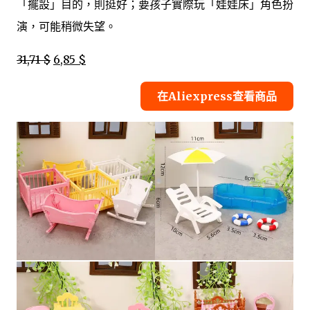
「擺設」目的，則挺好；要孩子實際玩「娃娃床」角色扮
演，可能稍微失望。
31,71 $
6,85 $
在Aliexpress查看商品