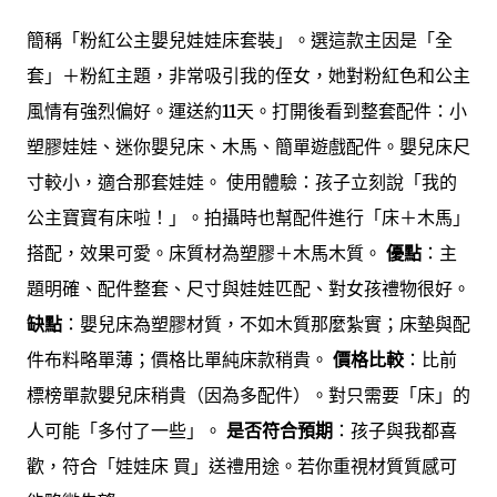
簡稱「粉紅公主嬰兒娃娃床套裝」。選這款主因是「全
套」＋粉紅主題，非常吸引我的侄女，她對粉紅色和公主
風情有強烈偏好。運送約11天。打開後看到整套配件：小
塑膠娃娃、迷你嬰兒床、木馬、簡單遊戲配件。嬰兒床尺
寸較小，適合那套娃娃。 使用體驗：孩子立刻說「我的
公主寶寶有床啦！」。拍攝時也幫配件進行「床＋木馬」
搭配，效果可愛。床質材為塑膠＋木馬木質。
優點
：主
題明確、配件整套、尺寸與娃娃匹配、對女孩禮物很好。
缺點
：嬰兒床為塑膠材質，不如木質那麼紮實；床墊與配
件布料略單薄；價格比單純床款稍貴。
價格比較
：比前
標榜單款嬰兒床稍貴（因為多配件）。對只需要「床」的
人可能「多付了一些」。
是否符合預期
：孩子與我都喜
歡，符合「娃娃床 買」送禮用途。若你重視材質質感可