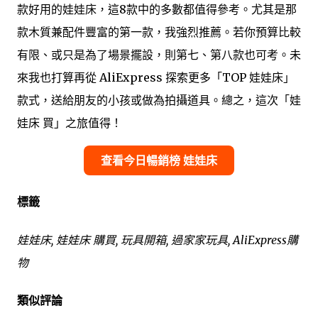
款好用的娃娃床，這8款中的多數都值得參考。尤其是那
款木質兼配件豐富的第一款，我強烈推薦。若你預算比較
有限、或只是為了場景擺設，則第七、第八款也可考。未
來我也打算再從 AliExpress 探索更多「TOP 娃娃床」
款式，送給朋友的小孩或做為拍攝道具。總之，這次「娃
娃床 買」之旅值得！
查看今日暢銷榜 娃娃床
標籤
娃娃床, 娃娃床 購買, 玩具開箱, 過家家玩具, AliExpress購
物
類似評論