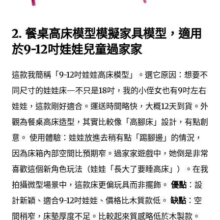
2. 餐桌高床模型模擬家具模型，適用
於9-12吋娃娃兒童過家家
這款我簡稱「9-12吋娃娃高床模型」。選它原因：想要不
同尺寸的娃娃床—不只是18吋，我的小侄女也有9吋左右
娃娃，這款剛好適合。運送時間略快，大概12天到貨。外
觀為餐桌高床造型，其實比較像「高腳床」設計，有點創
意。 使用體驗：娃娃放進去稍有點「踢腳邊」的情況，
因為床箱內部空間比預期窄。過家家遊戲中，她倒是非常
喜歡這個新角色玩法（娃娃「長大了要睡高床」）。在我
拍攝微型場景中，這款床更偏玩具而非擺飾。
優點
：設
計新穎、適合9-12吋娃娃、價格比木質款低。
缺點
：空
間稍窄，床墊厚度不足。比較起來質感略低於木製款。