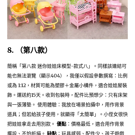
8. （第八款）
簡稱「第八款 迷你娃娃床模型-款式八」。同樣該連結可
能也無法瀏覽（顯示404），我僅以假設參數撰寫：比例
或為 1:12，材質可能為塑膠＋金屬小構件，適合娃娃屋裝
飾。運送約15天。收到包裝時，配件比預想少：只有床架
與一張薄墊。 使用體驗：我放在場景拍攝中，用作背景
道具；但若給孩子使用，就顯得「太簡單」。小侄女很快
把娃娃拿走去用別款。
優點
：價格最低，適合用作背景
擺設、不怕折損。
缺點
：玩具感弱、配件少、孩子遊戲