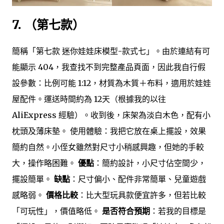
7. （第七款）
簡稱「第七款 迷你娃娃床模型-款式七」。由於連結有可
能顯示 404，我查找不到完整產品頁面，因此我自行假
設參數：比例可能 1:12，材質為木質＋布料，適用於娃娃
屋配件。運送時間約為 12天（根據我的以往
AliExpress 經驗）。收到後，床架為淡白木色，配有小
枕頭及薄床墊。 使用體驗：我把它放在桌上擺設，效果
簡約自然。小侄女雖然對尺寸小稍感興趣，但她的手較
大，操作略困難。
優點
：簡約設計，小尺寸佔空間少，
擺設簡單。
缺點
：尺寸偏小、配件非常簡單、兒童遊戲
感略弱。
價格比較
：比大型玩具款便宜許多，但若比較
「可玩性」，價值略低。
是否符合預期
：若我的目標是