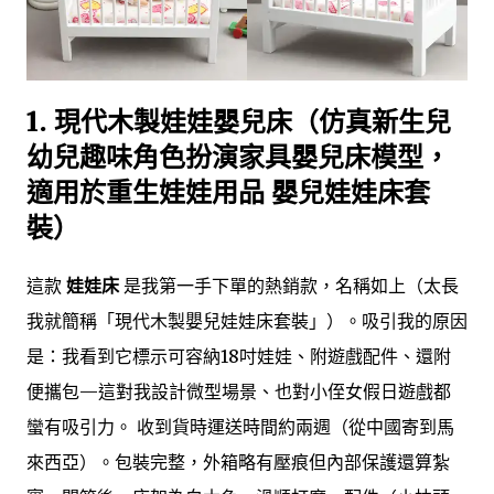
1. 現代木製娃娃嬰兒床（仿真新生兒
幼兒趣味角色扮演家具嬰兒床模型，
適用於重生娃娃用品 嬰兒娃娃床套
裝）
這款
娃娃床
是我第一手下單的熱銷款，名稱如上（太長
我就簡稱「現代木製嬰兒娃娃床套裝」）。吸引我的原因
是：我看到它標示可容納18吋娃娃、附遊戲配件、還附
便攜包—這對我設計微型場景、也對小侄女假日遊戲都
蠻有吸引力。 收到貨時運送時間約兩週（從中國寄到馬
來西亞）。包裝完整，外箱略有壓痕但內部保護還算紮