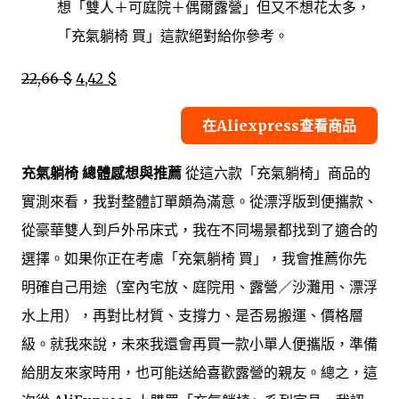
想「雙人＋可庭院＋偶爾露營」但又不想花太多，
「充氣躺椅 買」這款絕對給你參考。
22,66 $
4,42 $
在Aliexpress查看商品
充氣躺椅 總體感想與推薦
從這六款「充氣躺椅」商品的
實測來看，我對整體訂單頗為滿意。從漂浮版到便攜款、
從豪華雙人到戶外吊床式，我在不同場景都找到了適合的
選擇。如果你正在考慮「充氣躺椅 買」，我會推薦你先
明確自己用途（室內宅放、庭院用、露營／沙灘用、漂浮
水上用），再對比材質、支撐力、是否易搬運、價格層
級。就我來說，未來我還會再買一款小單人便攜版，準備
給朋友來家時用，也可能送給喜歡露營的親友。總之，這