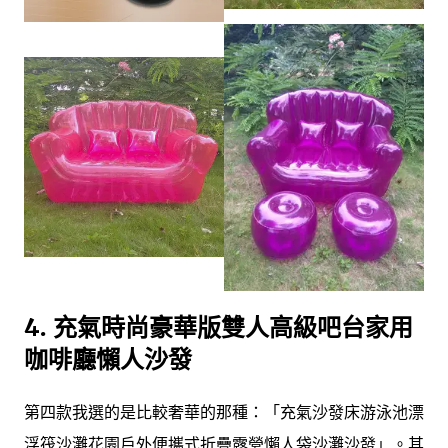
4. 充氣時尚豪華版雙人高級吧台家用
咖啡廳懶人沙發
第四款我選的是比較奢華的那種：「充氣沙發床游泳池漂
浮筏沙灘花園戶外便攜式折疊露營懶人袋沙灘沙發」。其