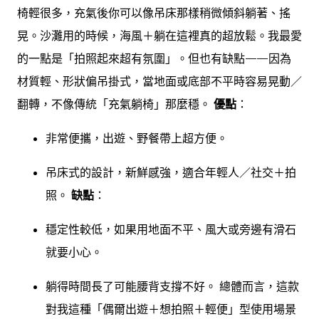
椅輕很多，充氣後你可以像吊床那樣稍微傾斜躺著、搖
晃。沙灘用的時候，海風＋躺在這裡真的超放鬆。我最愛
的一點是「拍照起來超有氛圍」。但也有缺點——因為
材質輕、形狀偏吊掛式，當地面或底部不平時容易晃動／
翻轉，不像傳統「充氣躺椅」那麼穩。
優點
：
非常便攜，出遊、野餐帶上超方便。
吊床式的設計，新鮮感強，適合年輕人／社交＋拍
照。
缺點
：
穩定性較低，如果用地面不平、風大或旁邊有滑石
就要小心。
躺得時間長了可能腰背支撐不好。 總體而言，這款
對我這種「偶爾出遊＋想拍照＋輕便」型使用場景