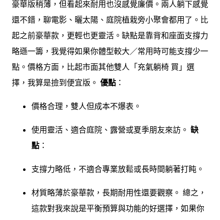
豪華版稍薄，但看起來耐用也沒感覺廉價。兩人躺下感覺
還不錯，聊電影、曬太陽、庭院植栽旁小聚會都用了。比
起之前豪華款，更輕也更靈活。缺點是靠背和座面支撐力
略遜一籌，我覺得如果你體型較大／常用時可能支撐少一
點。價格方面，比起市面其他雙人「充氣躺椅 買」選
擇，我算是撿到便宜版。
優點
：
價格合理，雙人但成本不爆表。
使用靈活、適合庭院、露營或夏季朋友來訪。
缺
點
：
支撐力略低，不適合專業放鬆或長時間躺著打盹。
材質略薄於豪華款，長期耐用性還要觀察。 總之，
這款對我來說是平衡預算與功能的好選擇，如果你