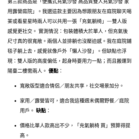
第三款商品是「便攜式充氣沙發 高品質雙人充氣沙發 家
用露營庭院」。我選這款主要因為想跟朋友在庭院聊天喝
茶或看星星時兩人可以共用一張「充氣躺椅」—雙人版
感覺更社交。 實測情況：包裝體積大於單人，但充氣後
尺寸真的很寬敞。兩個人並排躺也沒壓迫感。我在庭院鋪
毯子躺上去，感覺就像戶外「懶人沙發」。但缺點也浮
現：雙人版的高度偏低，起身時要用力一點；而且搬運到
陽臺二樓需兩人。
優點
：
寬敞版型適合情侶／朋友共享，社交場景加分。
家用／露營皆可，適合我這種週末偶爾野餐／庭院
用戶。
缺點
：
價格比單人款高出不少，「充氣躺椅 買」預算得提
高。