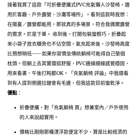
接著我買了這款「可折疊便攜式PVC充氣懶人沙發椅，適
用於客廳、戶外露營、沙灘等場所」。看到這款時我想：
在陽臺／露營都能用，那就真的多場景，符合我偶爾露營
的需求。於是下單。 收到後，打開包裝蠻輕巧，折疊起
來小袋子放衣櫃旁也不佔空間。氣充起來後，沙發椅高度
比預想稍低——如果你習慣坐傳統躺椅可能得自己墊個
枕頭。但躺上去其實還挺舒服，PVC邊緣縫線感覺穩固，
用來看書、午後打盹都OK。「充氣躺椅 評論」中我還看
到有人提到側邊拉鏈會有毛邊，但我這款目前蠻乾淨。
優點
：
折疊便攜，對「充氣躺椅 買」想兼室內／戶外使用
的人來說超實用。
價格比剛剛那種漂浮款便宜不少，算是比較經濟的