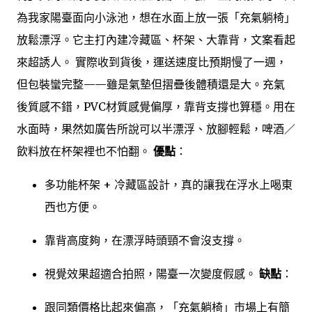
為我家陽臺面向小泳池，想在水面上放一張「充氣躺椅」
放鬆漂浮。它主打內建冷藏區、杯架、大靠背，文案看起
來超誘人。 實際收到貨後，運送速度比預期慢了一週，
但包裝蠻完整——雖是氣墊但摺疊後體積還是大。充氣
後質感不錯，PVC材質感覺偏厚，靠背支撐也算穩。用在
水面時，果然如廣告所說可以半漂浮、放腳輕鬆，啤酒／
飲料放在杯架裡也不怕翻。
優點
：
多功能杯架 + 冷藏區設計，真的讓我在浮水上喝東
西也方便。
靠背高度夠，在漂浮時頭頸不會沒支撐。
視覺效果超適合拍照，陽臺一次變度假感。
缺點
：
跟同類價格比起來偏高，「充氣躺椅」市場上有簡