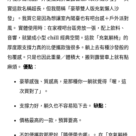
實這款名稱超長，但我簡稱「豪華雙人版充氣懶人沙
發」。我買它是因為想讓室內陽臺也有吧台感＋戶外派對
風。 實體使用時：在家裡吧台區旁放一張，配上飲料、
音響，就變成小型 chill 經典空間。這款「充氣躺椅」的
厚度跟支撐力真的比便攜款強很多。躺上去有種沙發般的
包覆感。只是也因此重量／體積大，搬到露營車上就有點
麻煩。
優點
：
豪華感強、質感高，是那種你一躺就覺得「喔，這
次買對了」。
支撐力好，躺久也不容易陷下去。
缺點
：
價格最高的一款，預算要高。
不如便攜款那麼好「隨便帶去哪」。 在「充氣躺椅