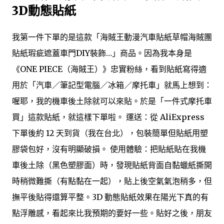
3D動態貼紙
我第一件下單的是這款「海賊王動漫汽車貼紙草帽海賊團
貼紙瑕疵遮蓋車門DIY裝飾…」商品。因為我本身是
《ONE PIECE（海賊王）》忠實粉絲，看到貼紙寫得適
用於「汽車／筆記型電腦／冰箱／摩托車」就馬上想到：
喔耶，我的機車後土除就可以來貼。於是「一件式摩托車
買」這款貼紙，就這樣下單啦。 運送：從 AliExpress
下單後約 12 天到貨（我在台北），包裝簡單但貼紙用塑
膠袋包好，沒有明顯破損。 使用體驗：把貼紙貼在我機
車後土除（黑色塑膠面）時，發現貼紙背面自黏蠟紙撕開
時稍微難撕（有點黏在一起），貼上後空氣氣泡稍多，但
撫平後貼得還算平整。3D 動態貼紙效果在陽光下真的有
點浮雕感，看起來比我預期的要好一些。貼好之後，朋友