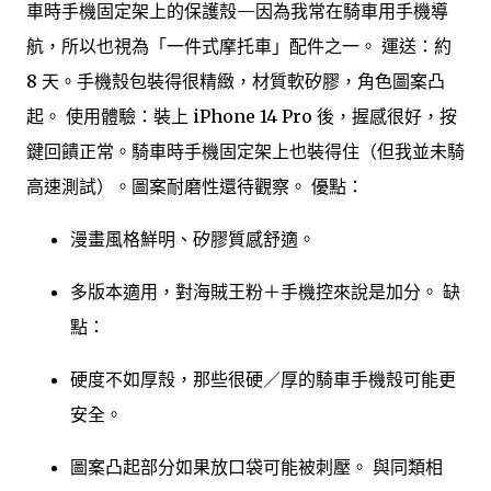
車時手機固定架上的保護殼—因為我常在騎車用手機導
航，所以也視為「一件式摩托車」配件之一。 運送：約
8 天。手機殼包裝得很精緻，材質軟矽膠，角色圖案凸
起。 使用體驗：裝上 iPhone 14 Pro 後，握感很好，按
鍵回饋正常。騎車時手機固定架上也裝得住（但我並未騎
高速測試）。圖案耐磨性還待觀察。 優點：
漫畫風格鮮明、矽膠質感舒適。
多版本適用，對海賊王粉＋手機控來說是加分。 缺
點：
硬度不如厚殼，那些很硬／厚的騎車手機殼可能更
安全。
圖案凸起部分如果放口袋可能被刺壓。 與同類相