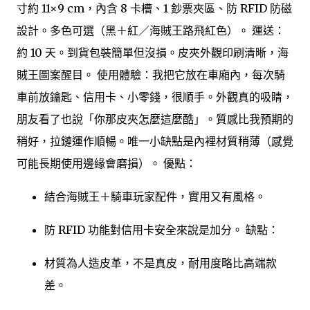
寸約 11×9 cm，內含 8 卡槽、1 鈔票夾區、防 RFID 防磁
設計。多色可選（黑＋紅／海賊王路飛紅色）。 運送：
約 10 天。到貨包裝簡單但沒損。皮夾外觀印刷清晰，海
賊王圖案醒目。 使用體驗：我把它放在車廂內，每次騎
車前放鑰匙、信用卡、小零錢，很順手。外觀真的吸睛，
朋友看了也說「你那皮夾怎麼這麼酷」。質感比我預期的
稍好，拉鏈運作順暢。唯一小缺點是內裡材質稍薄（感覺
可能長期使用邊緣會磨損）。 優點：
結合海賊王＋騎車玩家配件，實用又有風格。
防 RFID 功能對信用卡安全來說是加分。 缺點：
材質為人造皮革，不是真皮，耐用度略比高端款
差。