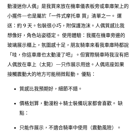
動漫迷你人偶」是我買來放在機車儀表板旁或車庫架上的
小擺件—也是屬於「一件式摩托車 買」清單之一。 運
送：約 9 天。包裝很小巧，附保護泡沫。人偶質感比我
想像好，角色站姿穩定。 使用體驗：我擺在機車旁邊的
玻璃展示櫃上，氛圍感十足，朋友騎車來看我車庫時都說
「哇，你這車庫也太動漫了吧」。但實際騎車時我沒有把
人偶放在車上（太晃）—只作展示用途。人偶底座如果
接觸震動大的地方可能稍微鬆動。 優點：
質感比我預期好，細節不錯。
價格划算，動漫粉＋騎士裝備玩家都會喜歡。 缺
點：
只能作展示，不適合騎車中使用（震動風險）。