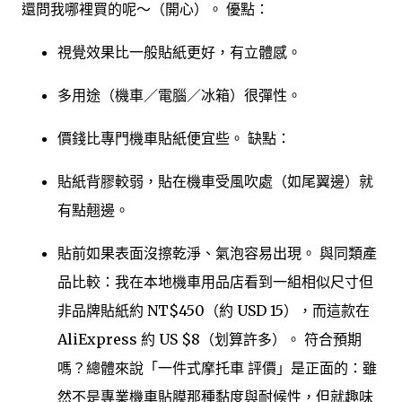
還問我哪裡買的呢～（開心）。 優點：
視覺效果比一般貼紙更好，有立體感。
多用途（機車／電腦／冰箱）很彈性。
價錢比專門機車貼紙便宜些。 缺點：
貼紙背膠較弱，貼在機車受風吹處（如尾翼邊）就
有點翹邊。
貼前如果表面沒擦乾淨、氣泡容易出現。 與同類產
品比較：我在本地機車用品店看到一組相似尺寸但
非品牌貼紙約 NT$450（約 USD 15），而這款在
AliExpress 約 US $8（划算許多）。 符合預期
嗎？總體來說「一件式摩托車 評價」是正面的：雖
然不是專業機車貼膜那種黏度與耐候性，但就趣味