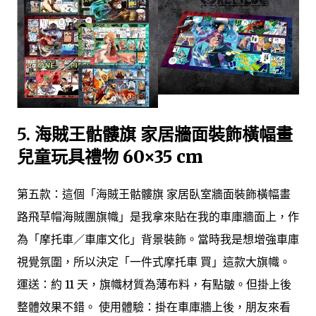
5.
海賊王骷髏旗 家居牆面裝飾橫幅畫
兒童玩具禮物 60×35 cm
第五款：這個「海賊王骷髏旗 家居臥室牆面裝飾橫幅畫
路飛草帽海賊團旗幟」是我拿來貼在我的車庫牆面上，作
為「摩托車／車庫文化」背景裝飾。當時我是想增強車庫
視覺氛圍，所以決定「一件式摩托車 買」這款大旗幟。
運送：約 11 天，旗幟材質為薄布料，有點皺。但掛上後
整體效果不錯。 使用體驗：掛在車庫牆上後，朋友來看