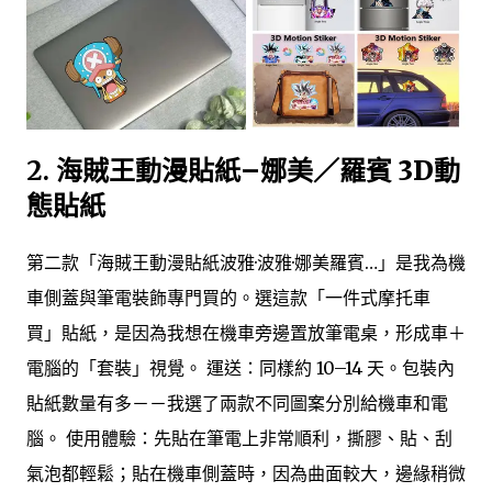
2.
海賊王動漫貼紙–娜美／羅賓 3D動
態貼紙
第二款「海賊王動漫貼紙波雅·波雅·娜美羅賓…」是我為機
車側蓋與筆電裝飾專門買的。選這款「一件式摩托車
買」貼紙，是因為我想在機車旁邊置放筆電桌，形成車＋
電腦的「套裝」視覺。 運送：同樣約 10–14 天。包裝內
貼紙數量有多－－我選了兩款不同圖案分別給機車和電
腦。 使用體驗：先貼在筆電上非常順利，撕膠、貼、刮
氣泡都輕鬆；貼在機車側蓋時，因為曲面較大，邊緣稍微