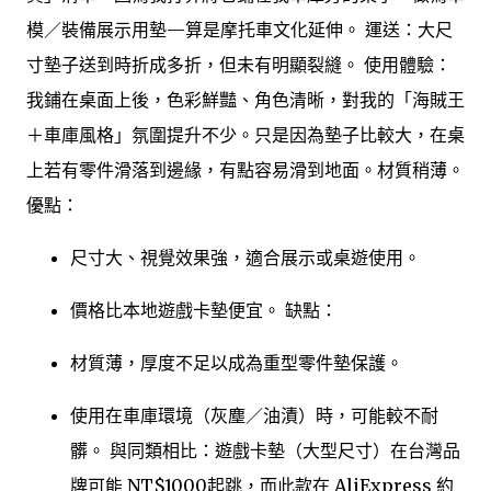
模／裝備展示用墊—算是摩托車文化延伸。 運送：大尺
寸墊子送到時折成多折，但未有明顯裂縫。 使用體驗：
我鋪在桌面上後，色彩鮮豔、角色清晰，對我的「海賊王
＋車庫風格」氛圍提升不少。只是因為墊子比較大，在桌
上若有零件滑落到邊緣，有點容易滑到地面。材質稍薄。
優點：
尺寸大、視覺效果強，適合展示或桌遊使用。
價格比本地遊戲卡墊便宜。 缺點：
材質薄，厚度不足以成為重型零件墊保護。
使用在車庫環境（灰塵／油漬）時，可能較不耐
髒。 與同類相比：遊戲卡墊（大型尺寸）在台灣品
牌可能 NT$1000起跳，而此款在 AliExpress 約