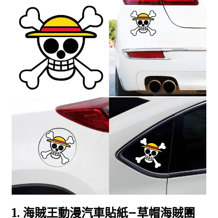
1.
海賊王動漫汽車貼紙–草帽海賊團