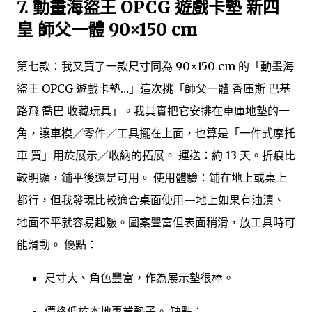
7.
動畫海盜王 OPCG 遊戲卡墊 新四
皇 師父一體 90×150 cm
第七款：我又買了一款尺寸同為 90×150 cm 的「動畫海
盜王 OPCG 遊戲卡墊…」這次挑「師父一體 香庫斯 巴基
路飛 喬巴 收藏玩具」。我其實把它安排在車庫地墊的一
角，讓車模／零件／工具擺在上面，也算是「一件式摩托
車 買」用於展示／收納的拓展。 運送：約 13 天。折痕比
較明顯，鋪平後還是可用。 使用體驗：鋪在地上或桌上
都行，但我發現比較適合桌面使用—地上如果有油漬、
地面不平就容易起皺。圖案豐富但表面稍滑，放工具時可
能滑動。 優點：
尺寸大、角色豐富，作為展示墊很棒。
價格低於本地專業墊子。 缺點：