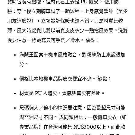
貨時包裝有點皺，但材質看上去是 PU 假皮。 使用體
驗：穿上後立刻騎車試了一趟短程，上身感覺蠻帥（至少
朋友這麼說），立領設計保暖也還不錯。只是材質比較
薄，風大時感覺比我以前真皮皮衣少一點擋風效果。洗滌
後要注意—標籤寫只可手洗／冷水。 優點：
海賊王圖案＋機車風格融合，對粉絲騎士來說很加
分。
價格比本地機車品牌皮衣便宜不少。 缺點：
材質是 PU 人造皮，質感與真皮有差距。
尺碼偏大／偏小的情況要注意，因為歐盟尺寸可能
與亞洲尺寸不同。 與同類相比：一般機車皮衣（如
專業品牌）在台灣可能售 NT$3000以上，而此款