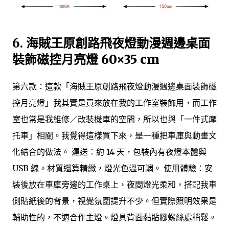
6.
海賊王原創路飛夜燈動漫週邊桌面
裝飾磁控月亮燈 60×35 cm
第六款：這款「海賊王原創路飛夜燈動漫週邊桌面裝飾磁
控月亮燈」我其實是買來放在我的工作室裝飾用，而工作
室也常是我維修／改裝機車的空間，所以也與「一件式摩
托車」相關。我覺得這樣買下來，是一種把車庫與動畫文
化結合的做法。 運送：約 14 天，包裝內有夜燈本體與
USB 線。材質還算精緻，燈光色溫可調。 使用體驗：安
裝後放在車庫旁邊的工作桌上，夜間燈光柔和，搭配我車
側貼紙後的背景，視覺氛圍提升不少。但實際照明效果是
輔助性的，不適合作主燈。燈具背面黏貼腳螺絲處稍鬆。