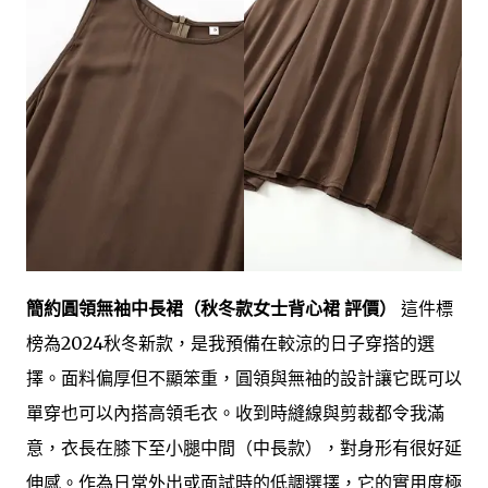
簡約圓領無袖中長裙（秋冬款女士背心裙 評價）
這件標
榜為2024秋冬新款，是我預備在較涼的日子穿搭的選
擇。面料偏厚但不顯笨重，圓領與無袖的設計讓它既可以
單穿也可以內搭高領毛衣。收到時縫線與剪裁都令我滿
意，衣長在膝下至小腿中間（中長款），對身形有很好延
伸感。作為日常外出或面試時的低調選擇，它的實用度極