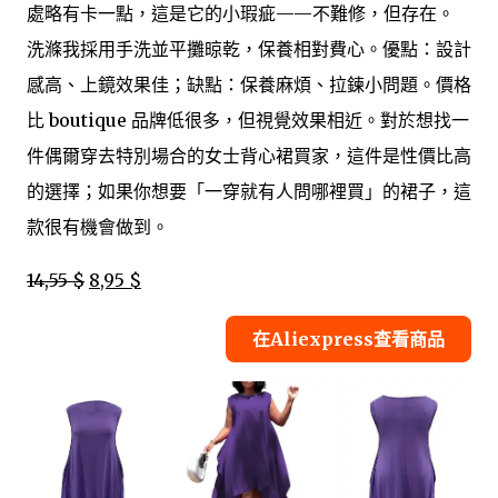
處略有卡一點，這是它的小瑕疵——不難修，但存在。
洗滌我採用手洗並平攤晾乾，保養相對費心。優點：設計
感高、上鏡效果佳；缺點：保養麻煩、拉鍊小問題。價格
比 boutique 品牌低很多，但視覺效果相近。對於想找一
件偶爾穿去特別場合的女士背心裙買家，這件是性價比高
的選擇；如果你想要「一穿就有人問哪裡買」的裙子，這
款很有機會做到。
14,55 $
8,95 $
在Aliexpress查看商品