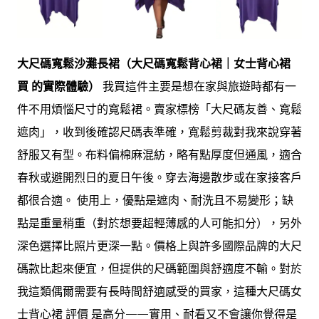
大尺碼寬鬆沙灘長裙（大尺碼寬鬆背心裙｜女士背心裙
買 的實際體驗）
我買這件主要是想在家與旅遊時都有一
件不用煩惱尺寸的寬鬆裙。賣家標榜「大尺碼友善、寬鬆
遮肉」，收到後確認尺碼表準確，寬鬆剪裁對我來說穿著
舒服又有型。布料偏棉麻混紡，略有點厚度但通風，適合
春秋或避開烈日的夏日午後。穿去海邊散步或在家接客戶
都很合適。 使用上，優點是遮肉、耐洗且不易變形；缺
點是重量稍重（對於想要超輕薄感的人可能扣分），另外
深色選擇比照片更深一點。價格上與許多國際品牌的大尺
碼款比起來便宜，但提供的尺碼範圍與舒適度不輸。對於
我這類偶爾需要有長時間舒適感受的買家，這種大尺碼女
士背心裙 評價 是高分——實用、耐看又不會讓你覺得是