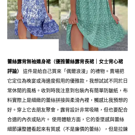
蕾絲露背無袖連身裙（優雅蕾絲露背長裙｜女士背心裙
評論）
這件是給自己買來「偶爾浪漫」的禮物。賣場把
它定位為晚宴或海邊度假用的優雅款，我想試試不同於日
常休閒的風格。收到時我注意到包裝內有簡單防皺紙，布
料實際上是細緻的蕾絲拼接與柔滑內裡，觸感比我預想的
好。穿上它去朋友聚會，露背設計非常吸睛，但也要配合
合適的內衣或貼片。 使用體驗方面，它的垂墜感與蕾絲
細節讓整體看起來有質感（不是廉價的蕾絲），但是拉鍊