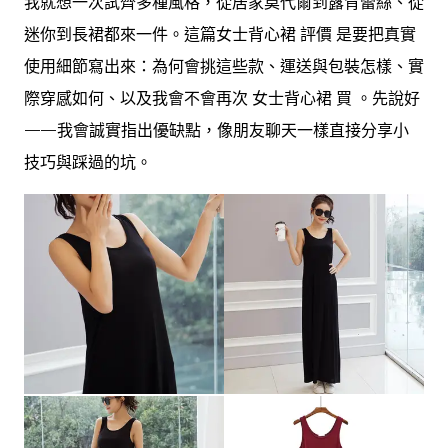
我就想一次試齊多種風格，從居家莫代爾到露背蕾絲、從
迷你到長裙都來一件。這篇女士背心裙 評價 是要把真實
使用細節寫出來：為何會挑這些款、運送與包裝怎樣、實
際穿感如何、以及我會不會再次 女士背心裙 買 。先說好
——我會誠實指出優缺點，像朋友聊天一樣直接分享小
技巧與踩過的坑。