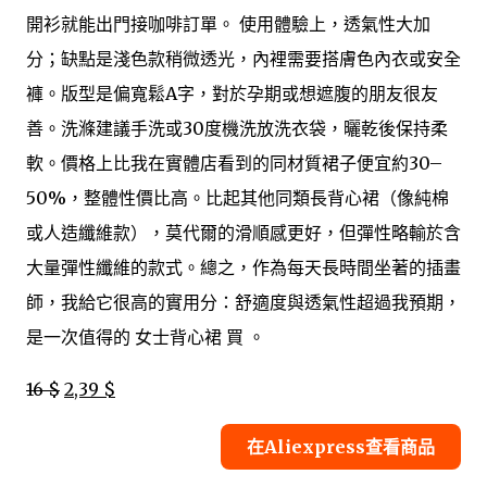
開衫就能出門接咖啡訂單。 使用體驗上，透氣性大加
分；缺點是淺色款稍微透光，內裡需要搭膚色內衣或安全
褲。版型是偏寬鬆A字，對於孕期或想遮腹的朋友很友
善。洗滌建議手洗或30度機洗放洗衣袋，曬乾後保持柔
軟。價格上比我在實體店看到的同材質裙子便宜約30–
50%，整體性價比高。比起其他同類長背心裙（像純棉
或人造纖維款），莫代爾的滑順感更好，但彈性略輸於含
大量彈性纖維的款式。總之，作為每天長時間坐著的插畫
師，我給它很高的實用分：舒適度與透氣性超過我預期，
是一次值得的 女士背心裙 買 。
16 $
2,39 $
在Aliexpress查看商品