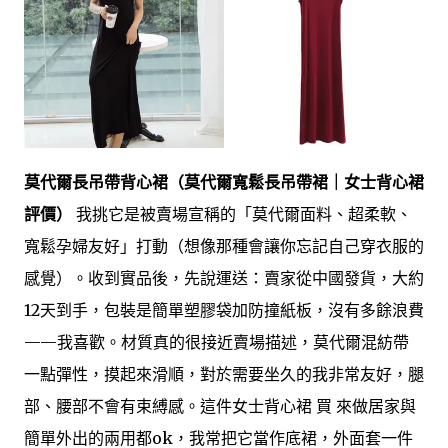
莫代爾長吊帶背心裙（莫代爾寬鬆長吊帶裙｜女士背心裙
評價）
我挑它是被賣場宣稱的「莫代爾面料、超柔軟、
寬鬆孕婦友好」打動（想像那種會讓你忘記自己穿衣服的
感覺）。收到實品後，先說運送：賣家從中國發貨，大約
12天到手，包裝是簡單塑膠袋加防撞紙板，沒有多餘浪費
——我喜歡。材質真的很接近賣場描述，莫代爾混紡帶
一點彈性，摸起來滑順，對於需要坐久的我非常友好，腿
部、腰部不會有束縛感。這件女士背心裙 買 來做居家與
簡單外出的兩用都ok，我常把它當作底裙，外面套一件