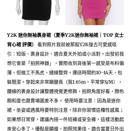
Y2K 迷你無袖裹身裙（夏季Y2K迷你無袖裙｜TOP 女士
背心裙 評價）
看到照片我就被那股Y2K復古可愛感吸
引：短版、裹身設計、適合夏天外拍或小派對。出發前我
想它會是「拍照神器」，實際收到貨後第一感受是布料偏
薄，但做工不馬虎，縫線整齊。運送時間約10–14天，包
裝簡潔。穿起來非常顯腿長（我1.65m，平常穿S/M），
腰線的裹身設計讓整體視覺更修飾，拍照角度好看，顏色
飽和度也跟賣場圖差不多。 使用時要注意：因為是迷你
裙，坐姿或遇風時要特別注意，除非你習慣這種性感風；
如果想日常穿，建議內搭一件短褲或安全褲，這樣活動起
來安心多了。優點是顯瘦、拍照效果佳、適合當夏日外出