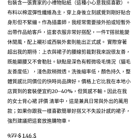
包裝含一張賣家的小禮物貼紙（這種小心意我挺喜歡）。
布料以棉混彈性纖維為主，穿上身後立刻感覺到剛好貼合
身形但不緊繃。作為插畫師，我經常需要接外拍或短暫外
出帶作品給客戶，這套衣服非常好搭配，一件T搭就能變
休閒風，配上襯衫或西裝外套則能出正式感。 實際穿著
超出我的期待：上衣與裙子的腰線剪裁對我來說很友善，
既能顯腰又不會勒肚。缺點是深色有輕微吸毛情況（貓毛
友善度低），淺色款稍微透。洗後縮率低，顏色持久，整
體質感比同價位的快時尚品牌好。價格上它比我在本地小
店買到的套裝便宜約20–40%，但質感不輸。因此在我
的女士背心裙 評價 清單中，這是兼具日常與外出的萬用
款；如果你跟我一樣喜歡簡單好搭又不失設計感的裙子，
強烈建議把這套放進購物車。
9,77 $
1,46 $