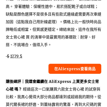
高。 穿著體驗：保暖性適中、易於搭配靴子或白球鞋；
缺點是顏色選擇不是很多且有些款式邊緣處需要再次車縫
加固（這點我自己用針線處理）。價格上比一般快時尚品
牌略低或相當，但質感更穩定。總結來說，這件在我所有
女士背心裙 買 的清單中是最實用的基礎款：耐穿、好
搭、不挑場合，值得入手。
$
17,79 $
在Aliexpress查看商品
購後總評｜我還會繼續在 AliExpress 上買更多女士背
心裙 嗎？
經過這次一口氣購買六款女士背心裙 的試穿與
比較，我真心覺得大部分商品都達到或超過我的期待。從
莫代爾長裙的舒適、到蕾絲露背的驚喜，再到大尺碼的實