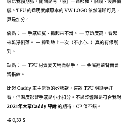
吸比我預期強，開闔是有「啪」一聲那種，很順、沒廉價
感。TPU 的透明度讓原本的 VW LOGO 依然清晰可見，
算是加分。
優點： — 手感細膩、抓起來不滑。 — 穿透度高，看起
來乾淨俐落。 — 摔到地上一次（不小心…）真的有保護
到。
缺點： — TPU 材質夏天稍微黏手。 — 金屬翻蓋背面會
留指紋。
比起 Caddy 車主常買的矽膠款，這款 TPU 明顯更好
看，但溫度影響手感是小小扣分。不過整體還是符合我對
2021年大眾Caddy 評論
的期待，CP 值不錯。
$
0,33 $