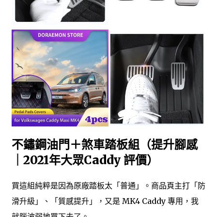
不鏽鋼油門＋煞車踏板組（提升腳感
｜2021年大眾Caddy 評價）
買這組純粹是因為原廠踏板太「普通」。商品頁主打「防
滑升級」、「質感提升」，又是 MK4 Caddy 專用，我
就腦波弱地買下去了。