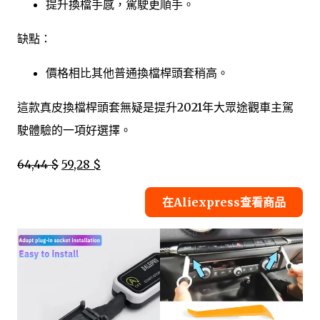
提升換檔手感，駕駛更順手。
缺點：
價格相比其他普通換檔桿頭套稍高。
這款真皮換檔桿頭套無疑是提升2021年大眾途觀車主駕
駛體驗的一項好選擇。
64,44 $
59,28 $
在Aliexpress查看商品