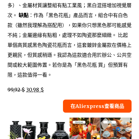
多）、金屬材質讓整組有點工業風；黑白混搭增加視覺層
次。
缺點
：作為「黑色花瓶」產品而言，組合中有白色
款（雖然我理解為搭配用），如果你只想黑色那可能感覺
不純；金屬邊緣有點粗，處理不如陶瓷那麼細緻。 比起
單個高質感黑色陶瓷花瓶而言，這套鍍鋅金屬款在價格上
更親民，但質感稍遜。我認為這款適合用於辦公、公共空
間或較大範圍佈置。若你是為「黑色花瓶 買」但預算有
限，這款值得一看。
99,92 $
30,98 $
在Aliexpress查看商品