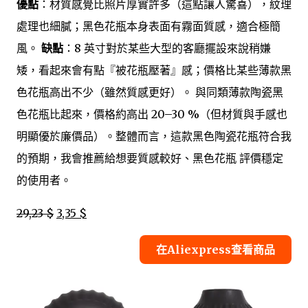
優點
：材質感覺比照片厚實許多（這點讓人驚喜），紋理
處理也細膩；黑色花瓶本身表面有霧面質感，適合極簡
風。
缺點
：8 英寸對於某些大型的客廳擺設來說稍嫌
矮，看起來會有點『被花瓶壓著』感；價格比某些薄款黑
色花瓶高出不少（雖然質感更好）。 與同類薄款陶瓷黑
色花瓶比起來，價格約高出 20–30 %（但材質與手感也
明顯優於廉價品）。整體而言，這款黑色陶瓷花瓶符合我
的預期，我會推薦給想要質感較好、黑色花瓶 評價穩定
的使用者。
29,23 $
3,35 $
在Aliexpress查看商品