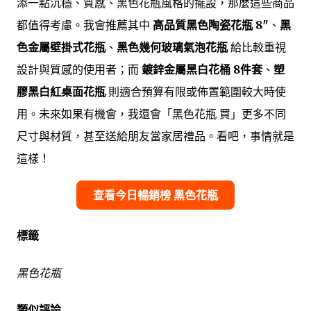
添一點沉穩、質感、黑色花瓶風格的擺設，那麼這些商品
都值得考慮。我會推薦其中
高品質黑色陶瓷花瓶 8″
、
黑
色金屬壁掛式花瓶
、
黑色幾何玻璃氣泡花瓶
給比較重視
設計與質感的使用者；而
鍍鋅金屬黑白花桶 8件套
、
塑
膠黑白紅桌面花瓶
則適合預算有限或佈置範圍較大時使
用。未來如果有機會，我還會「黑色花瓶 買」更多不同
尺寸與材質，甚至送給朋友當家居禮品。看吧，事情就是
這樣！
查看今日暢銷榜 黑色花瓶
標籤
黑色花瓶
類似評論