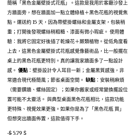
簡稱「黑色金屬壁掛式花瓶」。這款是我用於客廳沙發上
方牆面旁，想在牆面加一點立體綠植＋黑色花瓶的視覺焦
點。運送約 15 天，因為帶壁掛螺絲和金屬支架，包裝稍
重；打開後發現螺絲稍粗糙、漆面有微小瑕疵。 使用體
驗：我將它固定好後插了乾燥花＋蕨類植物。從低角度看
上去，這黑色金屬壁掛式花瓶感覺像藝術品，比一般擺在
桌上的黑色花瓶更特別。真的讓我家牆面多了一點設計
感。
優點
：壁掛設計令人耳目一新；金屬黑質感強，非
常適合現代極簡風；節省桌面空間。
缺點
：安裝稍麻煩
（需要鑽牆、螺絲固定）；如果你搬家或經常變換擺設位
置可能不太靈活。 與典型桌面黑色花瓶相比，這款功能
更特殊、視覺效果更強。如果你是為了「黑色花瓶 買」
但想突出牆面佈置，這款值得下手。
$
5,79 $