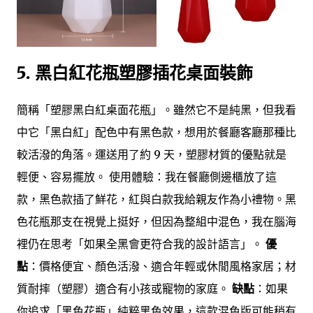
5. 黑白紅花瓶塑膠插花桌面裝飾
簡稱「塑膠黑白紅桌面花瓶」。雖然它不是純黑，但我看
中它「黑白紅」配色中有黑色款，想用於餐廳客廳那種比
較活潑的角落。運送用了約 9 天，塑膠材質的優點就是
輕便、容易擺放。 使用體驗：我在餐廳側邊櫃放了這
款，黑色款插了鮮花，紅與白款我給親友作為小禮物。黑
色花瓶那支在視覺上挺好，但因為整組中混色，我在腦海
裡仍在思考「如果全黑會更符合我的設計語言」。
優
點
：價格便宜、顏色活潑、適合年輕或休閒風格家居；材
質耐摔（塑膠）適合有小孩或寵物的家庭。
缺點
：如果
你追求「黑色花瓶」純粹黑色效果，這款混色版可能稍有