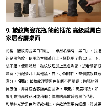
9. 皺紋陶瓷花瓶 簡約插花 高級感黑白
家居客廳桌面
簡稱「皺紋陶瓷黑白花瓶」。雖然名稱有「黑白」，我選
的是黑色款，使用於客廳茶几上。運送用了約 10 天，包
裝不錯。使用體驗：皺紋紋理加上黑色陶瓷，近看細節很
豐富，搭配茶几上其他黑、白、小銅飾件，整個擺設質感
滿分。
優點
：皺紋紋理讓黑色花瓶不再單調；陶瓷材質
質感佳；非常適合客廳桌面裝飾。
缺點
：高度稍矮，如
果用來插高枝花可能稍弱；價格略高於普通黑色花瓶。
和單純光滑黑色陶瓷款相比，這款造型更有細節、質感更