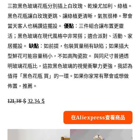
三款黑色玻璃花瓶分別插上白玫瑰、乾燥尤加利、綠植。
黑色花瓶讓白玫瑰更跳、讓綠植更清晰，氣氛很棒。聚會
當天客人也稱讚這擺設。
優點
：三件組合讓布置更靈
活；黑色玻璃在現代風格中非常搭；適合派對、活動、家
居擺設。
缺點
：如前提，包裝質量稍有缺陷；如果插大
型鮮花可能容量稍小，不如高陶瓷款。 與同尺寸普通透
明玻璃花瓶比，這款黑色玻璃的視覺衝擊力更強，我認為
值得「黑色花瓶 買」的一環。如果你家常有聚會或想做
佈置，推薦。
121,38 $
32,34 $
在Aliexpress查看商品