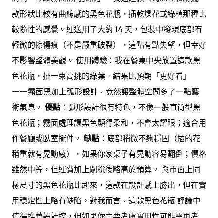
款形狀比較有曲線感的黑色花瓶，插乾燥花或綠植那種比
較隨性的感覺。運送用了大約 14 天，包裝中發現底部有
輕微的擦傷痕（不是嚴重破裂），這點有點失望，但幸好
不影響整體美觀。 使用體驗：我在餐桌中央放置這款黑
色花瓶，插一束高挑的綠葉，結果比預期「更好看」
——霧面黑加上弧形設計，竟然讓整體空間多了一點藝
術氣息。
優點
：弧形設計很有特色，不像一般直筒型黑
色花瓶；霧面處理讓黑色顯得柔和，不會太耀眼；適合用
作餐廳或臥室擺件。
缺點
：底部稍微不夠穩固（插的花
稍重就有晃動感），如果你家桌子有晃動容易翻倒；價格
雖然中等，但運費加上關稅後略高於預算。 與市面上同
樣尺寸的黑色花瓶比起來，這款在設計感上勝出，但在實
用穩定性上略有缺陷。對我而言，這款黑色花瓶 評論中
值得推薦設計控，但如果你主要考慮實用性可能需再考