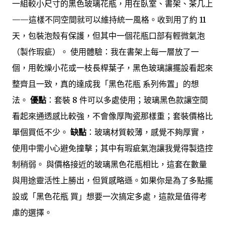
一組較小尺寸的黑色玻璃花瓶，用在臥室、書架、茶几上
——這樣不同空間就可以維持統一風格。收到用了約 11
天，包裝泡殼有保護，但其中一個花瓶口部有輕微氣泡
（製作瑕疵）。 使用體驗：我在書架上每一層放了一
個，用乾燥小花或一枝長桿葉子，黑色玻璃讓擺設看起來
整齊且一致，真的達成我「黑色花瓶 系列佈置」的想
法。
優點
：套裝 8 件可以多處使用；玻璃黑色款讓空間
看起來通透感比較強，不會像厚陶瓷那樣重；套裝價格比
單個買低不少。
缺點
：玻璃材質較薄，感覺不夠厚實，
使用中需小心避免撞擊；其中有瑕疵氣泡讓我覺得製造控
制稍弱。 與價格接近的玻璃黑色花瓶相比，這套在數量
與用途靈活性上勝出，但質感略遜。如果你是為了多點擺
設或「黑色花瓶 買」想要一次搞定多處，這款是值得考
慮的選擇。