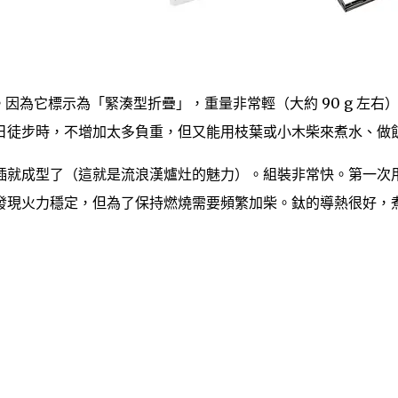
一。因為它標示為「緊湊型折疊」，重量非常輕（大約 90 g 左右
日徒步時，不增加太多負重，但又能用枝葉或小木柴來煮水、做
插就成型了（這就是流浪漢爐灶的魅力）。組裝非常快。第一次
發現火力穩定，但為了保持燃燒需要頻繁加柴。鈦的導熱很好，