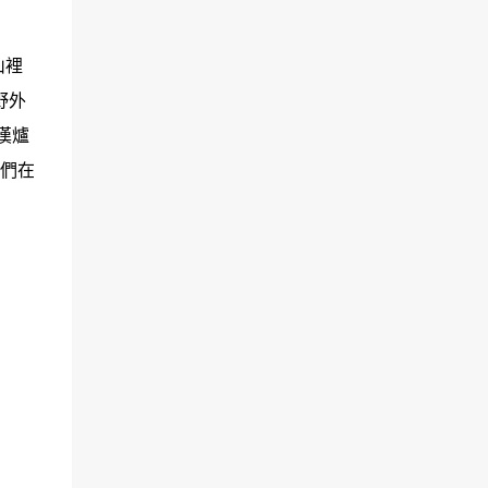
山裡
野外
漢爐
你們在