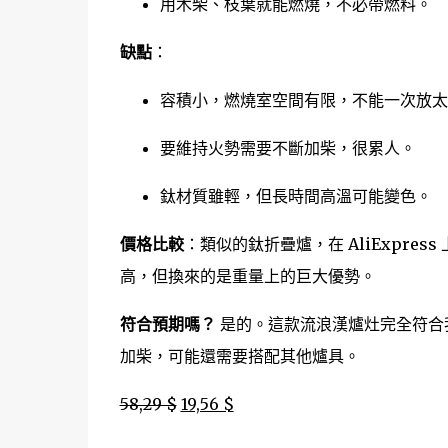
用木柴、枝葉就能燃燒，不必帶燃料。
缺點
：
容積小，燃燒室空間有限，不能一次放太
要維持火勢需要不斷加柴，很累人。
鈦材質雖輕，但長時間高溫可能變色。
價格比較
：類似的鈦折疊爐，在 AliExpre
高，但換來的是重量上的巨大優勢。
符合預期嗎？
是的。這款流浪漢爐灶完全符合
加柴，可能還需要搭配其他爐具。
58,29 $
19,56 $