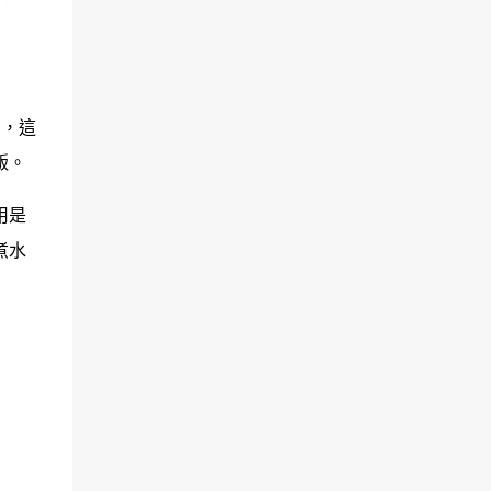
），這
飯。
用是
煮水