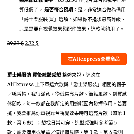
算低價了。
是否符合預期
：是，非常適合做為備用
「爵士樂服裝 買」選項。如果你不追求最高等級、
只是需要有視覺效果與配件效果，這款就夠用了。
29,29 $
2,72 $
在Aliexpress查看商品
爵士樂服裝 買後總體感想
整體來說，這次在
AliExpress 上下單這六款與「爵士樂服裝」相關的帽子
／鴨舌帽，我很滿意。從低價亮片款、街舞風款、到質感
休閒款，每一款都在我所定的用途範圍內發揮作用。若要
挑，我會推薦你重視舞台視覺效果時可選亮片款（如第 1
款、第 6 款）；想找日常可穿、造型感強時參考第 5
款；需要備用或兒童／演出道具時，第 3 款、第 4 款則