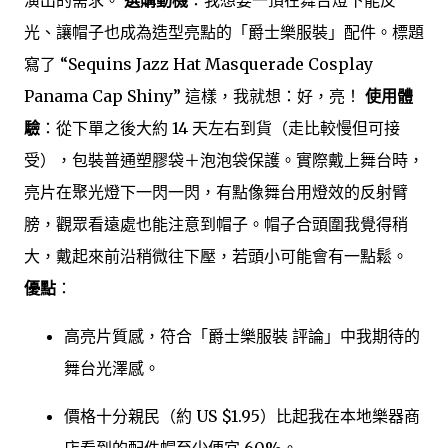
演出的需求。
選購動機
：我想要一頂在舞台燈下能反
光、讓帽子也成為造型亮點的「爵士樂服裝」配件。標題
寫了 “Sequins Jazz Hat Masquerade Cosplay
Panama Cap Shiny” 這樣，我就想：好，亮！
使用體
驗
：從下單之後大約 14 天左右到貨（走比較慢但可接
受），包裝普通塑膠袋＋泡泡袋保護。實際戴上舞台時，
亮片在聚光燈下一閃一閃，有點像舞台用燈效的反射臂
膀，觀眾看遠處也能注意到帽子。帽子合頭圍我覺得稍
大，戴起來前沿稍微往下壓，若頭小可能會有一點鬆。
優點
：
高亮片質感，符合「爵士樂服裝 評論」中我期待的
舞台光澤感。
價格十分親民（約 US $1.95）比起我在本地樂器商