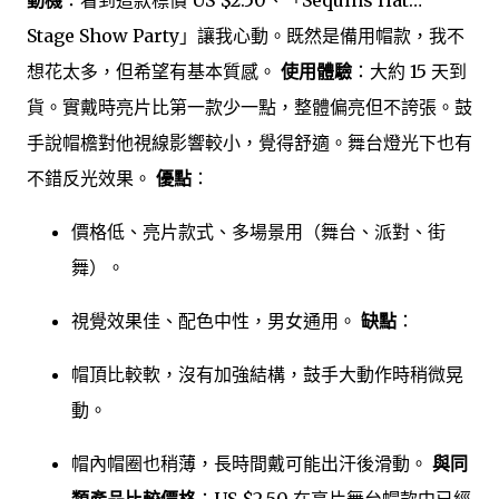
Stage Show Party」讓我心動。既然是備用帽款，我不
想花太多，但希望有基本質感。
使用體驗
：大約 15 天到
貨。實戴時亮片比第一款少一點，整體偏亮但不誇張。鼓
手說帽檐對他視線影響較小，覺得舒適。舞台燈光下也有
不錯反光效果。
優點
：
價格低、亮片款式、多場景用（舞台、派對、街
舞）。
視覺效果佳、配色中性，男女通用。
缺點
：
帽頂比較軟，沒有加強結構，鼓手大動作時稍微晃
動。
帽內帽圈也稍薄，長時間戴可能出汗後滑動。
與同
類產品比較價格
：US $2.50 在亮片舞台帽款中已經