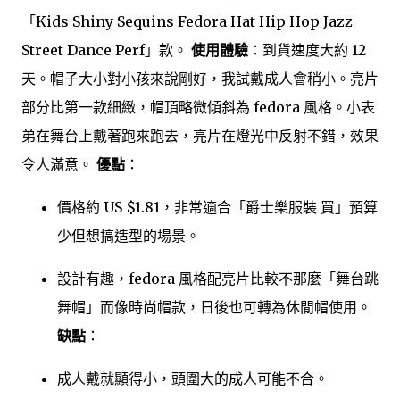
「Kids Shiny Sequins Fedora Hat Hip Hop Jazz
Street Dance Perf」款。
使用體驗
：到貨速度大約 12
天。帽子大小對小孩來說剛好，我試戴成人會稍小。亮片
部分比第一款細緻，帽頂略微傾斜為 fedora 風格。小表
弟在舞台上戴著跑來跑去，亮片在燈光中反射不錯，效果
令人滿意。
優點
：
價格約 US $1.81，非常適合「爵士樂服裝 買」預算
少但想搞造型的場景。
設計有趣，fedora 風格配亮片比較不那麼「舞台跳
舞帽」而像時尚帽款，日後也可轉為休閒帽使用。
缺點
：
成人戴就顯得小，頭圍大的成人可能不合。