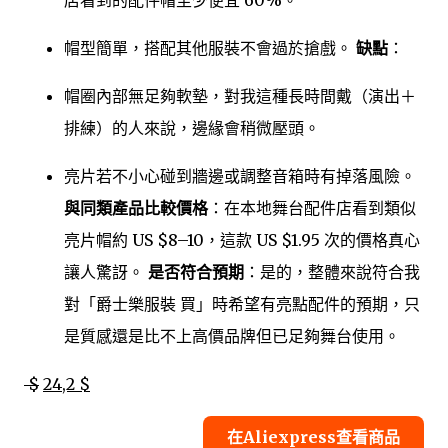
店看到的配件帽至少便宜 60%。
帽型簡單，搭配其他服裝不會過於搶戲。
缺點
：
帽圈內部無足夠軟墊，對我這種長時間戴（演出＋
排練）的人來說，邊緣會稍微壓頭。
亮片若不小心碰到牆邊或調整音箱時有掉落風險。
與同類產品比較價格
：在本地舞台配件店看到類似
亮片帽約 US $8–10，這款 US $1.95 次的價格真心
讓人驚訝。
是否符合預期
：是的，整體來說符合我
對「爵士樂服裝 買」時希望有亮點配件的預期，只
是質感還是比不上高價品牌但已足夠舞台使用。
$
24,2 $
在Aliexpress查看商品