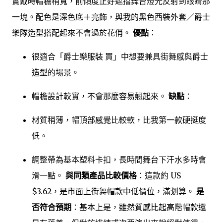
實戴時帽檐稍寬，前傾度正好遮擋舞台燈光反射到眼睛那
一塊。配色是深色底＋亮飾，與我的黑色西裝外套／爵士
樂隊造型搭配起來不會過於花俏。
優點
：
很適合「爵士樂服裝 買」中想要兼具街舞感與爵士
造型的場景。
帽檐設計較實，不會那麼容易翹起來。
缺點
：
材質稍薄，帽頂部感覺比較軟，比我第一款硬挺度
低。
調整帶為基本塑料卡扣，長時間舞台下汗水多時會
滑一點。
與同類產品比較價格
：這款約 US
$3.62，是市面上街舞帽款中低價位，滿划算。
是
否符合預期
：基本上是，雖然質感比起高階帽款還