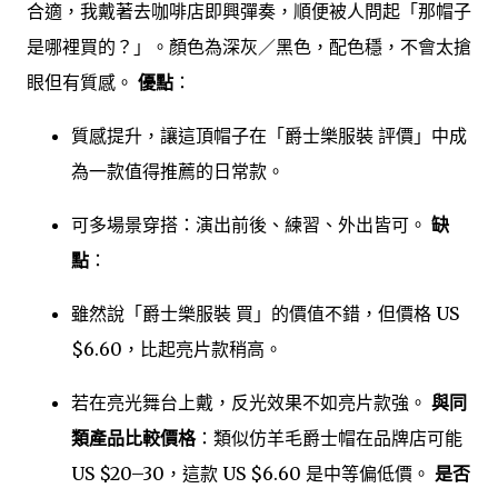
合適，我戴著去咖啡店即興彈奏，順便被人問起「那帽子
是哪裡買的？」。顏色為深灰／黑色，配色穩，不會太搶
眼但有質感。
優點
：
質感提升，讓這頂帽子在「爵士樂服裝 評價」中成
為一款值得推薦的日常款。
可多場景穿搭：演出前後、練習、外出皆可。
缺
點
：
雖然說「爵士樂服裝 買」的價值不錯，但價格 US
$6.60，比起亮片款稍高。
若在亮光舞台上戴，反光效果不如亮片款強。
與同
類產品比較價格
：類似仿羊毛爵士帽在品牌店可能
US $20–30，這款 US $6.60 是中等偏低價。
是否