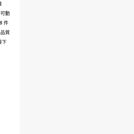
雄
）可動
8 件
的品質
接下