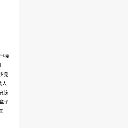
戰爭機
到
少見
後人
肩膀
盒子
運