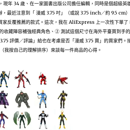
x，現年 34 歲、在一家圖書出版公司擔任編輯，同時是個超級英
意到「 漫威 3.75 吋」（或說 3.75 inch／約 9.5 cm
買家反覆推薦的款式。這次，我在 AliExpress 上一次性下單了 
自己的收藏陣容補強經典角色、② 測試這個尺寸在海外平臺買到手
.75 評價／評論」給也在考慮是否「漫威 3.75 買」的買家們。
銷榜單（我按自己的理解排序）來談每一件商品的心得。