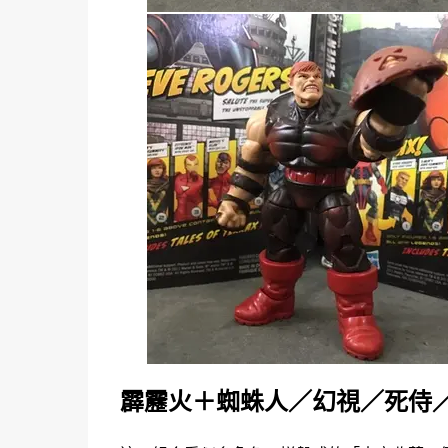
霹靂火＋蜘蛛人／幻視／死侍／狗