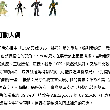
吋可動人偶
心目中「TOP 漫威 3.75」掃貨清單的重點。吸引我的是：
是角色頗具個性的配角，3.75 吋尺寸在展示架上更易排版。當時看
金屬噴漆質感、正版授權」這樣，我想：OK，既然效果好，又能補比較
收到約兩週。包裝盒邊角稍有壓痕（可能長途運輸常見），打開
預期好一些。
優點
：尺寸合我在書桌展示櫃的需求；細節不錯（
寸更省空間。
缺點
：底座沒有，僅附簡單支架；運送包裝略簡單，
於 US $40）這款在 AliExpress 約 US $15-20（包含
，我認為這件符合預期，值得推薦給想入門或補角的買家。