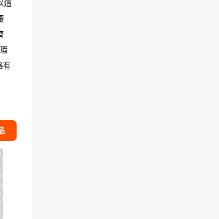
以這
腰
齊
瑕
略有
品