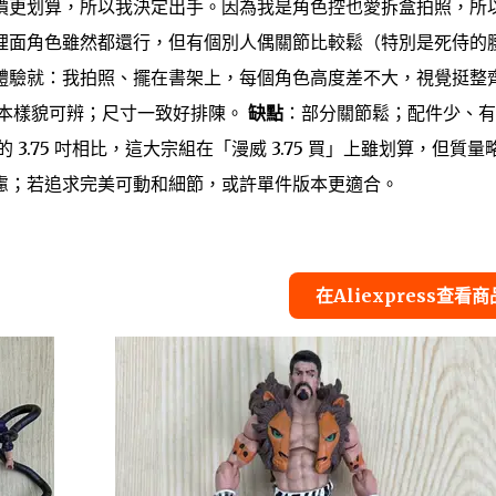
價更划算，所以我決定出手。因為我是角色控也愛拆盒拍照，所
裡面角色雖然都還行，但有個別人偶關節比較鬆（特別是死侍的
體驗就：我拍照、擺在書架上，每個角色高度差不大，視覺挺整
本樣貌可辨；尺寸一致好排陳。
缺點
：部分關節鬆；配件少、有
3.75 吋相比，這大宗組在「漫威 3.75 買」上雖划算，但質量
慮；若追求完美可動和細節，或許單件版本更適合。
在Aliexpress查看商