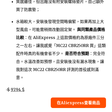
質感雖佳，但出廠沒有附安裝螺絲墊片，自己額外
買了防震墊；
水箱較大，安裝後發現空間略偏緊，如果再加上大
型風扇，可能需稍微改動固定架。
與同類產品價格
比較
：在 AliExpress 上這款價格約為原廠件三分
之一左右，讓我感覺「MC22 CBR250RR 買」這類
配件時真的有機會省不少。
是否符合預期
：完全符
合。水溫改善如預想，且安裝後沒有漏水現象，讓
我對這次 MC22 CBR250RR 評測的首役感到滿
意。
$
97,94 $
在Aliexpress查看商品