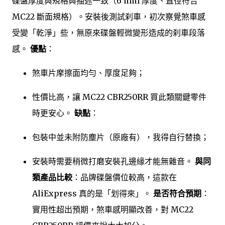
碟盤厚度與規格與描述一致（6 mm 厚度、直徑符合
MC22 斷面規格）。安裝後測試刹車，初次察覺煞車感
受變「乾淨」些，無原來碟盤輕微變形造成的刹車段落
感。
優點
：
煞車片摩擦面均勻、厚度足夠；
性價比高，讓 MC22 CBR250RR 買此類關鍵零件
時更安心。
缺點
：
包裝中並未附防塵片（原廠有），我得自行替換；
安裝時需要稍微打磨安裝孔邊緣才能無雜音。
與同
類產品比較
：品牌碟盤價位較高，這款在
AliExpress 真的是「划得來」。
是否符合預期
：
實用性超出預期，煞車感明顯改善，對 MC22