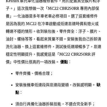
Keihin 摩托車化油器維修套件，用於配置真空膜片和浮
子。」這次我想做一次「MC22 CBR250RR 專用內部保
養」—化油器是多年車老車必修項目。選了這套維修件
是因為我的 MC22 在冷車啟動或低速怠速時偶有熄火或
轉速不穩的情形。收到裝包後，零件齊全：浮子、膜片、
油封、螺絲等等，看起來質量不錯。安裝後我自己拆卸清
洗化油器、換上這套維修件，測試後低速順暢多了，怠速
穩定性明顯提升，我感覺這是「MC22 CBR250RR 評
價」中性價比很高的一項改裝。
優點
：
零件齊備、價格合理；
安裝後機車低速段與怠速段變順，改裝感明顯。
缺
點
：
須自行具備化油器拆裝技能，不適合完全新手；