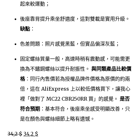
起來較運動；
後座靠背提升乘坐舒適度，這對雙載是實用升級。
缺點
：
色差問題：照片感覺黑藍，但實品偏深灰藍；
固定螺絲質量一般，高速時稍有震動感，可能需更
換為不鏽鋼螺絲以提升耐振性。
與同類產品比較價
格
：同行內售價若為授權品牌件價格為原價的約兩
倍，這在 AliExpress 上以較低價格買下，讓我心
裡「做對了 MC22 CBR250RR 買」的感覺。
是否
符合預期
：基本符合，後座乘坐感受明顯改善，只
是在顏色與螺絲細節上略有遺憾。
34,2 $
34,2 $