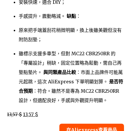
安裝快速，適合 DIY；
手感提升，震動略減。
缺點
：
原來把手端蓋刮花稍微明顯，換上後雖美觀但沒有
附防刮墊；
雖標示支援多車型，但對 MC22 CBR250RR 的
「專屬設計」稍缺，固定位置略為鬆動，需自己再
墊點墊片。
與同類產品比較
：市面上品牌件可能萬
元起跳，這次 AliExpress 下單明顯划算。
是否符
合預期
：符合。雖然不是專為 MC22 CBR250RR
設計，但適配良好，手感與外觀提升明顯。
13,57 $
13,57 $
在Aliexpress查看商品