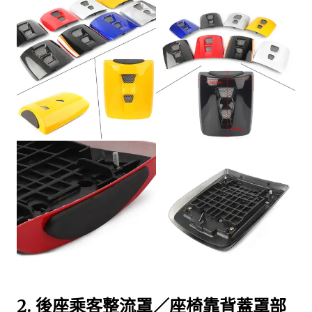
2.
後座乘客整流罩／座椅靠背蓋罩部