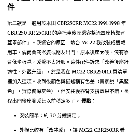
件
第二款是「適用於本田 CBR250RR MC22 1991-1998 年
CBR 250 RR 250RR 的摩托車後座乘客整流罩座椅靠背
蓋罩部件」。我選它的原因：這台 MC22 我改裝成雙載
用車，偶爾會載老婆或朋友出門，原本後座太硬、沒有靠
背像坐板凳，感覺不太舒服。這件配件訴求「改善後座舒
適性、外觀升級」，於是我在 MC22 CBR250RR 買清單
裡加入這項。收到後顏色與描述稍有色差（賣家說「黑藍
色」，實際偏深灰藍），但安裝後靠背支撐效果不錯，長
程出門後座腳感比以前穩定多了。
優點
：
安裝簡單：約 30 分鐘搞定；
外觀比較有「改裝感」，讓 MC22 CBR250RR 看