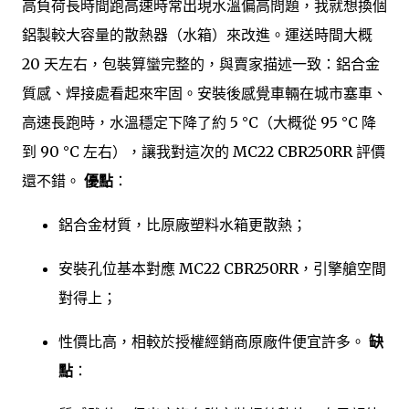
高負荷長時間跑高速時常出現水溫偏高問題，我就想換個
鋁製較大容量的散熱器（水箱）來改進。運送時間大概
20 天左右，包裝算蠻完整的，與賣家描述一致：鋁合金
質感、焊接處看起來牢固。安裝後感覺車輛在城市塞車、
高速長跑時，水溫穩定下降了約 5 °C（大概從 95 °C 降
到 90 °C 左右），讓我對這次的 MC22 CBR250RR 評價
還不錯。
優點
：
鋁合金材質，比原廠塑料水箱更散熱；
安裝孔位基本對應 MC22 CBR250RR，引擎艙空間
對得上；
性價比高，相較於授權經銷商原廠件便宜許多。
缺
點
：