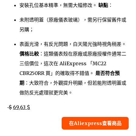
安裝孔位基本精準，無需大幅修改。
缺點
：
未附透明蓋（原廠儀表玻璃），需另行保留舊件或
另購；
表面光滑，有反光問題，白天陽光強時視角稍差。
價格比較
：這類儀表殼在原廠或原廠授權件通常二
三倍價位，這次在 AliExpress 「MC22
CBR250RR 買」的確取得不錯值。
是否符合預
期
：大致符合，外觀提升明顯，但若能附透明蓋或
做防反光處理就更完美。
$
69,63 $
在Aliexpress查看商品