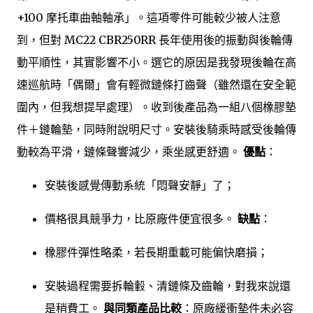
+100 摩托車曲軸軸承」。這項零件可能較少被人注意
到，但對 MC22 CBR250RR 長年使用後的振動與後輪傳
動平順性，其實影響不小。選它的原因是我發現後輪在高
速巡航時「偶爾」會有輕微鏈條打齒聲（雖然還在安全範
圍內，但我想提早處理）。收到後產品為一組八個橡膠墊
件＋鏈輪墊，同時附說明尺寸。安裝後騎乘時感受後輪傳
動較為平滑，鏈條聲響減少，乘坐感更舒適。
優點
：
安裝後感覺傳動系統「悶聲安靜」了；
價格很具競爭力，比原廠件便宜很多。
缺點
：
橡膠件彈性略柔，若長期重載可能偏快磨損；
安裝過程需要拆輪轂、清鏈條及齒輪，對我來說還
是稍費工。
與同類產品比較
：原廠緩衝墊件未必容