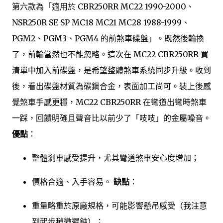
第六款為「適用於 CBR250RR MC22 1990-2000、
NSR250R SE SP MC18 MC21 MC28 1988-1999、
PGM2、PGM3、PGM4 的前煞車碟盤」。既然後輪換
了，前輪當然也不能忽略。這次在 MC22 CBR250RR 買
清單中加入前碟盤，是希望整體煞車系統同步升級。收到
後，看出碟盤材質為碳鋼合金，表面加工尚可。裝上後感
覺煞車手感更穩，MC22 CBR250RR 在彎道出彎時煞車
一踩，回饋明確且聲音比以前少了「吱吱」的金屬噪音。
優點
：
整體剎車感受提升，尤其彎道煞車安心度增加；
價格合適、入手容易。
缺點
：
重量略重於原廠規格，可能影響懸吊感受（我注意
到起步稍微遲鈍）；