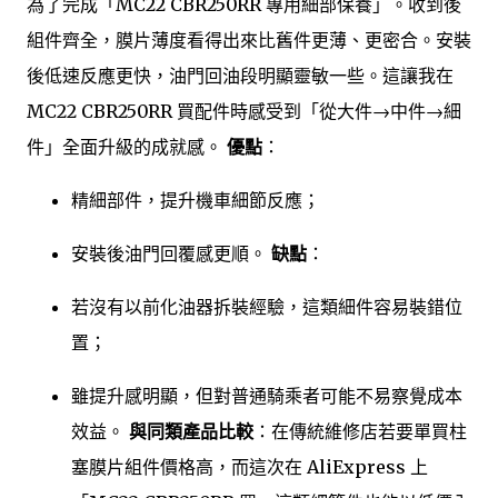
為了完成「MC22 CBR250RR 專用細部保養」。收到後
組件齊全，膜片薄度看得出來比舊件更薄、更密合。安裝
後低速反應更快，油門回油段明顯靈敏一些。這讓我在
MC22 CBR250RR 買配件時感受到「從大件→中件→細
件」全面升級的成就感。
優點
：
精細部件，提升機車細節反應；
安裝後油門回覆感更順。
缺點
：
若沒有以前化油器拆裝經驗，這類細件容易裝錯位
置；
雖提升感明顯，但對普通騎乘者可能不易察覺成本
效益。
與同類產品比較
：在傳統維修店若要單買柱
塞膜片組件價格高，而這次在 AliExpress 上