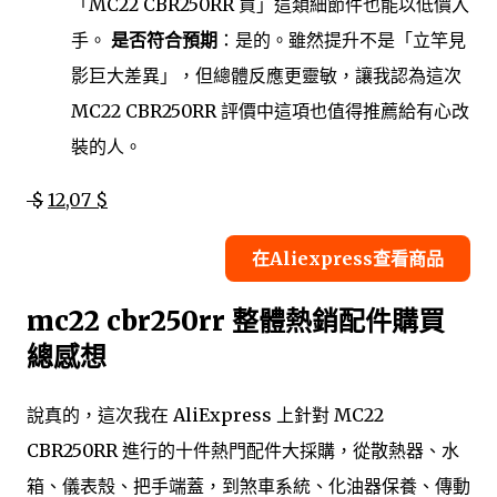
「MC22 CBR250RR 買」這類細節件也能以低價入
手。
是否符合預期
：是的。雖然提升不是「立竿見
影巨大差異」，但總體反應更靈敏，讓我認為這次
MC22 CBR250RR 評價中這項也值得推薦給有心改
裝的人。
$
12,07 $
在Aliexpress查看商品
mc22 cbr250rr 整體熱銷配件購買
總感想
說真的，這次我在 AliExpress 上針對 MC22
CBR250RR 進行的十件熱門配件大採購，從散熱器、水
箱、儀表殼、把手端蓋，到煞車系統、化油器保養、傳動