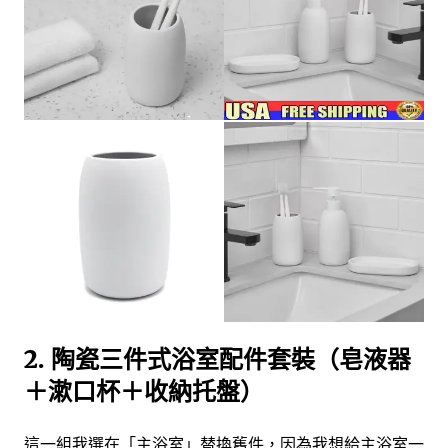
2. 陶瓷三件式浴室配件套裝（皂液器
＋漱口杯＋收納托盤）
這一組我選在「主浴室」替換舊件，因為我想給主浴室一