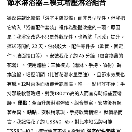
節水淋浴器三模式增壓淋浴組合
雖然這款比較偏「浴室主體設備」而非典型配件，但我把
它納入「浴室配件套裝」裡作為整體改造的一環。原因
是：我浴室改造不只是外觀配件，也希望「水感」提升。
運送時間約 22 天，包裝較大、配件零件多（軟管、固定
件、牆面接口等）。安裝我花了約 45 分鐘（包含換舊的
花灑）。 使用體驗：三種模式（雨淋、手持、噴射）轉
換流暢，增壓明顯（比舊花灑水量更強），且節水效果也
有感。12吋雨淋面板覆蓋範圍廣。唯一一點稍許不便：手
持那段軟管略短，對我180cm高的人而言有時低些要彎
腰。
優點
：全面升級淋浴體驗、組合豐富、安裝後有顯
著差異。
缺點
：安裝稍繁瑣、手持軟管稍短。 就價格而
言，我記得花了約 US$40–45，對比本地品牌可能
US$80–100，確實便宜不少。從我的
浴室配件套裝 買