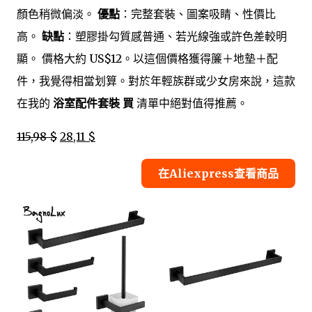
顏色稍微偏淡。
優點
：完整套裝、圖案吸睛、性價比
高。
缺點
：塑膠掛勾質感普通、若光線強或許色差較明
顯。 價格大約 US$12。以這個價格獲得簾＋地墊＋配
件，我覺得相當划算。對於年輕族群或少女房來說，這款
在我的
浴室配件套裝 買
清單中絕對值得推薦。
115,98 $
28,11 $
在Aliexpress查看商品