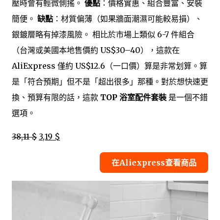
壓時會有輕微側搖。
優點
：價格實惠、組合豐富、安裝
簡便。
缺點
：材質偏薄（如果牆面潮濕可能較易損）、
銀鍍層略有掉漆風險。 相比於市場上類似 6-7 件組合
（台灣或美國本地售價約 US$30–40），這款在
AliExpress 僅約 US$12.6（一口價）算是非常划算。算
是「符合預期」但不是「超出很多」那種。對於想快速更
換、預算有限的話，這款
TOP 浴室配件套裝
是一個不錯
選項。
38,11 $
3,19 $
在Aliexpress查看商品