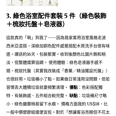
3. 綠色浴室配件套裝 5 件（綠色裝飾
＋梳妝托盤＋皂液器）
這款真的「萌」到我了——因為我家客用浴室風格走波
西米亞混搭，深綠加銅色配件感覺搭配木質洗手台很有味
道。運送約16天，包裝緊實。收到後顏色比圖片飽和稍
淡，但整體還算協調。 使用體驗：綠色皂液器手感不
錯，梳妝托盤（其實我改裝成「香薰／精油擺設托盤」）
也很好用。垃圾桶小了點，如果做日常淺用沒問題，但若
習慣丟大體積垃圾就要頻繁清理。
優點
：色彩搭配獨
特、有裝飾感、五件組合較完整。
缺點
：垃圾桶尺寸略
小、綠色鍍層稍易留下水痕。 價格方面我約 US$18，比
一般中價塑膠組還便宜些。對於「想讓客浴亮眼但不花太