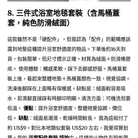
8. 三件式浴室地毯套裝（含馬桶蓋
套，純色防滑絨面）
這款雖然不是「硬配件」，但我認為「配件」的範疇應該
廣到地墊這種提升浴室舒適度的物品。下單後約16天到
貨，包裝簡單，但尺寸標示正確。材質為絨面＋防滑橡膠
底。 使用體驗：觸感柔軟，踩下去腳感舒服。馬桶蓋套
裝上後，看起來整體地墊＋馬桶蓋顏色一致，視覺協調。
洗澡後腳踩在上面略有保暖感。缺點是：絨面較容易吸
水，若濕腳直接踩有時腳印明顯。清洗方面：可機洗但要
低溫。
優點
：提升浴室舒適度、整體視覺協調、價位
低。
缺點
：絨面易潮濕、乾燥時間較長。 我為這組付了
約 US$9。對比本地類似套裝 US$20 左右，我覺得算划
算。我的
浴室配件套裝 評論
中，這樣的小物件有時能帶