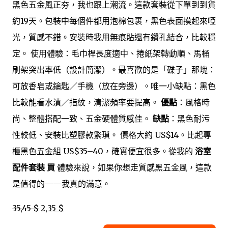
黑色五金風正夯，我也跟上潮流。這款套裝從下單到到貨
約19天。包裝中每個件都用泡棉包裹，黑色表面摸起來啞
光，質感不錯。安裝時我用無痕貼還有鑽孔結合，比較穩
定。 使用體驗：毛巾桿長度適中、捲紙架轉動順、馬桶
刷架突出率低（設計簡潔）。最喜歡的是「碟子」那塊：
可放香皂或鑰匙／手機（放在旁邊）。唯一小缺點：黑色
比較能看水漬／指紋，清潔頻率要提高。
優點
：風格時
尚、整體搭配一致、五金硬體質感佳。
缺點
：黑色耐污
性較低、安裝比塑膠款繁瑣。 價格大約 US$14。比起專
櫃黑色五金組 US$35–40，確實便宜很多。從我的
浴室
配件套裝 買
體驗來說，如果你想走質感黑五金風，這款
是值得的——我真的滿意。
35,45 $
2,35 $