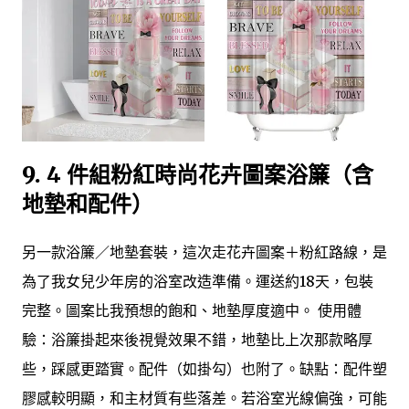
9. 4 件組粉紅時尚花卉圖案浴簾（含
地墊和配件）
另一款浴簾／地墊套裝，這次走花卉圖案＋粉紅路線，是
為了我女兒少年房的浴室改造準備。運送約18天，包裝
完整。圖案比我預想的飽和、地墊厚度適中。 使用體
驗：浴簾掛起來後視覺效果不錯，地墊比上次那款略厚
些，踩感更踏實。配件（如掛勾）也附了。缺點：配件塑
膠感較明顯，和主材質有些落差。若浴室光線偏強，可能