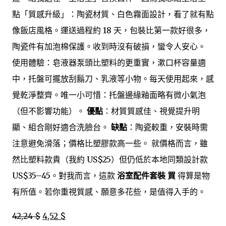
點「質感升級」：陶瓷材質、白色霧面設計，看了就有點
像飯店風格。運送過程約 18 天，包裝比第一款好很多，
陶瓷件有加泡棉保護。收到時沒有破損，蠻令人安心。
使用體驗：皂液器泵頭比塑料的更重實，漱口杯容量適
中，托盤可擺放刮鬍刀、乳液等小物。每天使用起來，感
覺乾淨整齊。唯一小可惜：托盤邊緣釉面略有微小氣泡
（但不影響功能）。
優點
：材質質感佳、視覺提升明
顯、組合剛好適合洗臉台。
缺點
：陶瓷較重，安裝時需
注意避免滑落；價格比塑膠款高一些。 就價格而言，雖
然比塑料款貴（我約 US$25）但仍低於本地同類設計款
US$35–45。對我而言，這款
浴室配件套裝 買
得算是物
有所值。若你重視質感、願意多花些，是值得入手的。
42,24 $
4,52 $