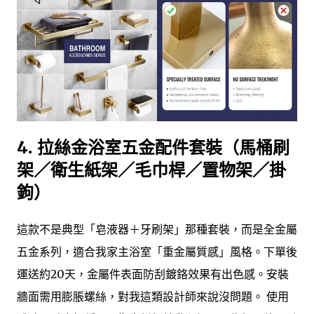
4. 拉絲金浴室五金配件套裝（馬桶刷
架／衛生紙架／毛巾桿／置物架／掛
鉤）
這款不是典型「皂液器＋牙刷架」那種套裝，而是全金屬
五金系列，適合我家主浴室「重金屬質感」風格。下單後
運送約20天，金屬件表面防刮鍍鉻效果有出色感。安裝
牆面需用膨脹螺絲，對我這類設計師來說沒問題。 使用