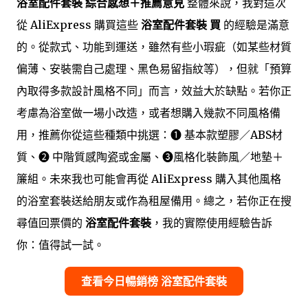
浴室配件套裝 綜合感想＋推薦意見
整體來說，我對這次
從 AliExpress 購買這些
浴室配件套裝 買
的經驗是滿意
的。從款式、功能到運送，雖然有些小瑕疵（如某些材質
偏薄、安裝需自己處理、黑色易留指紋等），但就「預算
內取得多款設計風格不同」而言，效益大於缺點。若你正
考慮為浴室做一場小改造，或者想購入幾款不同風格備
用，推薦你從這些種類中挑選：➊ 基本款塑膠／ABS材
質、➋ 中階質感陶瓷或金屬、➌風格化裝飾風／地墊＋
簾組。未來我也可能會再從 AliExpress 購入其他風格
的浴室套裝送給朋友或作為租屋備用。總之，若你正在搜
尋值回票價的
浴室配件套裝
，我的實際使用經驗告訴
你：值得試一試。
查看今日暢銷榜 浴室配件套裝