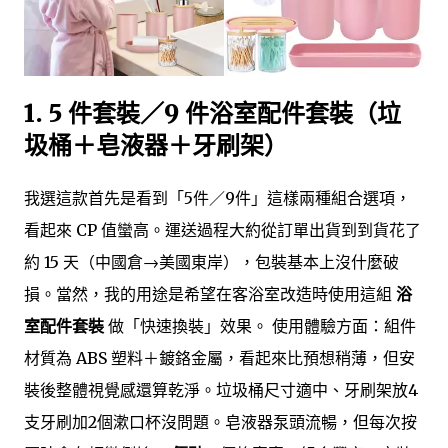
1. 5 件套裝／9 件浴室配件套裝（垃
圾桶＋皂液器＋牙刷架）
我選這款首先是看到「5件／9件」這樣兩種組合選項，
看起來 CP 值蠻高。運送過程大約從訂單出貨到到貨花了
約 15 天（中國倉→美國東岸），包裝基本上沒什麼破
損。當然，我的用途是希望在客浴室改造時使用這組
浴
室配件套裝
做「快速換裝」效果。 使用體驗方面：組件
材質為 ABS 塑料＋鍍鉻金屬，看起來比預想稍薄，但安
裝後整體視覺感還算乾淨。垃圾桶尺寸適中、牙刷架放4
支牙刷加2個漱口杯沒問題。皂液器泵頭流暢，但每次按