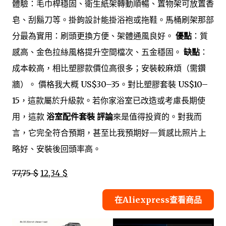
體驗：毛巾桿穩固、衛生紙架轉動順暢、置物架可放置香
皂、刮鬍刀等。掛鉤設計能掛浴袍或拖鞋。馬桶刷架那部
分最為實用：刷頭更換方便、架體通風良好。
優點
：質
感高、金色拉絲風格提升空間檔次、五金穩固。
缺點
：
成本較高，相比塑膠款價位高很多；安裝較麻煩（需鑽
牆）。 價格我大概 US$30–35。對比塑膠套裝 US$10–
15，這款屬於升級款。若你家浴室已改造或考慮長期使
用，這款
浴室配件套裝 評論
來是值得投資的。對我而
言，它完全符合預期，甚至比我預期好—質感比照片上
略好、安裝後回頭率高。
77,75 $
12,34 $
在Aliexpress查看商品