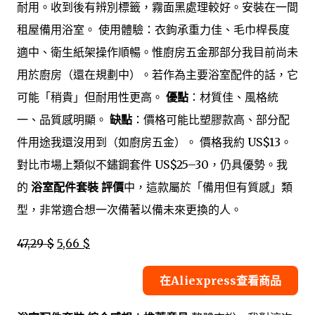
耐用。收到後有辨別標籤，霧面黑處理較好。安裝在一間
租屋備用浴室。 使用體驗：衣鉤承重力佳、毛巾桿長度
適中、衛生紙架操作順暢。惟廚房五金那部分我目前尚未
用於廚房（還在規劃中）。若作為主要浴室配件的話，它
可能「稍貴」但耐用性更高。
優點
：材質佳、風格統
一、品質感明顯。
缺點
：價格可能比塑膠款高、部分配
件用途我還沒用到（如廚房五金）。 價格我約 US$13。
對比市場上類似不鏽鋼套件 US$25–30，仍具優勢。我
的
浴室配件套裝 評價
中，這款屬於「備用但有質感」類
型，非常適合想一次備著以備未來更換的人。
47,29 $
5,66 $
在Aliexpress查看商品