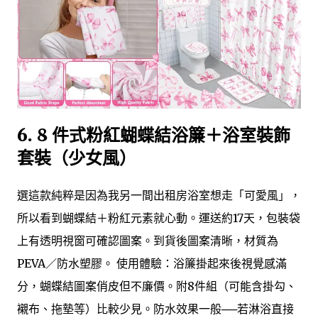
6. 8 件式粉紅蝴蝶結浴簾＋浴室裝飾
套裝（少女風）
選這款純粹是因為我另一間出租房浴室想走「可愛風」，
所以看到蝴蝶結＋粉紅元素就心動。運送約17天，包裝袋
上有透明視窗可確認圖案。到貨後圖案清晰，材質為
PEVA／防水塑膠。 使用體驗：浴簾掛起來後視覺感滿
分，蝴蝶結圖案俏皮但不廉價。附8件組（可能含掛勾、
襯布、拖墊等）比較少見。防水效果一般──若淋浴直接