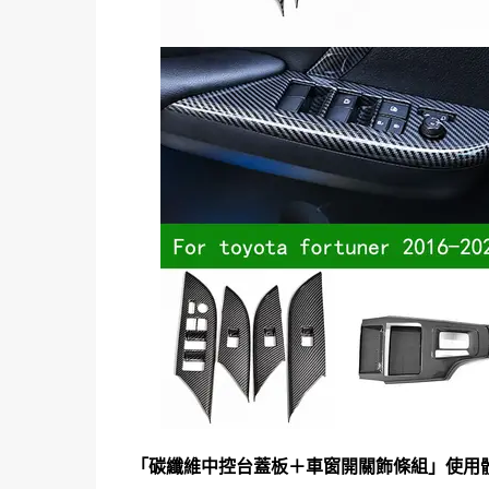
「碳纖維中控台蓋板＋車窗開關飾條組」使用體驗 