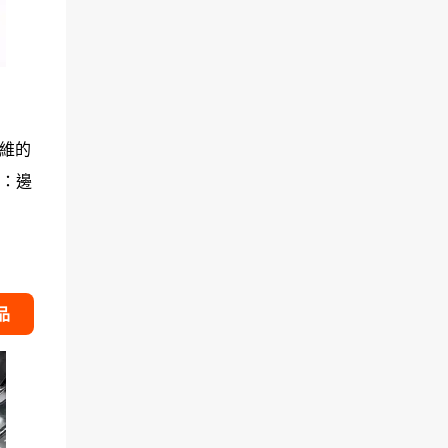
維的
點：邊
品