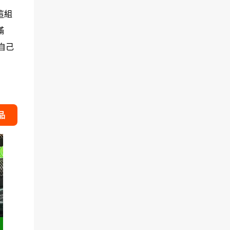
這組
滿
自己
品