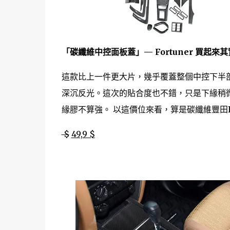
「碳纖維中控面板蓋」— Fortuner 買起來
這款比上一件更大片，幾乎覆蓋整個中控下半
深沉反光。這次的貼合度也不錯，只是下緣稍微
緣膠不算強。 以這價位來看，算是碳纖維豐田Fo
$
49,9 $