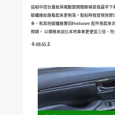
這組中控台蓋板與電動窗開關飾條是我最早下
碳纖維紋路看起來更俐落。黏貼時我發現背膠
多，和其他碳纖維豐田Fortuner 配件搭
微調。 以價格來說比本地車美更便宜三倍，完
$
68,45 $