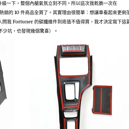
要稍微升級一下，整個內艙氣氛立刻不同。所以這次我乾脆一次在
熱銷的 10 件商品全買了。其實理由很簡單：想讓車看起來更俐
我 Fortuner 的碳纖維件到底值不值得買，我才決定寫下這
不少坑，也發現幾個驚喜）。