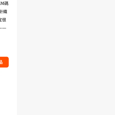
穿M碼
針織
宜很
——
品