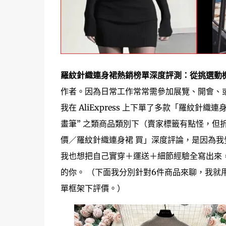
羅紋針織連身裙熱銷榜單深度評測：從挑選動
作者。因為日常工作常常需參加展覽、開會、
我在 AliExpress 上下單了多款「羅紋
畫筆” 之類商品類別下（賣家標籤有點怪，但
價／羅紋針織連身裙 買」深度評論，是因為
我也想把自己實穿＋運送＋細節經驗全寫出來，幫助
的你。 （下面我分別針對6件商品來聊，我就
單框架下評價。）