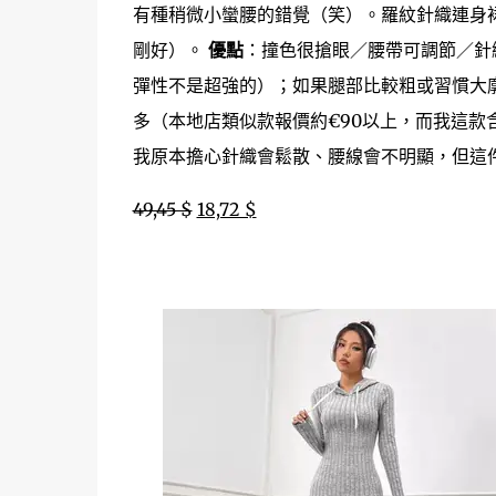
有種稍微小蠻腰的錯覺（笑）。羅紋針織連身裙 
剛好）。
優點
：撞色很搶眼／腰帶可調節／針
彈性不是超強的）；如果腿部比較粗或習慣大
多（本地店類似款報價約€90以上，而我這款
我原本擔心針織會鬆散、腰線會不明顯，但這
49,45 $
18,72 $