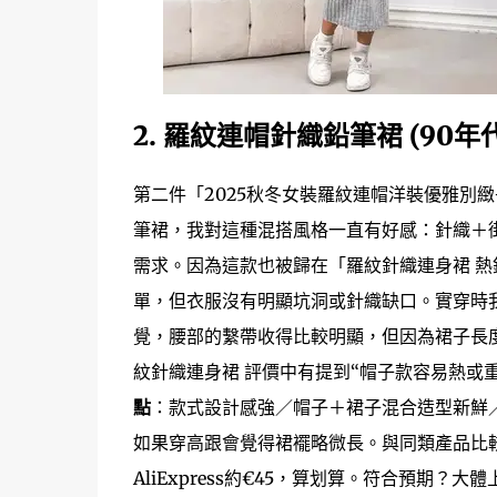
2. 羅紋連帽針織鉛筆裙 (90
第二件「2025秋冬女裝羅紋連帽洋裝優雅別
筆裙，我對這種混搭風格一直有好感：針織＋街
需求。因為這款也被歸在「羅紋針織連身裙 熱
單，但衣服沒有明顯坑洞或針織缺口。實穿時
覺，腰部的繫帶收得比較明顯，但因為裙子長
紋針織連身裙 評價中有提到“帽子款容易熱或
點
：款式設計感強／帽子＋裙子混合造型新鮮
如果穿高跟會覺得裙襬略微長。與同類產品比較
AliExpress約€45，算划算。符合預期