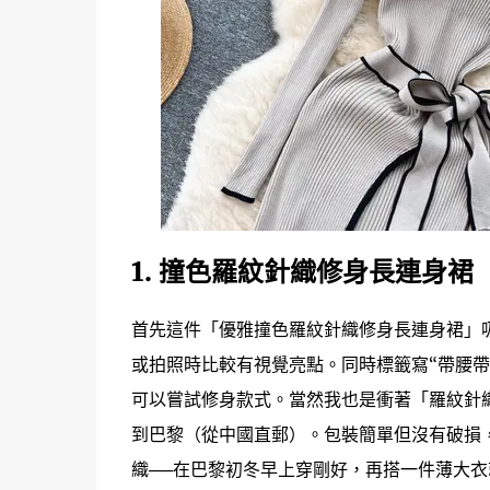
1. 撞色羅紋針織修身長連身裙
首先這件「優雅撞色羅紋針織修身長連身裙」
或拍照時比較有視覺亮點。同時標籤寫“帶腰帶
可以嘗試修身款式。當然我也是衝著「羅紋針織
到巴黎（從中國直郵）。包裝簡單但沒有破損
織──在巴黎初冬早上穿剛好，再搭一件薄大