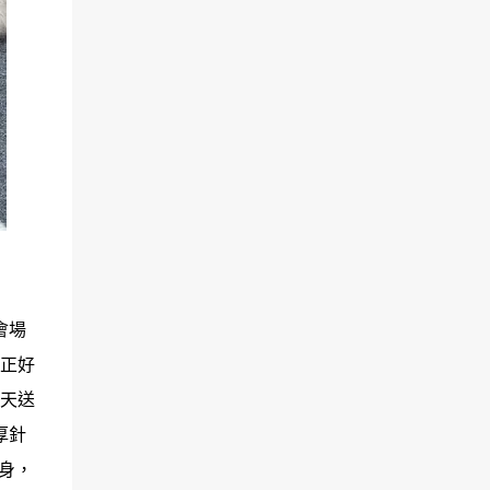
會場
，正好
0天送
厚針
身，