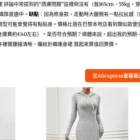
評論中常提到的“透膚問題”這裡倒沒有（我165cm、55kg，
織厚度適中。
缺點
：因為修身款，走動時大腿側有一點拉扯感（
廓型可能會覺得有點貼身。價格比我在巴黎本地店看到類似款便
含運費約€40左右）。是否符合預期？總體來說，超出我的預期
件確實腰線清晰，羅紋針織連身裙 買起來算值回票價。
在Aliexpress查看商