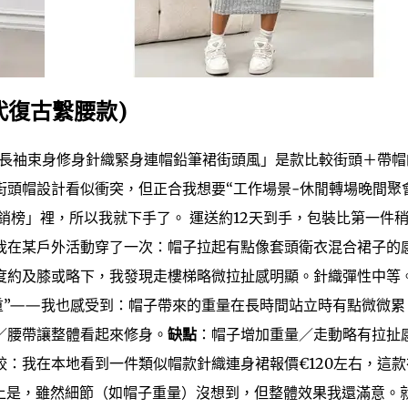
年代復古繫腰款)
緻長袖束身修身針織緊身連帽鉛筆裙街頭風」是款比較街頭＋帶帽
頭帽設計看似衝突，但正合我想要“工作場景-休閒轉場晚間聚
銷榜」裡，所以我就下手了。 運送約12天到手，包裝比第一件
我在某戶外活動穿了一次：帽子拉起有點像套頭衛衣混合裙子的
度約及膝或略下，我發現走樓梯略微拉扯感明顯。針織彈性中等
重”——我也感受到：帽子帶來的重量在長時間站立時有點微微
／腰帶讓整體看起來修身。
缺點
：帽子增加重量／走動略有拉扯
：我在本地看到一件類似帽款針織連身裙報價€120左右，這款
？大體上是，雖然細節（如帽子重量）沒想到，但整體效果我還滿意。