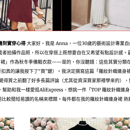
機到實穿心得
大家好，我是 Anna，一位30歲的藝術設計專業自
或者拍攝作品照，所以在穿搭上既想要自在又希望有點設計感。
針織連身裙」作為秋冬季備戰衣款——是的，你沒聽錯：這些其實分類在
折扣真的讓我按下了“買”鍵）。我決定撰寫這篇「羅紋針織連身裙
我覺得買之前翻了好多長篇評論（尤其從資深買家那裡學來的），
和我一樣愛逛AliExpress、想挑一件「TOP 羅紋針織連
用比較簡短易讀的名稱來標題。每件都在我的羅紋針織連身裙 熱