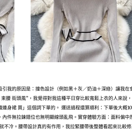
吸引我的原因是：撞色設計（例如黑＋灰／奶油＋深綠）讓我在
 束腰 街頭風”，我覺得對我這種平日穿比較寬鬆上衣的人來說
連身裙 買」這個詞下單的。 運送過程還算順利：下單後大概1
，內件無拉鍊錯位也無明顯線頭亂飛。實穿體驗方面：面料偏中
衣就不冷。腰帶設計真的有作用，我拉緊腰帶後整體看起來比較修