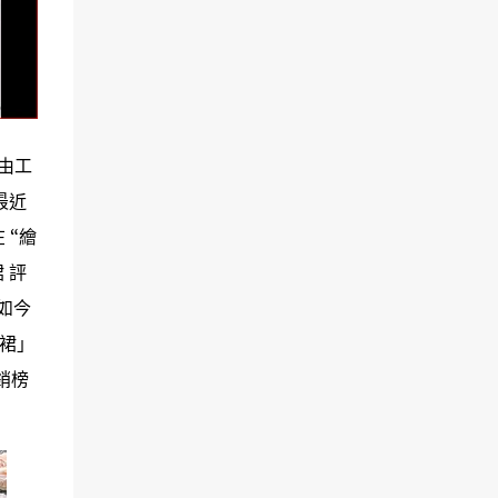
由工
最近
 “繪
 評
如今
身裙」
銷榜