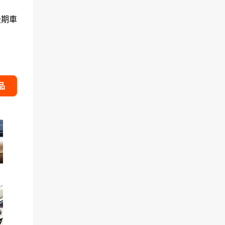
後期車
品