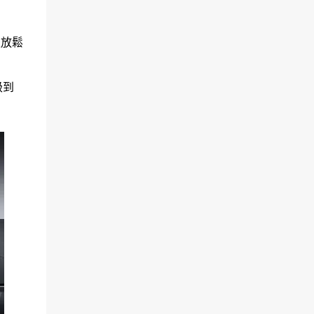
最放鬆
級到