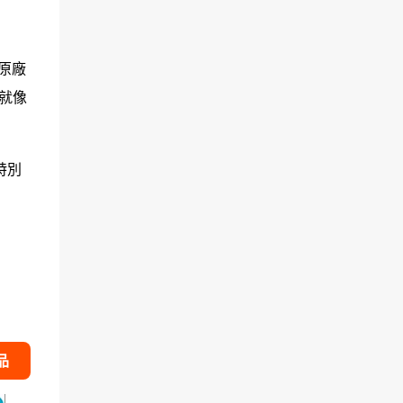
—原廠
來就像
特別
品