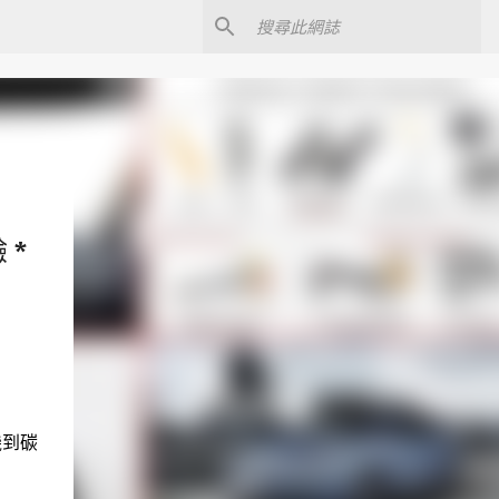
 *
機到碳