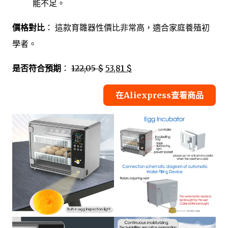
能不足。
價格對比
： 這款育雛器性價比非常高，適合家庭養殖初
學者。
是否符合預期
：
122,05 $
53,81 $
在Aliexpress查看商品