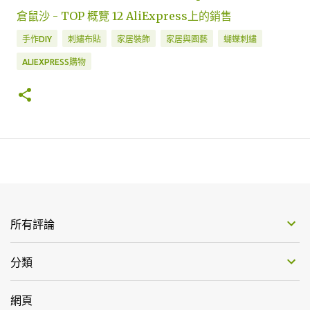
倉鼠沙 - TOP 概覽 12 AliExpress上的銷售
手作DIY
刺繡布貼
家居裝飾
家居與園藝
蝴蝶刺繡
ALIEXPRESS購物
所有評論
分類
網頁