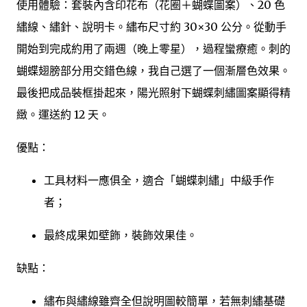
使用體驗：套裝內含印花布（花圈＋蝴蝶圖案）、20 色
繡線、繡針、說明卡。繡布尺寸約 30×30 公分。從動手
開始到完成約用了兩週（晚上零星），過程蠻療癒。刺的
蝴蝶翅膀部分用交錯色線，我自己選了一個漸層色效果。
最後把成品裝框掛起來，陽光照射下蝴蝶刺繡圖案顯得精
緻。運送約 12 天。
優點：
工具材料一應俱全，適合「蝴蝶刺繡」中級手作
者；
最終成果如壁飾，裝飾效果佳。
缺點：
繡布與繡線雖齊全但說明圖較簡單，若無刺繡基礎