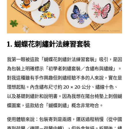
1. 蝴蝶花刺繡針法練習套裝
我第一眼被這款「蝴蝶花刺繡針法練習套裝」吸引，是因
為包裝上明確標示「初學者刺繡套裝／含繡布與繡線」。
對我這種雖有手作興趣但刺繡經驗不多的人來說，實在是
理想起點。內含繡布尺寸約 20 × 20 公分、繡線十色、
以及基礎刺繡針和說明書。因為我想在陽台椅墊上刺個蝴
蝶圖案，這款結合「蝴蝶刺繡」概念非常吻合。
使用體驗來說：包裝寄到是兩週，運送過程稍慢（從中國
寄到荷蘭／德國－荷蘭中轉），但外盒無損。拆開後：繡