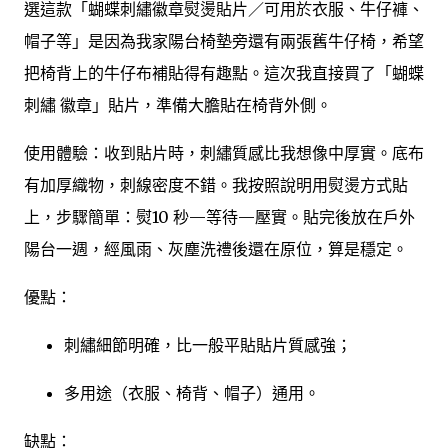
選這款「蝴蝶刺繡徽章熨燙貼片／可用於衣服、牛仔褲、
帽子等」是因為我家陽台椅墊旁還有兩張舊牛仔椅，希望
把椅背上的牛仔布補貼得有趣點。這次我直接買了「蝴蝶
刺繡 徽章」貼片，準備大膽貼在椅背外側。
使用體驗：收到貼片時，刺繡質感比我想像中厚實。底布
有加厚織物，刺線密度不錯。我按照說明用熨燙方式貼
上，步驟簡單：熨10 秒—等待—壓實。貼完後放在戶外
陽台一週，經風雨、灰塵洗禮後還在原位，算是穩定。
優點：
刺繡細節明確，比一般平貼貼片質感強；
多用途（衣服、椅背、帽子）通用。
缺點：