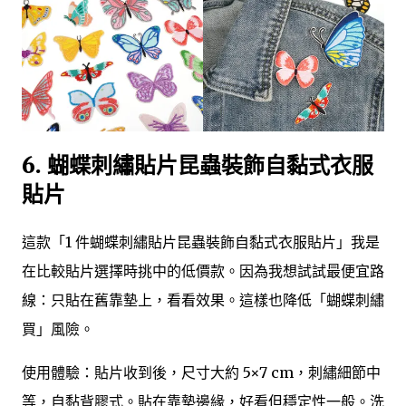
6. 蝴蝶刺繡貼片昆蟲裝飾自黏式衣服
貼片
這款「1 件蝴蝶刺繡貼片昆蟲裝飾自黏式衣服貼片」我是
在比較貼片選擇時挑中的低價款。因為我想試試最便宜路
線：只貼在舊靠墊上，看看效果。這樣也降低「蝴蝶刺繡
買」風險。
使用體驗：貼片收到後，尺寸大約 5×7 cm，刺繡細節中
等，自黏背膠式。貼在靠墊邊緣，好看但穩定性一般。洗