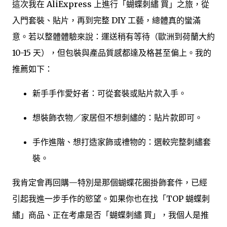
這次我在 AliExpress 上進行「蝴蝶刺繡 買」之旅，從
入門套裝、貼片，再到完整 DIY 工藝，總體真的蠻滿
意。若以整體體驗來說：運送稍有等待（歐洲到荷蘭大約
10-15 天），但包裝與產品質感都達及格甚至偏上。我的
推薦如下：
新手手作愛好者：可從套裝或貼片款入手。
想裝飾衣物／家居但不想刺繡的：貼片款即可。
手作進階、想打造家飾或禮物的：選較完整刺繡套
裝。
我肯定會再回購—特別是那個蝴蝶花圈掛飾套件，已經
引起我進一步手作的慾望。如果你也在找「TOP 蝴蝶刺
繡」商品、正在考慮是否「蝴蝶刺繡 買」，我個人是推