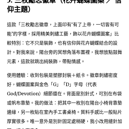
5. 三枚勵志徽章（花卉蝴蝶圖案 ／ 信
仰主題）
這款「三枚勵志徽章，上面印有‘有了上帝，一切皆有可
能’的字樣，採用精美刺繡工藝，飾以花卉蝴蝶圖案」比
較特別：它不只是裝飾，也有信仰與花卉蝴蝶結合的設
計。對我來說，陽台旁的冥想角落布置裡，我想放點鼓舞
元素，這款就跳出純裝飾，帶點情感。
使用體驗：收到包裝是塑膠封裝＋紙卡。徽章刺繡密度
好，蝴蝶圖案與金色「G」「D」字母（代表
God/Devotion）細節還在。背面是別針式，可別在布袋
或帆布靠墊。我的做法：把其中一枚別在陽台小椅背靠墊
邊緣，另一枚貼在室內手工書桌椅。質料手感比一般貼片
厚實很多。唯一意外是別針固定處稍硬，我小改用縫針加