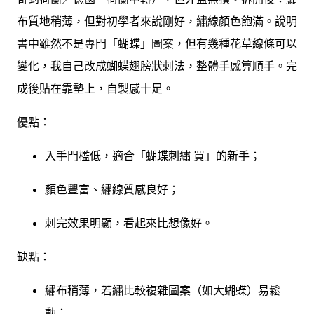
布質地稍薄，但對初學者來說剛好，繡線顏色飽滿。說明
書中雖然不是專門「蝴蝶」圖案，但有幾種花草線條可以
變化，我自己改成蝴蝶翅膀狀刺法，整體手感算順手。完
成後貼在靠墊上，自製感十足。
優點：
入手門檻低，適合「蝴蝶刺繡 買」的新手；
顏色豐富、繡線質感良好；
刺完效果明顯，看起來比想像好。
缺點：
繡布稍薄，若繡比較複雜圖案（如大蝴蝶）易鬆
動；