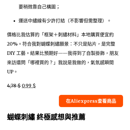
要稍微靠自己構圖；
運送中繡線有少許打結（不影響但需整理）。
價格比我估算的「框架＋刺繡材料」本地購買便宜約
20%。符合我對蝴蝶刺繡願景：不只是貼片，是完整
DIY 工藝。結果比預期好——我得到了自製掛飾，朋友
來訪還問「哪裡買的？」我說是我做的，氣氛感瞬間
UP。
4,78 $
0,99 $
在Aliexpress查看商品
蝴蝶刺繡 終極感想與推薦