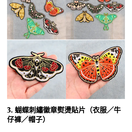
3. 蝴蝶刺繡徽章熨燙貼片（衣服／牛
仔褲／帽子）