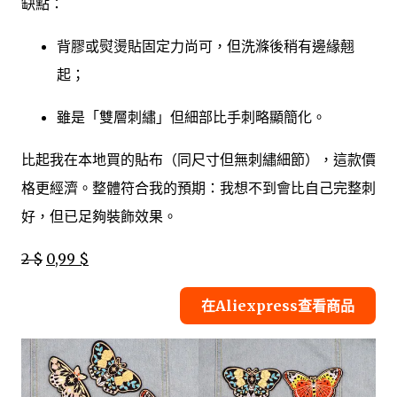
缺點：
背膠或熨燙貼固定力尚可，但洗滌後稍有邊緣翹
起；
雖是「雙層刺繡」但細部比手刺略顯簡化。
比起我在本地買的貼布（同尺寸但無刺繡細節），這款價
格更經濟。整體符合我的預期：我想不到會比自己完整刺
好，但已足夠裝飾效果。
2 $
0,99 $
在Aliexpress查看商品