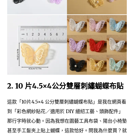
2. 10 片4.5×4公分雙層刺繡蝴蝶布貼
這款「10片4.5×4 公分雙層刺繡蝴蝶布貼」是我在網頁看
到「彩色網紗貼花／適用於 DIY 縫紉工藝、頭飾配件」
那行字時就心動。因為我想在園藝工具布袋、陽台小椅墊
甚至手工髮夾上貼上蝴蝶，這款恰好。問我為什麼買？就