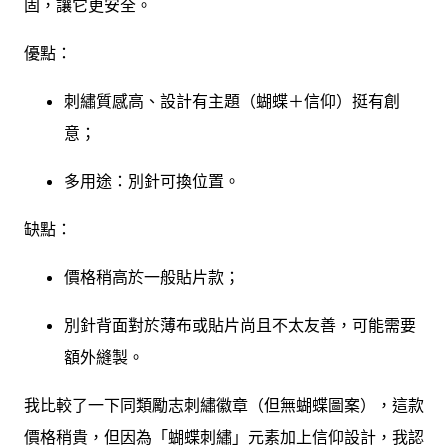
固，讓它更安全。
優點：
刺繡質感高、設計有主題（蝴蝶＋信仰）挺有創
意；
多用途：別針可換位置。
缺點：
價格稍高於一般貼片款；
別針背面對於薄布或貼片尚且不太友善，可能需要
額外縫製。
我比較了一下同類勵志刺繡徽章（但無蝴蝶圖案），這款
價格稍貴，但因為「蝴蝶刺繡」元素加上信仰設計，我認