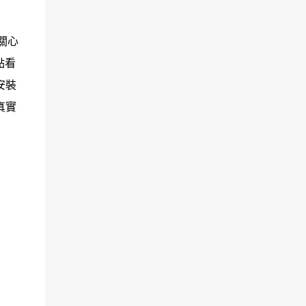
關心
點看
安裝
真實