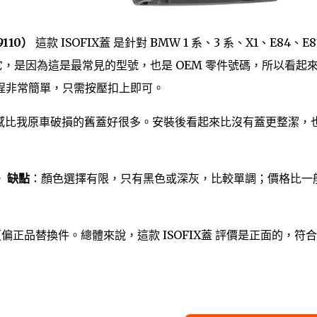
9110）
這款 ISOFIX蓋 是針對 BMW 1 系、3 系、X1、E84、E
選它，是因為這是最常見的型號，也是 OEM 零件號碼，所以看起
程非常簡單，只需按壓扣上即可。
質感比我原車破損的舊蓋好很多。安裝後看起來比沒有蓋更整潔，
。
缺點
：顏色選擇有限，只有黑色或深灰，比較單調；價格比一
更偏正品替換件。總體來說，這款 ISOFIX蓋 評價是正面的，符