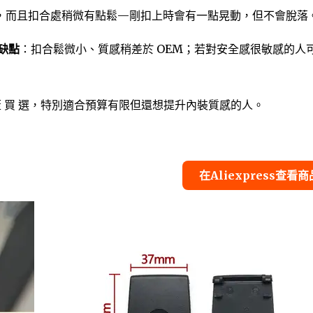
，而且扣合處稍微有點鬆—剛扣上時會有一點晃動，但不會脫落
缺點
：扣合鬆微小、質感稍差於 OEM；若對安全感很敏感的人
X蓋 買 選，特別適合預算有限但還想提升內裝質感的人。
在Aliexpress查看商