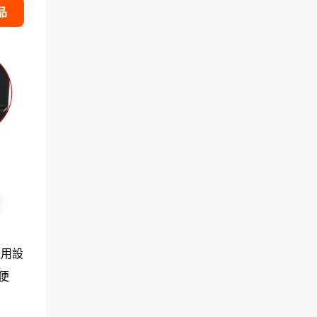
品
通用設
稍便