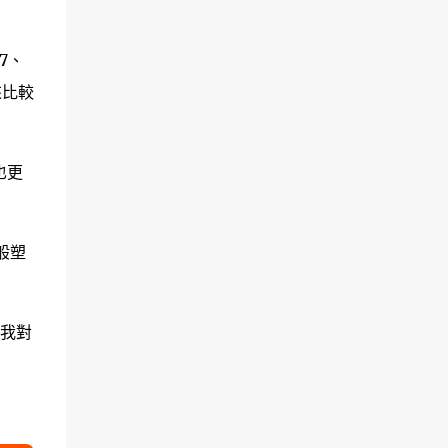
87、
來比較
也更
般塑
合我對