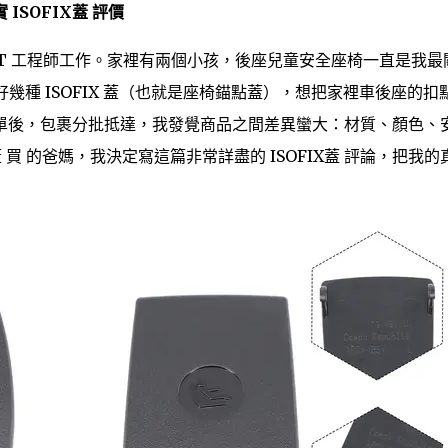
ISOFIX蓋 評價
 IT 工程師工作。家裡有兩個小孩，後座兒童安全座椅一直是我最
單了好幾種 ISOFIX 蓋（也就是座椅錨點蓋），想把家裡車後座的扣
單後，包裹分批抵達，我發覺商品之間差異蠻大：材質、顏色、
 買 的爸媽，我決定寫這篇非常詳盡的 ISOFIX蓋 評論，把我的