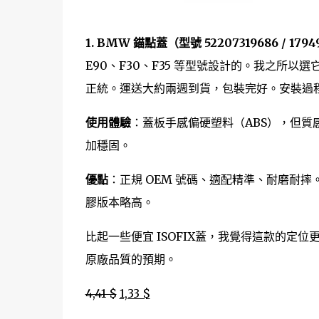
1. BMW 錨點蓋（型號 52207319686 / 1794
E90、F30、F35 等型號設計的。我之所以
正統。運送大約兩週到貨，包裝完好。安裝過
使用體驗
：蓋板手感偏硬塑料（ABS），但
加穩固。
優點
：正規 OEM 號碼、適配精準、耐磨耐摔
膠版本略高。
比起一些便宜 ISOFIX蓋，我覺得這款的定位
原廠品質的預期。
4,41 $
1,33 $