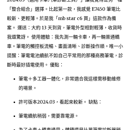
「整合組合」選擇。比起第一款，我感覺 E7450 筆電比
較新、更輕薄。於是我「mb star c6 買」這款作為備
案。 運送：大約 13 天到貨，筆電外型相對輕薄，收貨時
我還驚訝。 使用體驗：我先測一輛卡車，再一輛普通轎
車。筆電的觸控板流暢、畫面清晰、診斷操作順。唯一小
提醒：筆電電池續航不如自己平常用的那種商務筆電，診
斷時最好插電使用。 優點：
筆電＋多工器一體化，非常適合我這樣需移動維修
的場景。
許可版本2024.03，看起來較新。 缺點：
筆電續航稍弱，需要靠電源。
為了卡車＋轎車通用，體積還是比單筆電診斷器稍