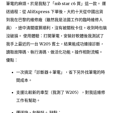
筆電的麻煩。於是我點了「mb star c6 買」這一款。 運
送過程：從 AliExpress 下單後，大約十天從中國出貨
到我在巴黎的維修廠（雖然我是法國工作的臨時維修人
員），途中清關還算順利，沒有被關稅卡住。收到時包裝
沒破損。 使用體驗：打開筆電，安裝好軟體後我測試了
我手上最近的一台 W205 賓士，結果能成功連接診斷，
讀取故障碼、執行清碼、做活化功能。操作相對流暢。
優點：
一次搞定「診斷器＋筆電」，省下另外找筆電的時
間成本。
支援比較新的車型（我測了 W205），對我這維修
工作有幫助。
運送快、包裝好。 缺點：