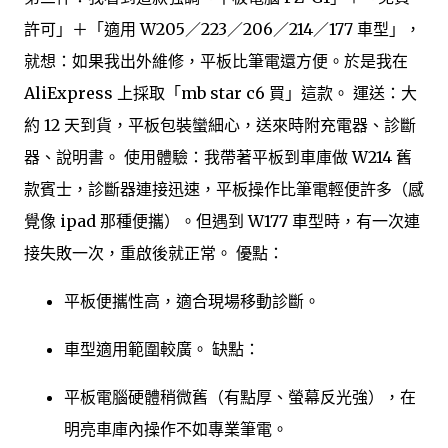
許可」＋「適用 W205／223／206／214／177 車型」，
就想：如果我出外維修，平板比筆電還方便。於是我在
AliExpress 上採取「mb star c6 買」這款。 運送：大
約 12 天到貨，平板包裝蠻細心，送來時附充電器、診斷
器、說明書。 使用體驗：我帶著平板到車庫做 W214 舊
款賓士，診斷器連接迅速，平板操作比筆電輕便許多（感
覺像 ipad 那種便攜）。但遇到 W177 車型時，有一次連
接失敗一次，重啟後就正常。 優點：
平板便攜性高，適合現場移動診斷。
車型適用範圍較廣。 缺點：
平板電腦硬體稍微舊（有點厚、螢幕反光強），在
明亮車庫內操作不如專業筆電。