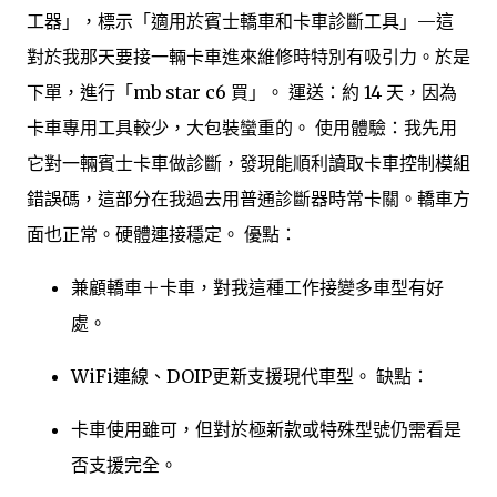
工器」，標示「適用於賓士轎車和卡車診斷工具」—這
對於我那天要接一輛卡車進來維修時特別有吸引力。於是
下單，進行「mb star c6 買」。 運送：約 14 天，因為
卡車專用工具較少，大包裝蠻重的。 使用體驗：我先用
它對一輛賓士卡車做診斷，發現能順利讀取卡車控制模組
錯誤碼，這部分在我過去用普通診斷器時常卡關。轎車方
面也正常。硬體連接穩定。 優點：
兼顧轎車＋卡車，對我這種工作接變多車型有好
處。
WiFi連線、DOIP更新支援現代車型。 缺點：
卡車使用雖可，但對於極新款或特殊型號仍需看是
否支援完全。