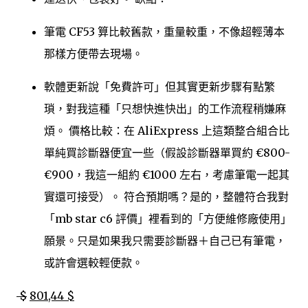
筆電 CF53 算比較舊款，重量較重，不像超輕薄本
那樣方便帶去現場。
軟體更新說「免費許可」但其實更新步驟有點繁
瑣，對我這種「只想快進快出」的工作流程稍嫌麻
煩。 價格比較：在 AliExpress 上這類整合組合比
單純買診斷器便宜一些（假設診斷器單買約 €800-
€900，我這一組約 €1000 左右，考慮筆電一起其
實還可接受）。 符合預期嗎？是的，整體符合我對
「mb star c6 評價」裡看到的「方便維修廠使用」
願景。只是如果我只需要診斷器＋自己已有筆電，
或許會選較輕便款。
$
801,44 $