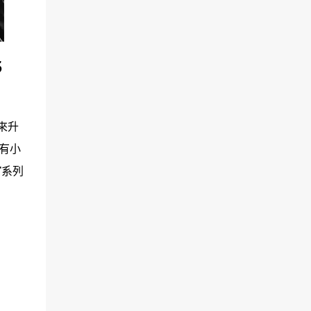
5
來升
有小
F系列