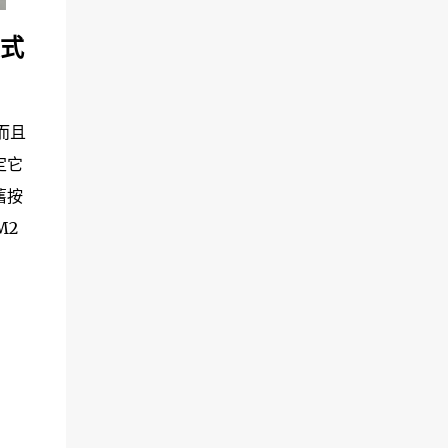
模式
而且
定它
舊按
M2