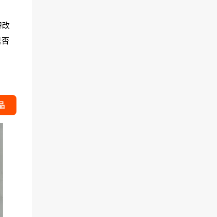
牌改
是否
品