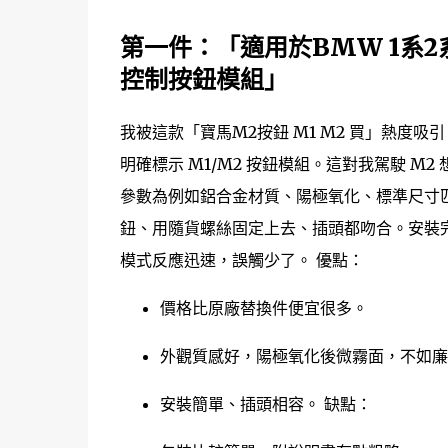
第一件：
「適用於BMW 1系2
控制按鈕模組」
我被這款「寶馬M2按鈕 M1 M2 買」熱度吸引
明確標示 M1/M2 按鈕模組。這對我駕駛 
參數為例如鋁合金材質、陽極氧化、標準尺寸
鈕、用隨貨螺絲固定上去、插頭都吻合。安裝完
模式反應迅速，誤觸少了。 優點：
價格比原廠替換件便宜很多。
外觀質感好，陽極氧化後微霧面，不如廉
安裝簡單、插頭相容。 缺點：