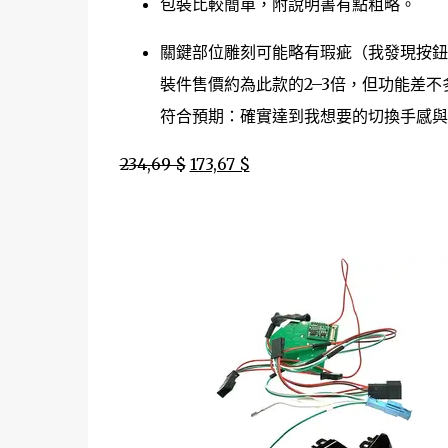
包裝比較簡單，附說明書有點粗略。
關鍵部位雕刻可能略有瑕疵（我發現按鈕
裝件售價約為此款的2–3倍，但功能差不多
符合預期：確實達到我想要的切換手感與
234,69 $
173,67 $