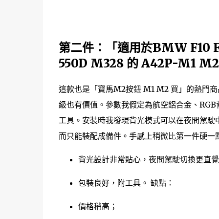
第二件：
「適用於BMW F10 F20 
550D M328 的 A42P-M
這款也是「寶馬M2按鈕 M1 M2 買」的熱
級也有價值。參數我假定為航空鋁合金、RGB
工具。安裝時我發現背光模式可以在夜間駕駛
而只能裝配成備件。手感上稍微比第一件硬一點
背光設計非常貼心，夜間駕駛切換更直覺
包裝良好，附工具。 缺點：
價格稍高；