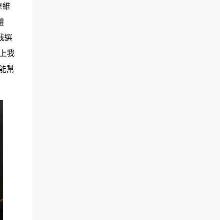
車維
體
我選
加上我
能幫