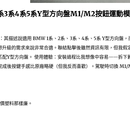
系3系4系5系Y型方向盤M1/M2按鈕運動
：其描述說適用 BMW 1系、2系、3系、4系、5系 Y型方向盤，
M2 想升級的需求來說非常合適。聯結點擊後雖然資訊有限，但我假
匹配Y型方向盤。 使用體驗：安裝過程比我想像中容易——拆下
成後按鍵手感比原廠略硬（但我反而喜歡）。駕駛時切換 M1/
價塑料那樣廉。