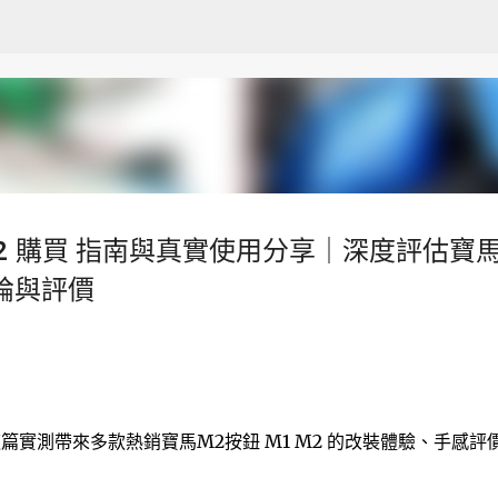
跳至主要內容
M2 購買 指南與真實使用分享｜深度評估寶
評論與評價
？這篇實測帶來多款熱銷寶馬M2按鈕 M1 M2 的改裝體驗、手感評