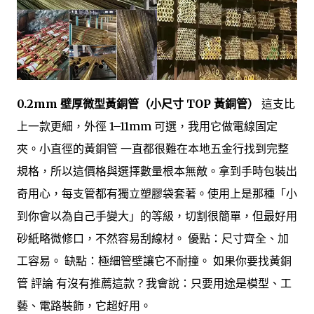
0.2mm 壁厚微型黃銅管（小尺寸 TOP 黃銅管）
這支比
上一款更細，外徑 1–11mm 可選，我用它做電線固定
夾。小直徑的黃銅管 一直都很難在本地五金行找到完整
規格，所以這價格與選擇數量根本無敵。拿到手時包裝出
奇用心，每支管都有獨立塑膠袋套著。使用上是那種「小
到你會以為自己手變大」的等級，切割很簡單，但最好用
砂紙略微修口，不然容易刮線材。 優點：尺寸齊全、加
工容易。 缺點：極細管壁讓它不耐撞。 如果你要找黃銅
管 評論 有沒有推薦這款？我會說：只要用途是模型、工
藝、電路裝飾，它超好用。