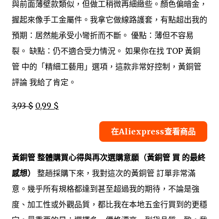
與前面薄壁款類似，但做工稍微再細緻些。顏色偏暗金，
握起來像手工金屬件。我拿它做線路護套，有點超出我的
預期：居然能承受小彎折而不斷。 優點：薄但不容易
裂。 缺點：仍不適合受力情況。 如果你在找 TOP 黃銅
管 中的「精細工藝用」選項，這款非常好控制，黃銅管
評論 我給了肯定。
3,93 $
0,99 $
在Aliexpress查看商品
黃銅管 整體購買心得與再次選購意願（黃銅管 買 的最終
感想）
整趟採購下來，我對這次的黃銅管 訂單非常滿
意。幾乎所有規格都達到甚至超過我的期待，不論是強
度、加工性或外觀品質，都比我在本地五金行買到的更穩