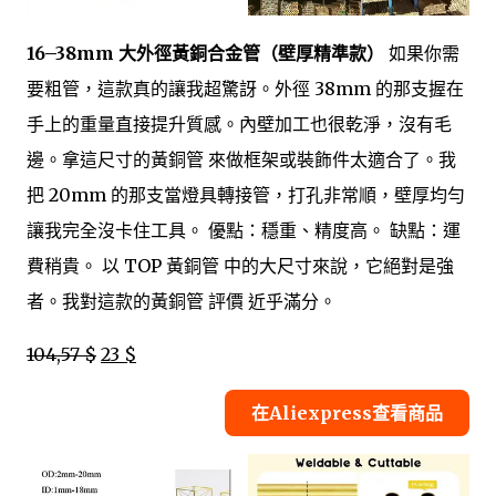
16–38mm 大外徑黃銅合金管（壁厚精準款）
如果你需
要粗管，這款真的讓我超驚訝。外徑 38mm 的那支握在
手上的重量直接提升質感。內壁加工也很乾淨，沒有毛
邊。拿這尺寸的黃銅管 來做框架或裝飾件太適合了。我
把 20mm 的那支當燈具轉接管，打孔非常順，壁厚均勻
讓我完全沒卡住工具。 優點：穩重、精度高。 缺點：運
費稍貴。 以 TOP 黃銅管 中的大尺寸來說，它絕對是強
者。我對這款的黃銅管 評價 近乎滿分。
104,57 $
23 $
在Aliexpress查看商品