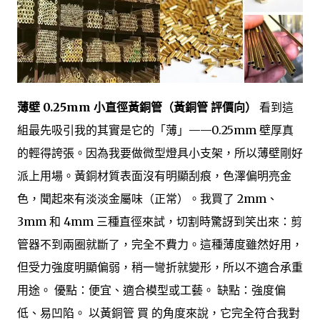
薄壁 0.25mm 小直徑黃銅管（黃銅管 評價向）
看到這
組最先吸引我的其實是它的「薄」——0.25mm 壁厚真
的輕得誇張。因為我要做微型燈具小支架，所以薄壁剛好
派上用場。黃銅材質表面沒有明顯刮痕，色澤偏明亮金
色，聞起來有淡淡金屬味（正常）。我買了 2mm、
3mm 和 4mm 三種直徑來試，切割時驚訝到笑出來：剪
管器不到兩圈就斷了，完全不費力。這種薄度雖然好用，
但受力強度明顯偏弱，稍一彎折就變形，所以不適合承重
用途。 優點：便宜、適合模型或工藝。 缺點：強度偏
低、易凹陷。 以黃銅管 買 的角度來說，它完全符合我對