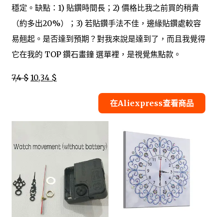
穩定。缺點：1) 貼鑽時間長；2) 價格比我之前買的稍貴
（約多出20%）；3) 若貼鑽手法不佳，邊緣貼鑽處較容
易翹起。是否達到預期？對我來說是達到了，而且我覺得
它在我的 TOP 鑽石畫鐘 選單裡，是視覺焦點款。
7,4 $
10,34 $
在Aliexpress查看商品