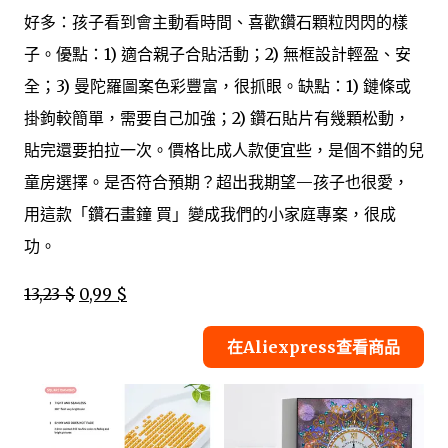
好多：孩子看到會主動看時間、喜歡鑽石顆粒閃閃的樣
子。優點：1) 適合親子合貼活動；2) 無框設計輕盈、安
全；3) 曼陀羅圖案色彩豐富，很抓眼。缺點：1) 鏈條或
掛鉤較簡單，需要自己加強；2) 鑽石貼片有幾顆松動，
貼完還要拍拉一次。價格比成人款便宜些，是個不錯的兒
童房選擇。是否符合預期？超出我期望—孩子也很愛，
用這款「鑽石畫鐘 買」變成我們的小家庭專案，很成
功。
13,23 $
0,99 $
在Aliexpress查看商品