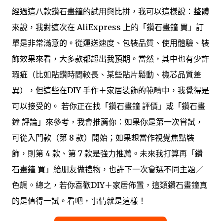
經過這八款鑽石畫鐘的試用與比拼，我可以這樣說：整體
來說，我對這次在 AliExpress 上的「鑽石畫鐘 買」訂
單是非常滿意的。從運送速度、包裝品質、使用體驗、裝
飾效果來看，大多款都超出我預期。當然，其中也有少許
瑕疵（比如貼鑽時間較長、某些貼片鬆動、機芯品質差
異），但這些在DIY 手作＋家居裝飾的範疇中，我覺得是
可以接受的。 若你正在找「鑽石畫鐘 評價」或「鑽石畫
鐘 評論」來參考，我會推薦你：如果你是第一次嘗試，
可從入門款（第 8 款）開始；如果想當作視覺焦點裝
飾，則第 4 款、第 7 款是強力推薦。未來我打算再「鑽
石畫鐘 買」給朋友做禮物，也許下一次會選不同主題／
色調。總之，若你喜歡DIY＋家居佈置，這類鑽石畫鐘真
的是值得一試。看吧，事情就是這樣！