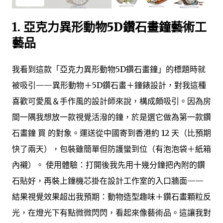
1.
亞克力異形動物5D鑽石畫鐘藝術工
藝品
我看到這款「亞克力異形動物5D鑽石畫鐘」的標題時就
被吸引——異形動物＋5D鑽石畫＋鐘錶設計，對我這種
喜歡可愛風＆手作風的設計師來說，構成頗吸引。因為房
間一隅我想放一款視覺活潑的鐘，於是選它做為第一款鑽
石畫鐘 買 的對象。運送從中國寄到香港約 12 天（比預期
快了兩天），包裝雖簡單但防護蠻到位（有泡泡袋＋紙箱
內襯）。 使用體驗：打開後我先用十幾分鐘把內附的鑽
石貼好，再裝上鐘機芯掛在設計工作室的入口牆面——
結果視覺效果超出我預期：動物造型趣味＋鑽石畫顆粒反
光，在燈光下有點微微閃閃，看起來像藝術品。這讓我對