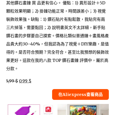
其他鑽石畫鐘 買 品更有信心。 優點：1) 異形設計＋5D
顆粒效果明顯；2) 掛鐘功能正常，時間誤差小；3) 視覺
裝飾效果強。缺點：1) 鑽石貼片有點鬆散，我貼完有兩
三片掉落，需要黏回；2) 說明書英文不太詳細，新手貼
鑽石畫的步驟要自己摸索。價格比類似普通鐘＋畫風格產
品貴大約30–40%，但我認為為了視覺＋DIY樂趣，是值
得的。是否符合預期？完全符合，甚至比我預想的裝飾效
果更好。這款在我的八款 TOP 鑽石畫鐘 評價中，屬於高
分款。
5,99 $
0,99 $
在Aliexpress查看商品