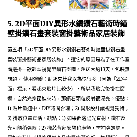
5.
2D平面DIY異形水鑽鑽石藝術時鐘
壁掛鑽石畫套裝窗掛藝術品家居裝飾
第五項「2D平面DIY異形水鑽鑽石藝術時鐘壁掛鑽石畫
套裝窗掛藝術品家居裝飾」。選它的原因是為了在工作室
窗邊掛一款輕盈視覺型鑽石畫鐘。運送大約13天，包裝無
問題。 使用體驗：貼起來比我以為快很多（因為「2D平
面」標示，看起來貼片比較少），所以我貼完後掛在窗
邊，自然光穿窗進來時，那鑽石顆粒反射很漂亮。優點：
1) 貼片量適中，DIY時間合理；2) 異形設計讓視覺獨特；
3) 掛放位置靈活。缺點：1) 如果窗邊陽光直射，鑽石反
光可能稍強眼；2) 機芯背部安裝稍麻煩，需補強螺絲。