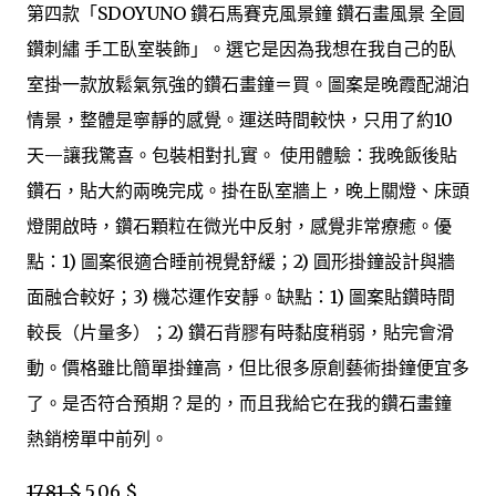
第四款「SDOYUNO 鑽石馬賽克風景鐘 鑽石畫風景 全圓
鑽刺繡 手工臥室裝飾」。選它是因為我想在我自己的臥
室掛一款放鬆氣氛強的鑽石畫鐘＝買。圖案是晚霞配湖泊
情景，整體是寧靜的感覺。運送時間較快，只用了約10
天—讓我驚喜。包裝相對扎實。 使用體驗：我晚飯後貼
鑽石，貼大約兩晚完成。掛在臥室牆上，晚上關燈、床頭
燈開啟時，鑽石顆粒在微光中反射，感覺非常療癒。優
點：1) 圖案很適合睡前視覺舒緩；2) 圓形掛鐘設計與牆
面融合較好；3) 機芯運作安靜。缺點：1) 圖案貼鑽時間
較長（片量多）；2) 鑽石背膠有時黏度稍弱，貼完會滑
動。價格雖比簡單掛鐘高，但比很多原創藝術掛鐘便宜多
了。是否符合預期？是的，而且我給它在我的鑽石畫鐘
熱銷榜單中前列。
17,81 $
5,06 $