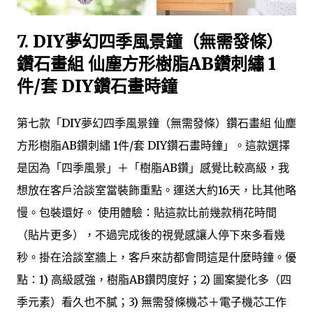
7.
DIY夢幻四季風景鐘（無需發條）
鑽石畫組 仙塵方形樹脂AB鑽刺繡 1
件/套 DIY鑽石畫時鐘
第七款「DIY夢幻四季風景鐘（無需發條）鑽石畫組 仙塵
方形樹脂AB鑽刺繡 1件/套 DIY鑽石畫時鐘」。這款選擇
是因為「四季風景」＋「樹脂AB鑽」感覺比較高級，我
想放在客戶洽談室當裝飾重點。運送大約16天，比其他略
慢。包裝還好。 使用體驗：貼這款比前幾款稍花時間
（貼片更多），不過完成後的視覺感讓人停下來多看幾
秒。掛在洽談室牆上，客戶來訪都會問這是什麼時鐘。優
點：1) 高級感強，樹脂AB鑽閃度好；2) 圖案變化多（四
季元素）看久也不膩；3) 無需發條機芯＋電子機芯工作