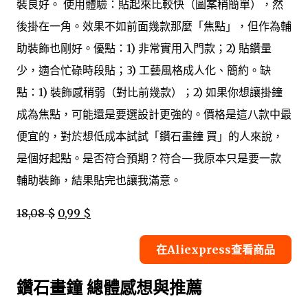
裝良好。 使用體驗：貼起來比較快（圖案稍簡單），然
後掛在一角。效果不如前面幾款那麼「焦點」，但作為輔
助裝飾也剛好。優點：1) 非常實用入門款；2) 貼鑽量
少，適合忙碌時段貼；3) 工藝風格成人化、簡約。缺
點：1) 裝飾感稍弱（對比前幾款）；2) 如果你想讓掛鐘
成為焦點，可能還是要選設計更強的。價格是這八款中最
便宜的，對於想低成本試試「鑽石畫鐘 買」的人來說，
是個好起點。是否符合預期？符合—我原本只是要一款
輔助裝飾，結果貼完也讓我滿意。
18,08 $
0,99 $
在Aliexpress查看商品
鑽石畫鐘 總體感想與推薦