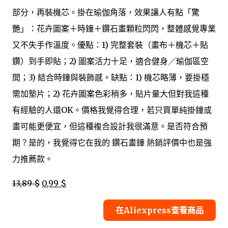
部分，再裝機芯。掛在瑜伽角落，效果讓人有點「驚
艷」：花卉圖案＋時鐘＋鑽石畫顆粒閃閃，整體感覺專業
又不失手作溫度。優點：1) 完整套裝（畫布＋機芯＋貼
鑽）到手即貼；2) 圖案活力十足，適合健身／瑜伽區空
間；3) 結合時鐘與裝飾感。缺點：1) 機芯略薄，要掛穩
需加墊片；2) 花卉圖案色彩稍多，貼片量大但對我這種
有經驗的人還OK。價格我覺得合理，若只買單純掛鐘或
畫可能更便宜，但這種複合設計我很滿意。是否符合預
期？是的，我覺得它在我的 鑽石畫鐘 熱銷評價中也是強
力推薦款。
13,89 $
0,99 $
在Aliexpress查看商品