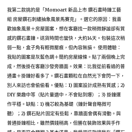
我第二款挑的是「Momoart 新品上市 鑽石畫時鐘工藝
組 房屋鑽石刺繡抽象風景馬賽克」。選它的原因：我喜
歡抽象風景＋房屋圖案，想在客廳找一款稍微靜謐卻有質
感的鑽石畫鐘。送貨時間也蠻快，大約14天。包裝這次稍
弱一點，盒子角有輕微壓痕，但內容無損。 使用體驗：
我貼的圖案是灰藍色調＋簡約房屋線條。貼了兩個晚上完
成，然後掛在客廳沙發旁牆面。效果：比我從前看過的普
通畫＋掛鐘好看多了。鑽石畫顆粒在自然光下會閃一下，
別人來訪也會偷偷看。優點：1) 圖案設計成熟有質感；2)
DIY 樂趣中等（貼片量適中，不會貼到爆）；3) 掛鐘運
作平穩。缺點：1) 機芯較為基礎（鐘針聲音略微可
聽）；2) 鑽石貼片固定有些鬆，靠牆面會偶有滑動。與
普通掛鐘相比，雖然價錢稍高，但勝在裝飾效果與手作