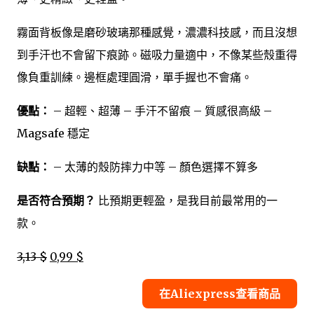
霧面背板像是磨砂玻璃那種感覺，濃濃科技感，而且沒想
到手汗也不會留下痕跡。磁吸力量適中，不像某些殼重得
像負重訓練。邊框處理圓滑，單手握也不會痛。
優點：
– 超輕、超薄 – 手汗不留痕 – 質感很高級 –
Magsafe 穩定
缺點：
– 太薄的殼防摔力中等 – 顏色選擇不算多
是否符合預期？
比預期更輕盈，是我目前最常用的一
款。
3,13 $
0,99 $
在Aliexpress查看商品