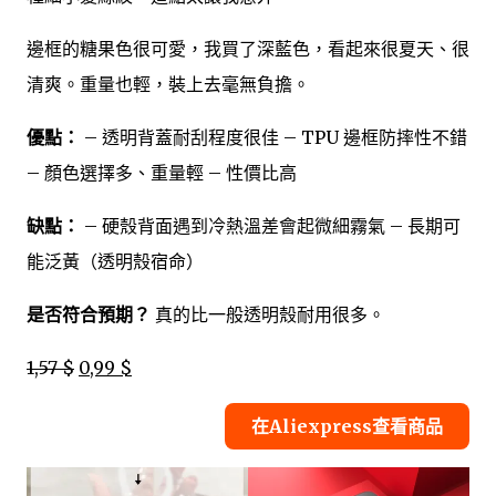
邊框的糖果色很可愛，我買了深藍色，看起來很夏天、很
清爽。重量也輕，裝上去毫無負擔。
優點：
– 透明背蓋耐刮程度很佳 – TPU 邊框防摔性不錯
– 顏色選擇多、重量輕 – 性價比高
缺點：
– 硬殼背面遇到冷熱溫差會起微細霧氣 – 長期可
能泛黃（透明殼宿命）
是否符合預期？
真的比一般透明殼耐用很多。
1,57 $
0,99 $
在Aliexpress查看商品