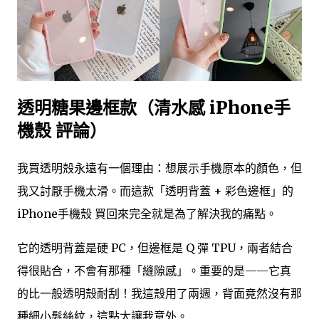
透明糖果邊框款（清水感 iPhone手
機殼 評論）
我買透明殼永遠有一個理由：想展示手機原本的顏色，但
我又討厭手機太滑。而這款「透明背蓋 + 彩色邊框」的
iPhone手機殼 買回來完全就是為了解決我的痛點。
它的透明背蓋是硬 PC，但邊框是 Q 彈 TPU，兩者結合
得很貼合，不會有那種「縫隙感」。重要的是——它真
的比一般透明殼耐刮！我這殼用了兩週，背面竟然沒有那
種細小髮絲紋，這點太讓我意外。