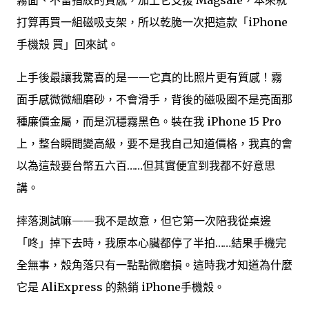
霧面、不留指紋的質感，加上它支援 Magsafe，本來就
打算再買一組磁吸支架，所以乾脆一次把這款「iPhone
手機殼 買」回來試。
上手後最讓我驚喜的是——它真的比照片更有質感！霧
面手感微微細磨砂，不會滑手，背後的磁吸圈不是亮面那
種廉價金屬，而是沉穩霧黑色。裝在我 iPhone 15 Pro
上，整台瞬間變高級，要不是我自己知道價格，我真的會
以為這殼要台幣五六百……但其實便宜到我都不好意思
講。
摔落測試嘛——我不是故意，但它第一次陪我從桌邊
「咚」掉下去時，我原本心臟都停了半拍……結果手機完
全無事，殼角落只有一點點微磨損。這時我才知道為什麼
它是 AliExpress 的熱銷 iPhone手機殼。