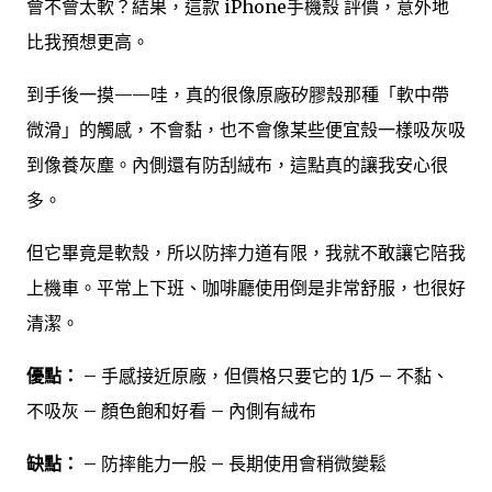
會不會太軟？結果，這款 iPhone手機殼 評價，意外地
比我預想更高。
到手後一摸——哇，真的很像原廠矽膠殼那種「軟中帶
微滑」的觸感，不會黏，也不會像某些便宜殼一樣吸灰吸
到像養灰塵。內側還有防刮絨布，這點真的讓我安心很
多。
但它畢竟是軟殼，所以防摔力道有限，我就不敢讓它陪我
上機車。平常上下班、咖啡廳使用倒是非常舒服，也很好
清潔。
優點：
– 手感接近原廠，但價格只要它的 1/5 – 不黏、
不吸灰 – 顏色飽和好看 – 內側有絨布
缺點：
– 防摔能力一般 – 長期使用會稍微變鬆