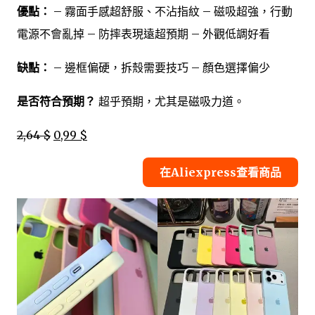
優點：
– 霧面手感超舒服、不沾指紋 – 磁吸超強，行動
電源不會亂掉 – 防摔表現遠超預期 – 外觀低調好看
缺點：
– 邊框偏硬，拆殼需要技巧 – 顏色選擇偏少
是否符合預期？
超乎預期，尤其是磁吸力道。
2,64 $
0,99 $
在Aliexpress查看商品