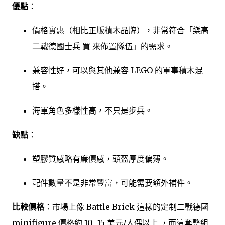
優點
：
價格實惠（相比正版積木品牌），非常符合「樂高
二戰德國士兵 買 來佈置隊伍」的需求。
兼容性好，可以與其他兼容 LEGO 的軍事積木混
搭。
海軍角色多樣性高，不只是步兵。
缺點
：
塑膠質感略有廉價感，頭盔厚度偏薄。
配件數量不是非常豐富，可能需要額外補件。
比較價格
：市場上像 Battle Brick 這樣的定制二戰德國
minifigure 價格約 10–15 美元/人偶以上
，而這套整組