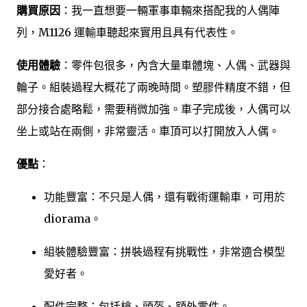
購買原因
：我一直想要一輛軍事車輛來搭配我的人偶陣
列，M1126 運輸車聽起來實用且具有代表性。
使用體驗
：零件包很多，內含大量車體塊、人偶、武器與
輪子。組裝過程大概花了兩晚時間。塑膠件精度不錯，但
部分接合處略鬆，需要稍微加強。車子完成後，人偶可以
坐上或站在兩側，非常靈活。車頂可以打開放入人偶。
優點
：
功能豐富：不只是人偶，還有戰術運輸車，可用於
diorama。
組裝體驗豐富：拼裝過程有挑戰性，非常適合模型
愛好者。
配件完整：包括槍、頭盔、額外零件。