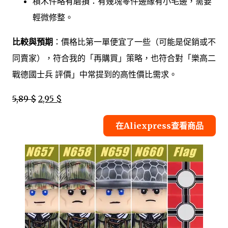
積木件略有磨損：有幾塊零件邊緣有小毛邊，需要
輕微修整。
比較與預期
：價格比第一單便宜了一些（可能是促銷或不
同賣家），符合我的「再購買」策略，也符合對「樂高二
戰德國士兵 評價」中常提到的高性價比需求。
5,89 $
2,95 $
在Aliexpress查看商品