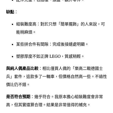
缺點
：
組裝難度高：對於只想「簡單擺飾」的人來說，可
能稍麻煩。
某些拼合件有間隙：完成後接縫處明顯。
塑膠厚度不如正牌 LEGO，質感稍輕。
與純人偶產品比較
：相比僅買人偶的「樂高二戰德國士
兵」套件，這款多了一輛車，但價格自然高一些。不過性
價比仍不錯。
是否符合預期
：幾乎符合。我原本擔心組裝難度會非常
高，但其實還算合理。結果是非常值得的補充。