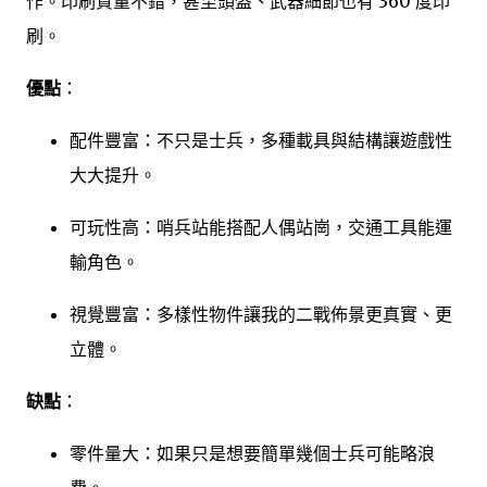
作。印刷質量不錯，甚至頭盔、武器細節也有 360 度印
刷。
優點
：
配件豐富：不只是士兵，多種載具與結構讓遊戲性
大大提升。
可玩性高：哨兵站能搭配人偶站崗，交通工具能運
輸角色。
視覺豐富：多樣性物件讓我的二戰佈景更真實、更
立體。
缺點
：
零件量大：如果只是想要簡單幾個士兵可能略浪