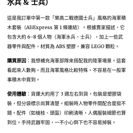
水兵 & 士兵）
這是我訂單中第一款「樂高二戰德國士兵」風格的海軍積
木套裝（AliExpress 第 1 條連結）。根據賣家描述，它
包含大約 6–8 個人物（海軍水兵、士兵），加上一些武
器零件與配件，材質為 ABS 塑膠，兼容 LEGO 顆粒。
購買原因
：我想補充海軍部隊來搭配我的陸軍場景。這套
看起來人數夠，而且海軍風格比較特殊，不容易在一般軍
事積木中買到。
使用體驗
：貨運大約用了 3 週左右到貨，包裝是塑膠袋
裝，但分袋標示尚算清楚。組裝時人物零件間配合度挺不
錯。配件（如槍枝、頭盔）印刷清晰，人偶服裝細節也算
到位。手持武器牢固，一不小心倒下也不容易掉裝。