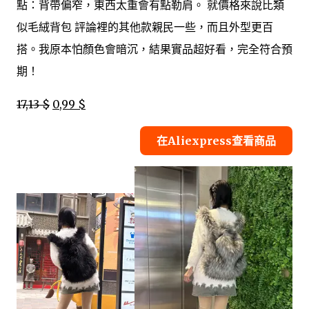
點：背帶偏窄，東西太重會有點勒肩。 就價格來說比類
似毛絨背包 評論裡的其他款親民一些，而且外型更百
搭。我原本怕顏色會暗沉，結果實品超好看，完全符合預
期！
17,13 $
0,99 $
在Aliexpress查看商品