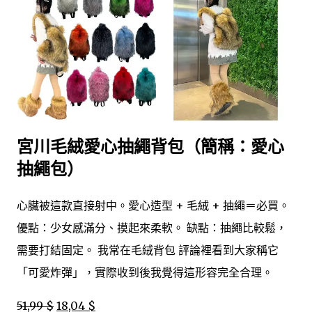
宮川毛絨愛心抽繩背包（簡稱：愛心
抽繩包）
心臟被這款直接射中。愛心造型 + 毛絨 + 抽繩＝必買。
優點：少女感滿分、摸起來柔軟。 缺點：抽繩比較鬆，
需要打結固定。 我常在毛絨背包 評論裡看到大家稱它
「可愛炸彈」，實際收到後我覺得這形容完全合理。
51,99 $
18,04 $