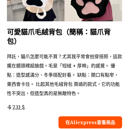
可愛貓爪毛絨背包（簡稱：貓爪背
包）
拜託，貓爪怎麼可能不買？尤其我平常會拍穿搭照，這款
擺在鏡頭裡超搶戲。毛是「短絨 + 厚棉」的感覺。 優
點：造型感滿分、冬季搭配好看。 缺點：開口有點窄，
東西會卡住。 比起其他毛絨背包 買過的款式，它的功能
性不突出，但造型真的是無敵特色。
$
7,33 $
在Aliexpress查看商品