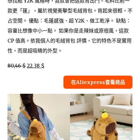
想找點 Y2K 風格時，我就會把這款背出門。毛料比前一
款更「蓬」，屬於視覺衝擊型毛絨背包。背起來很輕，不
占空間。 優點：毛蓬感強、超 Y2K、做工乾淨。 缺點：
容量比想像中小一點。 如果你是走辣妹或原宿風，這款
CP 值高。依我個人的毛絨背包 評價，它的特色不是實用
性，而是超吸睛的外型。
80,46 $
22,38 $
在Aliexpress查看商品