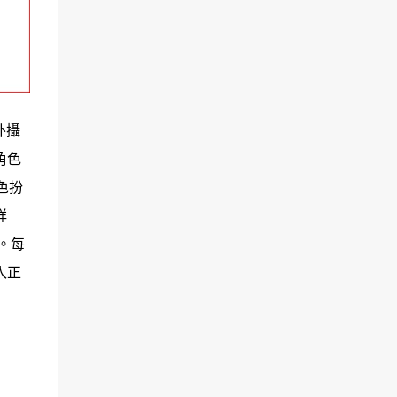
外攝
角色
色扮
詳
。每
入正