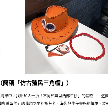
帽（簡稱「仿古殖民三角帽」）
備選清單中，我想加入一頂「不同於典型西部牛仔」的帽款——這
演與萬聖節」讓我想到早期拓荒者、海盜與牛仔交錯的情境。於