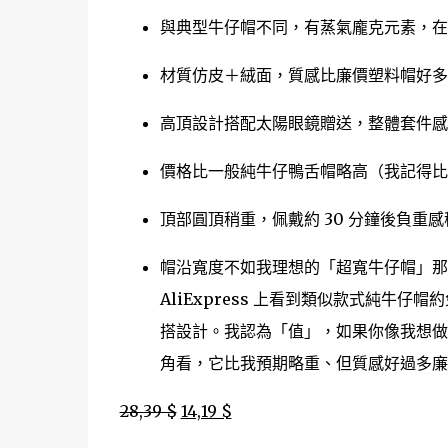
與典型牛仔帽不同，有蒸氣龐克元素，在
材質仿皮＋絨面，質感比廉價塑料帽好多
高頂設計搭配太陽眼鏡贈送，整體套件
價格比一般純牛仔鴨舌帽略高（我記得比純
頂部圓頂稍重，佩戴約 30 分鐘後負重
帽沿寬度不如我理想的「超寬牛仔帽」
AliExpress 上看到類似款式純牛仔帽
搭設計。我認為「值」，如果你像我想
角看，它比我預期略重、但質感好過多廉
28,39 $
14,19 $