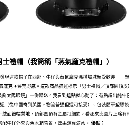
生男士禮帽（我簡稱「蒸氣龐克禮帽」）
，發現這款帽子在西部、牛仔與蒸氣龐克混搭場域頗受歡迎——
蒸氣龐克 +舊荒野感。這款商品描述標示「男士禮帽／頂部圓頂皮
ay裝飾太陽眼鏡」一併贈送。我看到這點就心動了：有點超出純牛
週（從中國寄到英國。物流普通但還可接受）。包裝簡單塑膠袋
＋絨面禮帽質地，頂部圓頂有金屬扣細節，看起來比圖片上略有
搭配牛仔外套與舊木箱背景，效果還算滿意。
優點：