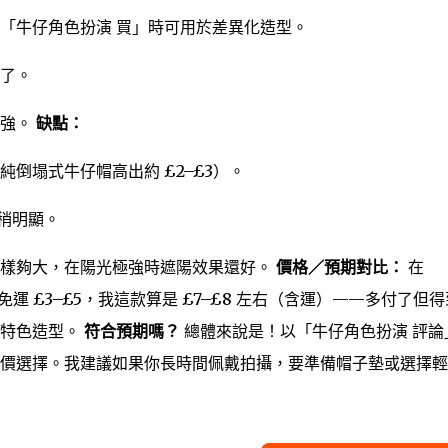
「牛仔角色扮演 買」時可用於差異化造型。
了。
感強。
缺點：
倒塌式牛仔帽高出約 £2–£3）。
感稍明顯。
那樣夠大，在陽光極強時遮陽效果還好。
價格／預期對比：
在
約免運 £3–£5，我這款算是 £7–£8 左右（含運）——多付了但
做特色造型。
符合預期嗎？
總體來說是！以「牛仔角色扮演 評論
價選擇。我建議如果你長時間佩戴拍攝，要準備帽子墊或選擇輕