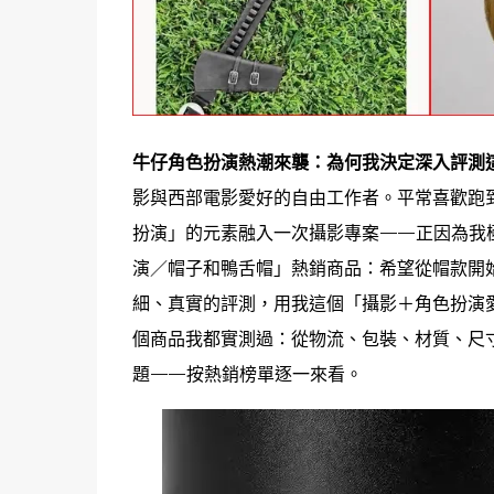
牛仔角色扮演熱潮來襲：為何我決定深入評測
影與西部電影愛好的自由工作者。平常喜歡跑
扮演」的元素融入一次攝影專案——正因為我極愛
演／帽子和鴨舌帽」熱銷商品：希望從帽款開
細、真實的評測，用我這個「攝影＋角色扮演
個商品我都實測過：從物流、包裝、材質、尺
題——按熱銷榜單逐一來看。