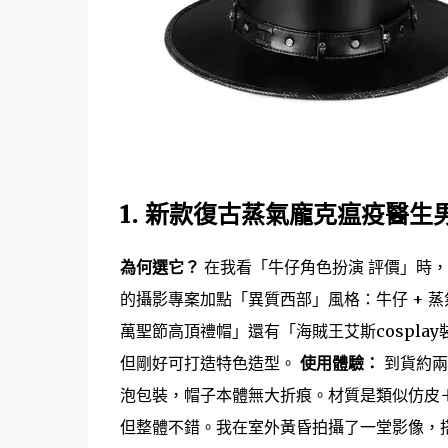
1. 新款復古蒸氣龐克瘟疫醫
為何選它？
在我看「牛仔角色扮演 評價」時
的攝影專案加點「異質西部」風格：牛仔 + 
萬聖節高頂禮帽」還有「海賊王艾斯cospl
但剛好可打造特色造型。
使用體驗：
到貨約兩
泡包裝，帽子本體無大折痕。材質是類似仿皮
但整體不錯。我在室外黃昏拍攝了一堂影像，