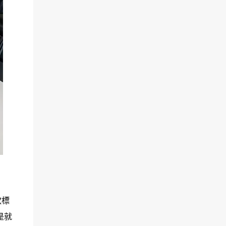
款標
是就