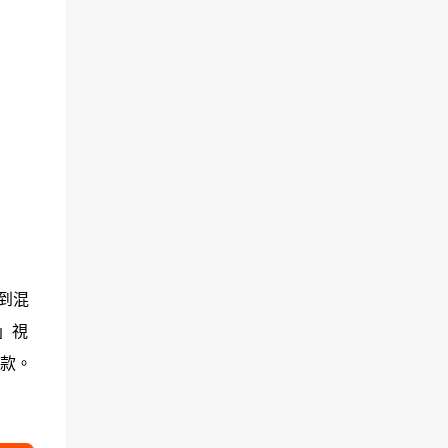
得到混
」視
款。