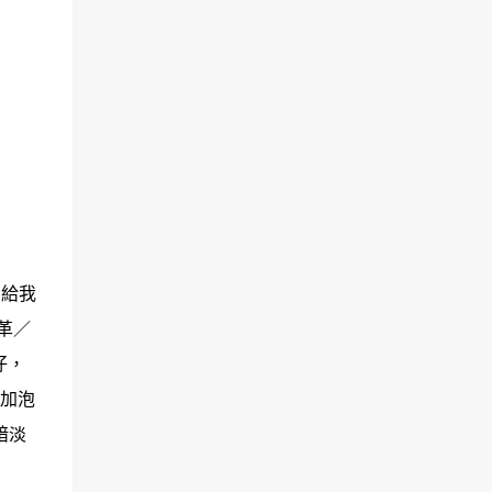
想給我
革／
仔，
加泡
暗淡