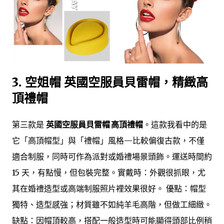
3. 空姐帽 英國空服員貝雷帽，精緻高
頂禮帽
第三款是
英國空服員貝雷帽 高頂禮帽
。這款我看中的是
它「高頂帽型」與「禮帽」風格—比較偏復古款，不僅
適合制服，同時可作為派對或婚禮場景頭飾。運送時間約
15 天，有點慢，但包裝完整。實戴時：外觀很抓眼，尤
其在婚禮造型或高端制服照片裡效果很好。 優點：帽型
獨特、造型感強；材質雖不如純羊毛高階，但做工細緻。
缺點：因帽頂較高，搭配一般造型時可能顯得頭部比例稍