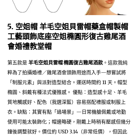
5. 空姐帽 羊毛空姐貝雷帽藥盒帽製帽
工藝頭飾底座空姐橢圓形復古雞尾酒
會婚禮教堂帽
第五款是
羊毛空姐貝雷帽 橢圓復古雞尾酒款
。這款我純
粹為了拍攝婚禮／雞尾酒會頭飾用途而入手—想嘗試將
「制服元素」與派對造型結合。運送時間約 11 天。帽型
橢圓、斜戴有種法式優雅感。 優點：造型感十足、羊毛
質地觸感好、配色（我選深藍）容易搭配禮服或制服上
衣。缺點：其實有點「過場景」—日常機艙佩戴或地勤
使用可能太裝飾化；帽邊略硬，剛戴上時稍有壓感但幾分
鐘後調整就好。價位約 USD 3.14（非常低價），但因此