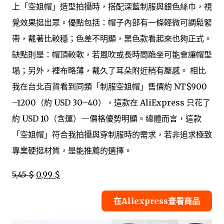
上「空姐帽」造型拍攝時，搭配深藍制服與銀色絲巾，視
覺效果挺出眾。優點包括：帽子內部有一條輕微可調鬆緊
帶，戴著比較穩；色差不明顯，黑色款看起來也夠正式。
缺點則是：帽頂較軟，若風吹或長時間跪坐可能會讓帽型
塌；另外，裡布略薄，戴久了耳朵附近稍有壓感。 相比
我在台北百貨看到同類「制服空姐帽」售價約 NT$900
–1200（約 USD 30–40），這款在 AliExpress 只花了
約 USD 10（含運）—價格優勢明顯。總體而言，這款
「空姐帽」符合我拍攝與穿制服時的需求，若非追求極致
專業硬挺材質，是能推薦的選擇。
5,45 $
0,99 $
在Aliexpress查看商品