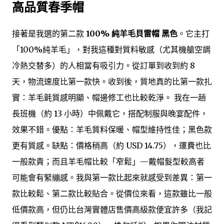
高品質春季帽
接著是我選的第二款
100% 純羊毛貝雷帽 黑色
。它主打
「100%純羊毛」，對我這種對質料敏感（尤其機艙空調
冷熱交替多）的人相當有吸引力。從訂單到收到約 8
天，物流速度比第一款快。收到後，質地真的比第一款扎
實：羊毛氈質感明顯、帽邊修工也比較乾淨。 我在一趟
長班機（約 13 小時）中佩戴它，搭配制服與晚宴配件，
效果不錯。優點：羊毛質料保暖、帽型維持性佳；黑色款
更有質感。缺點：價格稍高（約 USD 14.75），運費也比
一般款貴；而且羊毛帽比較「窄鬆」—戴帽髮型較高者
可能會有緊繃感。我與第一款比起來就感受到差異：第一
款比較鬆、第二款比較貼合。從價位來看，這款雖比一般
低價款高，但仍比台灣實體店售價高級款便宜許多（我記