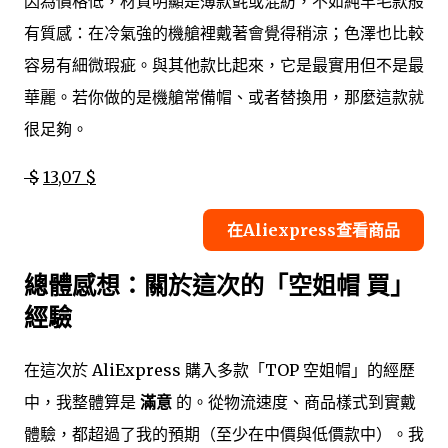
因為價格低，材質明顯是薄款氈或混紡，不如純羊毛款般
有質感：在冷氣強的機艙裡戴著會覺得稍涼；色澤也比較
容易有細微瑕疵。與其他款比起來，它是最實用但不是最
華麗。若你做的是機艙常備帽、或者替換用，那麼這款就
很足夠。
$
13,07 $
在Aliexpress查看商品
總體感想：關於這次的「空姐帽 買」
經驗
在這次於 AliExpress 購入多款「TOP 空姐帽」的經歷
中，我整體算是
滿意
的。從物流速度、商品樣式到實戴
體驗，都超過了我的預期（至少在中價與低價款中）。我