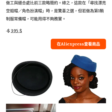
做工與縫合處比前三款略簡約。總之，這款在「尋找漂亮
空姐帽／角色扮演帽」時，是驚喜之選，但若做為第1鞘
制服常備帽，可能用得不夠務實。
$
3,95 $
在Aliexpress查看商品