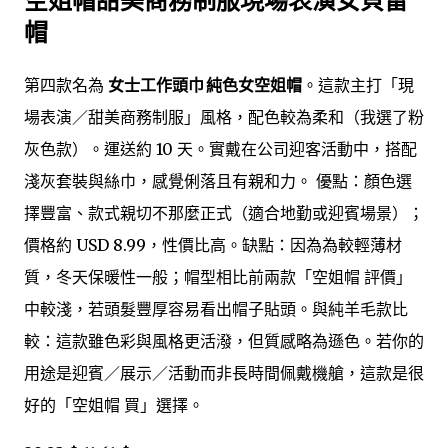
空姐帽甜美商務制服現場表演女貝雷
帽
第四款名為
女士工作頭巾 純色女空姐帽
。這款主打「現
場表演／甜美商務制服」風格，配色較為柔和（我選了粉
灰色款）。運送約 10 天。實戴在公司迎客活動中，搭配
淺灰套裝與絲巾，感覺俐落且有親和力。 優點：顏色選
擇豐富、款式親切不那麼正式（適合地勤或迎賓場景）；
價格約 USD 8.99，性價比高。缺點：因為為較輕薄材
質，冬天保暖性一般；帽型相比前兩款「空姐帽 評價」
中較淺，若頭髮豐厚容易看出帽子貼頭。與純羊毛款比
較：這款雖色彩與風格更活潑，但質感略為遜色。若你的
用途是迎賓／展示／活動而非長時間佩戴機艙，這款是很
好的「空姐帽 買」選擇。